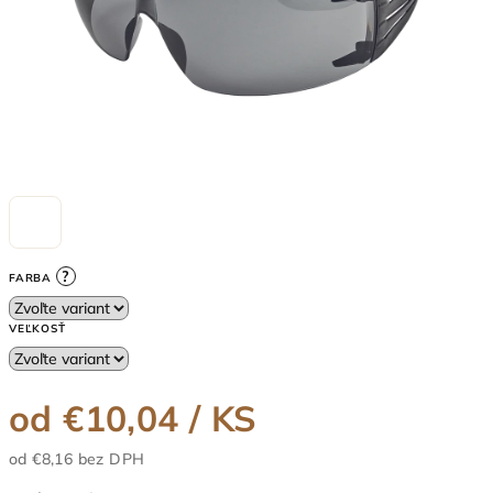
?
FARBA
VEĽKOSŤ
od
€10,04
/ KS
od
€8,16
bez DPH
Jednotková