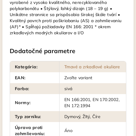
vyrobené z vysoko kvalitného, nerecyklovaného
polykarbonátu • Štýlový, ľahký dizajn (18 – 19 g) •
Unikátne strannice sa prispôsobia širokej škále tvárí •
Kvalitný povrch proti poškriabaniu (AS) a zahmlievaniu
(AF)* • Spĺňajú požiadavky EN 166: 2001 * okrem
zrkadlových modrých okuliarov a I/O
Dodatočné parametre
Kategória
:
Tmavé a zrkadlové okuliare
EAN
:
Zvoľte variant
Farba
:
sivá
EN 166:2001, EN 170:2002,
Normy
:
EN 172:1994
Typ zorníku
:
Dymový, Žltý, Číre
Úprava proti
Áno
zahmlievaniu
: