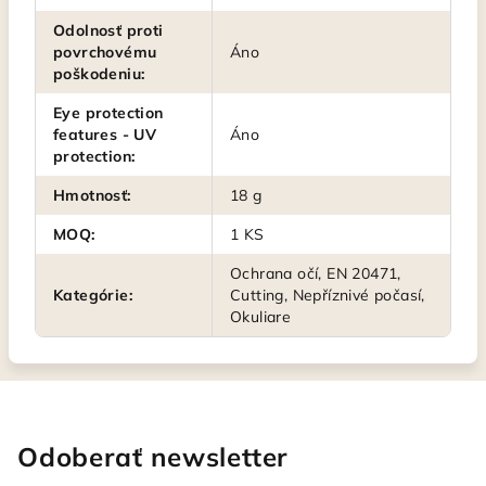
Odolnosť proti
povrchovému
Áno
poškodeniu
:
Eye protection
features - UV
Áno
protection
:
Hmotnosť
:
18 g
MOQ
:
1 KS
Ochrana očí, EN 20471,
Kategórie
:
Cutting, Nepříznivé počasí,
Okuliare
Odoberať newsletter