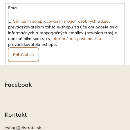
Email
Súhlasím so spracovaním mojich osobných údajov
prevádzkovateľom tohto e-shopu za účelom odosielania
informačných a propagačných emailov (newsletterov) a
oboznámil/a som sa s
informačnou povinnosťou
prevádzkovateľa eshopu.
Prihlásiť sa
Z
á
p
Facebook
ä
t
i
Kontakt
e
eshop
@
elstrote.sk