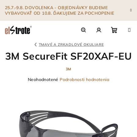
Prejsť
25.7.-9.8. DOVOLENKA - OBJEDNÁVKY BUDEME
na
VYBAVOVAŤ OD 10.8. ĎAKUJEME ZA POCHOPENIE
obsah
Nákupn
Hľadať
Prihlásenie
TMAVÉ A ZRKADLOVÉ OKULIARE
3M SecureFit SF20XAF-EU
košík
3M
Priemerné
Neohodnotené
Podrobnosti hodnotenia
hodnotenie
produktu
je
0,0
z
5
hviezdičiek.