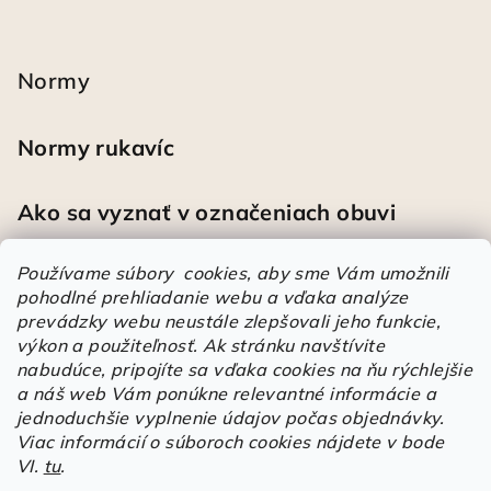
Normy
Normy rukavíc
Ako sa vyznať v označeniach obuvi
Používame súbory cookies, aby sme Vám umožnili
pohodlné prehliadanie webu a vďaka analýze
Heureka
prevádzky webu neustále zlepšovali jeho funkcie,
výkon a použiteľnosť.
Ak stránku navštívite
nabudúce, pripojíte sa vďaka cookies na ňu rýchlejšie
Športové pracovné poltopánky PRESTIGE CLASSIC biele
a náš web Vám ponúkne relevantné informácie a
Mária
|
Hodnotenie produktu je 5 z 5 hviezdičiek.
jednoduchšie vyplnenie údajov počas objednávky.
Á
Viac informácií o súboroch cookies nájdete v bode
VI.
tu
.
r
Árukereső.hu