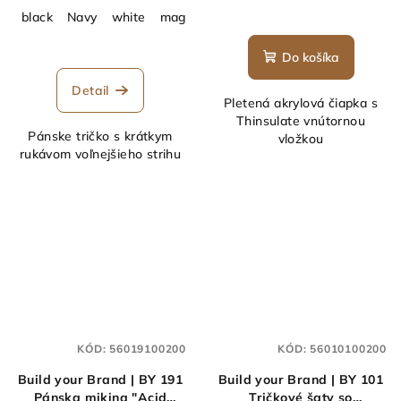
black
Navy
white
magnet
pale olive
dusty purple
cl
Do košíka
Detail
Pletená akrylová čiapka s
Thinsulate vnútornou
Pánske tričko s krátkym
vložkou
rukávom voľnejšieho strihu
KÓD:
56019100200
KÓD:
56010100200
Build your Brand | BY 191
Build your Brand | BY 101
Pánska mikina "Acid
Tričkové šaty so