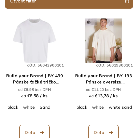
e
Otvoriť filter
p
V
r
ý
o
p
d
i
u
s
k
p
t
KÓD:
56043900101
KÓD:
56019300101
r
o
Build your Brand | BY 439
Build your Brand | BY 193
o
v
Pánske ťažké tričko
Pánske oversize
d
"Cropped
tričko_56.0193
od €6,98 bez DPH
od €11,20 bez DPH
u
Oversize"_56.0439
€8,58
/ ks
€13,78
/ ks
od
od
k
black
white
Sand
black
white
white sand
t
o
v
Detail
Detail