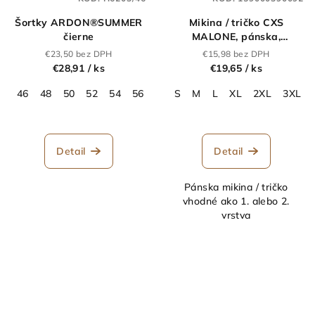
Šortky ARDON®SUMMER
Mikina / tričko CXS
čierne
MALONE, pánska,
výstražná žltá
€23,50 bez DPH
€15,98 bez DPH
€28,91
/ ks
€19,65
/ ks
46
48
50
52
54
56
58
S
60
M
62
L
64
XL
2XL
3XL
Detail
Detail
Pánska mikina / tričko
vhodné ako 1. alebo 2.
vrstva