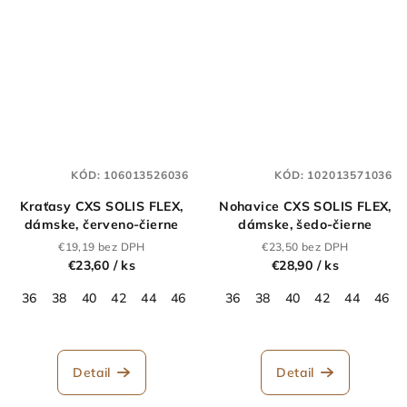
KÓD:
106013526036
KÓD:
102013571036
Kraťasy CXS SOLIS FLEX,
Nohavice CXS SOLIS FLEX,
dámske, červeno-čierne
dámske, šedo-čierne
€19,19 bez DPH
€23,50 bez DPH
€23,60
/ ks
€28,90
/ ks
36
38
40
42
44
46
48
36
50
38
52
40
54
42
56
44
58
46
Detail
Detail