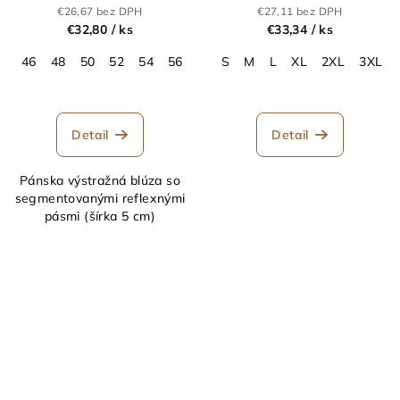
modrá
predĺžené
€26,67 bez DPH
€27,11 bez DPH
€32,80
/ ks
€33,34
/ ks
46
48
50
52
54
56
58
S
60
M
62
L
64
XL
66
2XL
68
3XL
Detail
Detail
Pánska výstražná blúza so
segmentovanými reflexnými
pásmi (šírka 5 cm)