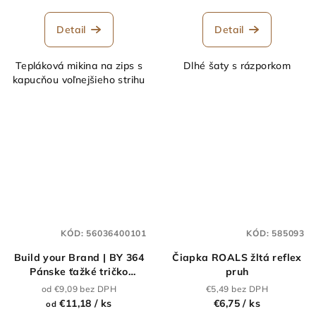
Detail
Detail
Tepláková mikina na zips s
Dlhé šaty s rázporkom
kapucňou voľnejšieho strihu
KÓD:
56036400101
KÓD:
585093
Build your Brand | BY 364
Čiapka ROALS žltá reflex
Pánske ťažké tričko
pruh
Sorona®_56.0364
od €9,09 bez DPH
€5,49 bez DPH
€11,18
/ ks
€6,75
/ ks
od