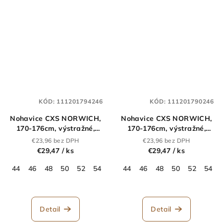
KÓD:
111201794246
KÓD:
111201790246
Nohavice CXS NORWICH,
Nohavice CXS NORWICH,
170-176cm, výstražné,
170-176cm, výstražné,
pánske, oranžovo-modré
pánske, žlto-modré
€23,96 bez DPH
€23,96 bez DPH
€29,47
/ ks
€29,47
/ ks
44
46
48
50
52
54
56
44
58
46
60
48
62
50
64
52
54
Detail
Detail