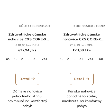
KÓD:
115031231291
KÓD:
115031010092
Zdravotnícke dámske
Zdravotnícke pánske
nohavice CXS CORE-X
nohavice CXS CORE-X
staroružové
biele
€18,65 bez DPH
€19,19 bez DPH
€22,94
/ ks
€23,60
/ ks
XS
S
M
L
XL
2XL
3XL
S
M
L
XL
2XL
3XL
Detail
Detail
Dámske nohavice
Pánske nohavice
pohodlného strihu,
pohodlného strihu,
navrhnuté na komfortný
navrhnuté na komfortný
pohyb
pohyb