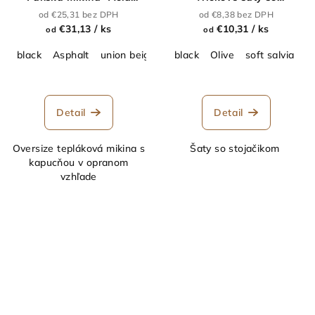
Wash"_56.0191
stojačikom_56.0101
od €25,31 bez DPH
od €8,38 bez DPH
€31,13
/ ks
€10,31
/ ks
od
od
black
Asphalt
union beige
black
Olive
soft salvia
d
Detail
Detail
Oversize tepláková mikina s
Šaty so stojačikom
kapucňou v opranom
vzhľade