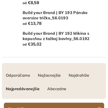
€8,58
od
Build your Brand | BY 193 Pánske
oversize tričko_56.0193
€13,78
od
Build your Brand | BY 192 Mikina s
kapucňou z ťažkej bavlny_56.0192
€35,02
od
R
a
Odporúčame
Najlacnejšie
Najdrahšie
d
e
Najpredávanejšie
Abecedne
n
i