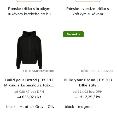
Pánske tričko s krátkym
Pánske oversize tričko s
rukávom krátkeho strihu
krátkym rukávom
Novinka
KÓD:
56019210500
KÓD:
56030300200
Build your Brand | BY 192
Build your Brand | BY 303
Mikina s kapucňou z ťažkej
Dlhé šaty
bavlny_56.0192
"Stonewash"_56.0303
od €28,47 bez DPH
od €14,02 bez DPH
€35,02
/ ks
€17,25
/ ks
od
od
black
Heather Grey
Olive
cobalt blue
black
magnet
union beige