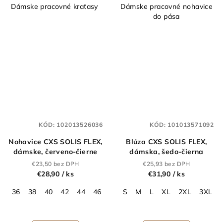
Dámske pracovné kraťasy
Dámske pracovné nohavice
do pása
KÓD:
102013526036
KÓD:
101013571092
Nohavice CXS SOLIS FLEX,
Blúza CXS SOLIS FLEX,
dámske, červeno-čierne
dámska, šedo-čierna
€23,50 bez DPH
€25,93 bez DPH
€28,90
/ ks
€31,90
/ ks
36
38
40
42
44
46
48
S
50
M
52
L
54
XL
56
2XL
58
3XL