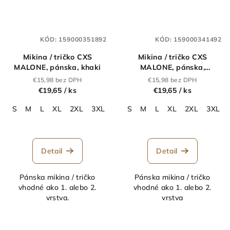
KÓD:
159000351892
KÓD:
159000341492
Mikina / tričko CXS
Mikina / tričko CXS
MALONE, pánska, khaki
MALONE, pánska,
tmavomodrá
€15,98 bez DPH
€15,98 bez DPH
€19,65
/ ks
€19,65
/ ks
S
M
L
XL
2XL
3XL
S
M
L
XL
2XL
3XL
Detail
Detail
Pánska mikina / tričko
Pánska mikina / tričko
vhodné ako 1. alebo 2.
vhodné ako 1. alebo 2.
vrstva.
vrstva