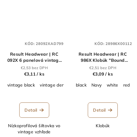
KÓD:
28092XAD799
KÓD:
28986X00112
Result Headwear | RC
Result Headwear | RC
092X 6 panelová vintage
986X Klobúk "Bound
šiltovka "Pure
Edge"_28.986X
€2,53 bez DPH
€2,51 bez DPH
Cotton"_28.092X
€3,11
/ ks
€3,09
/ ks
vintage black
vintage denim
vintage red
black
Navy
vintage royal
white
red
v
r
Detail
Detail
Nízkoprofilová šiltovka vo
Klobúk
vintage vzhľade