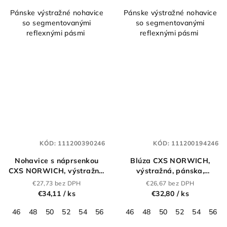
Pánske výstražné nohavice
Pánske výstražné nohavice
so segmentovanými
so segmentovanými
reflexnými pásmi
reflexnými pásmi
KÓD:
111200390246
KÓD:
111200194246
Nohavice s náprsenkou
Blúza CXS NORWICH,
CXS NORWICH, výstražné,
výstražná, pánska,
pánske, žlto - modré
oranžovo - modrá
€27,73 bez DPH
€26,67 bez DPH
€34,11
/ ks
€32,80
/ ks
46
48
50
52
54
56
58
46
60
48
62
50
64
52
66
54
68
56