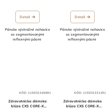
Detail
Detail
Pánske výstražné nohavice
Pánske výstražné nohavice
so segmentovanými
so segmentovanými
reflexnými pásmi
reflexnými pásmi
KÓD:
115031346691
KÓD:
115031331291
Zdravotnícka dámska
Zdravotnícka dámska
blúza CXS CORE-X
blúza CXS CORE-X