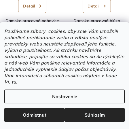
Detail
Detail
Dámske pracovné nohavice
Dámska pracovná blúza
do pása
Používame súbory cookies, aby sme Vám umožnili
pohodlné prehliadanie webu a vďaka analýze
prevádzky webu neustále zlepšovali jeho funkcie,
výkon a použiteľnosť.
Ak stránku navštívite
nabudúce, pripojíte sa vďaka cookies na ňu rýchlejšie
a náš web Vám ponúkne relevantné informácie a
jednoduchšie vyplnenie údajov počas objednávky.
Viac informácií o súboroch cookies nájdete v bode
VI.
tu
.
KÓD:
101013526092
KÓD:
103013571036
Nastavenie
Blúza CXS SOLIS FLEX,
Zahradníky CXS SOLIS
dámska, červeno-čierna
FLEX, dámske, sivo-čierne
€25,93 bez DPH
€30,98 bez DPH
Odmietnuť
Súhlasím
€31,90
/ ks
€38,10
/ ks
S
M
L
XL
2XL
3XL
36
38
40
42
44
46