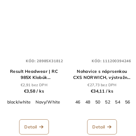
KÓD:
28985X31812
KÓD:
111200394246
Result Headwear | RC
Nohavice s náprsenkou
985X Klobúk
CXS NORWICH, výstražné,
"Reversible"_28.985X
pánske, oranžovo - modré
€2,91 bez DPH
€27,73 bez DPH
€3,58
/ ks
€34,11
/ ks
black/white
Navy/White
red/white
46
48
royal/white
50
52
54
white/wh
56
Detail
Detail