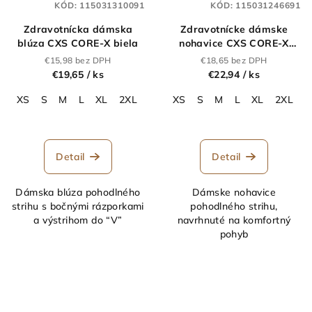
KÓD:
115031310091
KÓD:
115031246691
Zdravotnícka dámska
Zdravotnícke dámske
blúza CXS CORE-X biela
nohavice CXS CORE-X
petrolejové
€15,98 bez DPH
€18,65 bez DPH
€19,65
/ ks
€22,94
/ ks
XS
S
M
L
XL
2XL
3XL
XS
S
M
L
XL
2XL
3
Detail
Detail
Dámska blúza pohodlného
Dámske nohavice
strihu s bočnými rázporkami
pohodlného strihu,
a výstrihom do “V”
navrhnuté na komfortný
pohyb