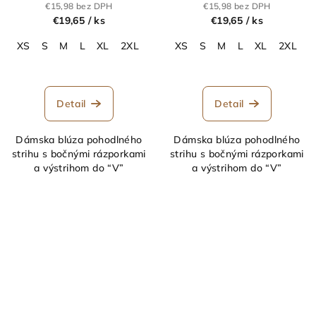
petrolejová
staroružová
€15,98 bez DPH
€15,98 bez DPH
€19,65
/ ks
€19,65
/ ks
XS
S
M
L
XL
2XL
3XL
XS
S
M
L
XL
2XL
3
Detail
Detail
Dámska blúza pohodlného
Dámska blúza pohodlného
strihu s bočnými rázporkami
strihu s bočnými rázporkami
a výstrihom do “V”
a výstrihom do “V”