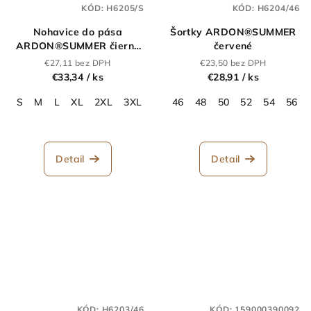
KÓD:
H6205/S
KÓD:
H6204/46
Nohavice do pása
Šortky ARDON®SUMMER
ARDON®SUMMER čierne
červené
skrátené
€27,11 bez DPH
€23,50 bez DPH
€33,34
/ ks
€28,91
/ ks
S
M
L
XL
2XL
3XL
46
48
50
52
54
56
Detail
Detail
KÓD:
H6203/46
KÓD:
159000390092