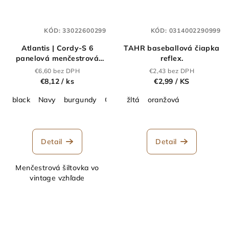
KÓD:
33022600299
KÓD:
0314002290999
Atlantis | Cordy-S 6
TAHR baseballová čiapka
panelová menčestrová
reflex.
šiltovka_33.0226
€6,60 bez DPH
€2,43 bez DPH
€8,12
/ ks
€2,99
/ KS
black
Navy
burgundy
Olive
žltá
Brown
oranžová
grey
Stone
Detail
Detail
Menčestrová šiltovka vo
vintage vzhľade