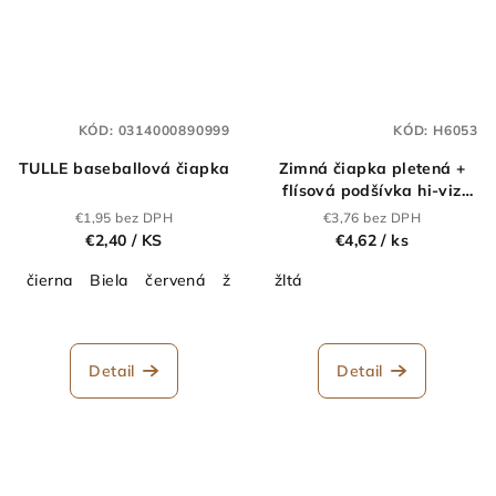
KÓD:
0314000890999
KÓD:
H6053
TULLE baseballová čiapka
Zimná čiapka pletená +
flísová podšívka hi-viz
ARDON®SPARK žltá
€1,95 bez DPH
€3,76 bez DPH
€2,40
/ KS
€4,62
/ ks
čierna
Biela
červená
žltá
oranžová
žltá
Zelená
tm.modrá
Detail
Detail