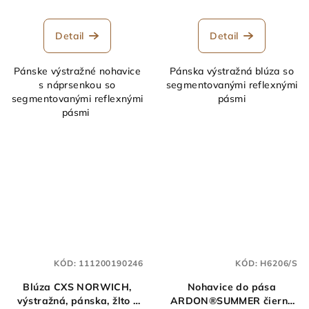
Detail
Detail
Pánske výstražné nohavice
Pánska výstražná blúza so
s náprsenkou so
segmentovanými reflexnými
segmentovanými reflexnými
pásmi
pásmi
KÓD:
111200190246
KÓD:
H6206/S
Blúza CXS NORWICH,
Nohavice do pása
výstražná, pánska, žlto -
ARDON®SUMMER čierne