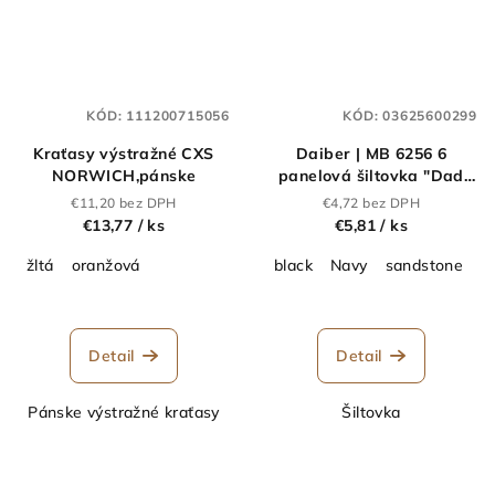
KÓD:
111200715056
KÓD:
03625600299
Kraťasy výstražné CXS
Daiber | MB 6256 6
NORWICH,pánske
panelová šiltovka "Dad
Cap"_03.6256
€11,20 bez DPH
€4,72 bez DPH
€13,77
/ ks
€5,81
/ ks
žltá
oranžová
black
Navy
sandstone
m
Detail
Detail
Pánske výstražné kraťasy
Šiltovka