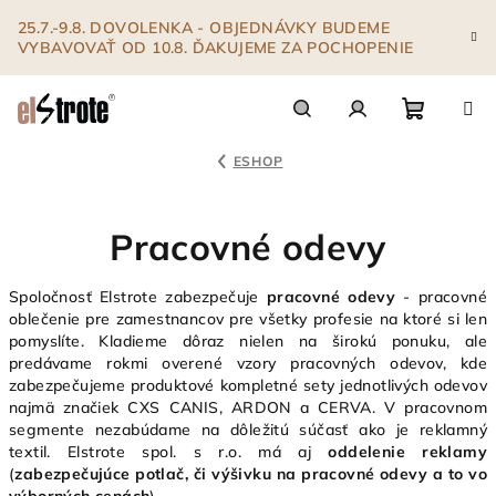
Prejsť
25.7.-9.8. DOVOLENKA - OBJEDNÁVKY BUDEME
na
VYBAVOVAŤ OD 10.8. ĎAKUJEME ZA POCHOPENIE
obsah
Nákupn
Hľadať
Prihlásenie
ESHOP
košík
Pracovné odevy
Spoločnosť Elstrote zabezpečuje
pracovné odevy
- pracovné
oblečenie pre zamestnancov pre všetky profesie na ktoré si len
pomyslíte. Kladieme dôraz nielen na širokú ponuku, ale
predávame rokmi overené vzory pracovných odevov, kde
zabezpečujeme produktové kompletné sety jednotlivých odevov
najmä značiek CXS CANIS, ARDON a CERVA. V pracovnom
segmente nezabúdame na dôležitú súčasť ako je reklamný
textil. Elstrote spol. s r.o. má aj
oddelenie reklamy
(
zabezpečujúce potlač, či výšivku na pracovné odevy a to vo