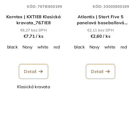
KÓD:
76TIE800199
KÓD:
33003800199
Korntex | KXTIE8 Klasická
Atlantis | Start Five 5
kravata_76.TIE8
panelová baseballová
šiltovka "Start
€6,27 bez DPH
€2,11 bez DPH
Five"_33.0038
€7,71
/ ks
€2,60
/ ks
black
Navy
white
red
orange
black
yellow
Navy
Light Blue
white
red
Br
Detail
Detail
Klasická kravata