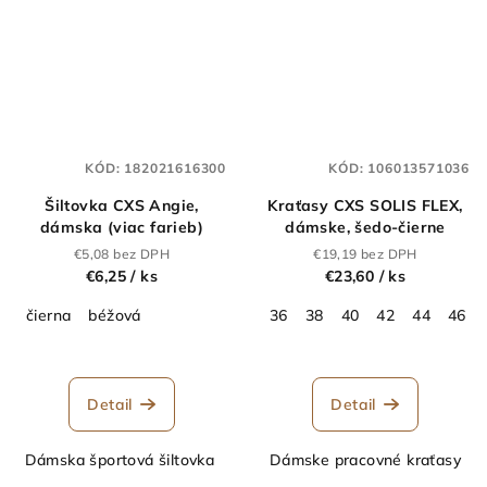
KÓD:
182021616300
KÓD:
106013571036
Šiltovka CXS Angie,
Kraťasy CXS SOLIS FLEX,
dámska (viac farieb)
dámske, šedo-čierne
€5,08 bez DPH
€19,19 bez DPH
€6,25
/ ks
€23,60
/ ks
čierna
béžová
36
38
40
42
44
46
Detail
Detail
Dámska športová šiltovka
Dámske pracovné kraťasy