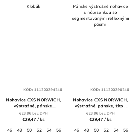
Klobúk
Pánske výstražné nohavice
s náprsenkou so
segmentovanými reflexnými
pásmi
KÓD:
111200294246
KÓD:
111200290246
Nohavice CXS NORWICH,
Nohavice CXS NORWICH,
výstražné, pánske,
výstražné, pánske, žlto -
oranžovo - modré
modré
€23,96 bez DPH
€23,96 bez DPH
€29,47
/ ks
€29,47
/ ks
46
48
50
52
54
56
58
46
60
48
62
50
64
52
66
54
68
56