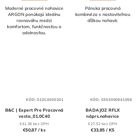
Moderné pracovné nohavice
Pánska pracovná
ARGON ponúkajú ideálnu
kombinéza s nastaviteľnou
rovnováhu medzi
dĺžkou nohavíc
komfortom, funkčnosťou a
odolnosťou.
KÓD:
010C4000201
KÓD:
0353000641058
B&C | Expert Pre Pracovná
BADAJOZ RFLX
vesta_01.0C40
náprs.nohavice
€41,36 bez DPH
€27,52 bez DPH
€50,87
/ ks
€33,85
/ KS