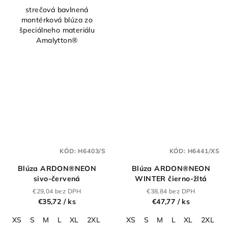
strečová bavlnená
montérková blúza zo
špeciálneho materiálu
Amalytton®
KÓD:
H6403/S
KÓD:
H6441/XS
Blúza ARDON®NEON
Blúza ARDON®NEON
sivo-červená
WINTER čierno-žltá
€29,04 bez DPH
€38,84 bez DPH
€35,72
/ ks
€47,77
/ ks
XS
S
M
L
XL
2XL
3XL
XS
4XL
S
5XL
M
L
XL
2XL
3