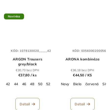
Novinka
KÓD:
1078130020_____42
KÓD:
0356000200056
ARGON Trousers
ARONA kombinéza
grey/black
€30,73 bez DPH
€36,18 bez DPH
€37,80
/ ks
€44,50
/ KS
42
44
46
48
50
52
54
Navy
56
58
Biela
60
červená
62
64
Sivá
Detail
Detail