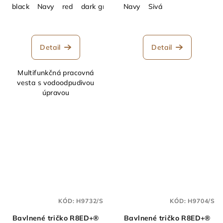
black
Navy
red
dark grey
Brown
Navy
Sivá
Detail
Detail
Multifunkčná pracovná
vesta s vodoodpudivou
úpravou
KÓD:
H9732/S
KÓD:
H9704/S
Bavlnené tričko R8ED+®
Bavlnené tričko R8ED+®