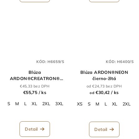
KÓD:
H6659/S
KÓD:
H6400/S
Blúza
Blúza ARDON®NEON
ARDON®CREATRON®
čierno-žltá
modrá-neon
€45,33 bez DPH
od €24,73 bez DPH
€55,75
/ ks
€30,42
/ ks
od
S
M
L
XL
2XL
3XL
4XL
XS
S
M
L
XL
2XL
3
Detail
Detail