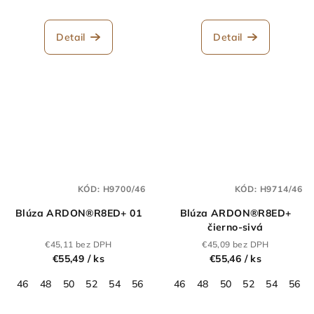
Detail
Detail
KÓD:
H9700/46
KÓD:
H9714/46
Blúza ARDON®R8ED+ 01
Blúza ARDON®R8ED+
čierno-sivá
€45,11 bez DPH
€45,09 bez DPH
€55,49
/ ks
€55,46
/ ks
46
48
50
52
54
56
58
46
60
48
62
50
64
52
54
56