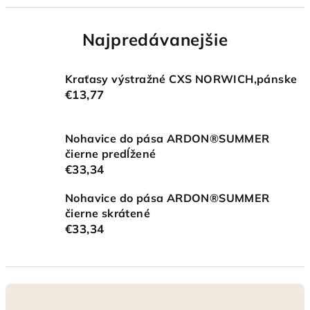
Najpredávanejšie
Kraťasy výstražné CXS NORWICH,pánske
€13,77
Nohavice do pása ARDON®SUMMER
čierne predĺžené
€33,34
Nohavice do pása ARDON®SUMMER
čierne skrátené
€33,34
R