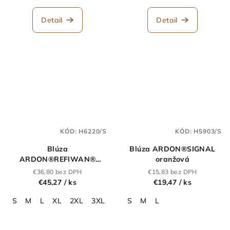
Detail
Detail
KÓD:
H6220/S
KÓD:
H5903/S
Blúza
Blúza ARDON®SIGNAL
ARDON®REFIWAN®
oranžová
tmavo sivá
€36,80 bez DPH
€15,83 bez DPH
€45,27
/ ks
€19,47
/ ks
S
M
L
XL
2XL
3XL
4XL
S
5XL
M
L