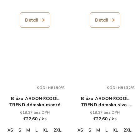
Detail
Detail
KÓD:
H8190/S
KÓD:
H9132/S
Blúza ARDON®COOL
Blúza ARDON®COOL
TREND dámska modrá
TREND dámska sivo-
oranžová
€18,37 bez DPH
€18,37 bez DPH
€22,60
/ ks
€22,60
/ ks
XS
S
M
L
XL
2XL
3XL
XS
4XL
S
M
L
XL
2XL
3