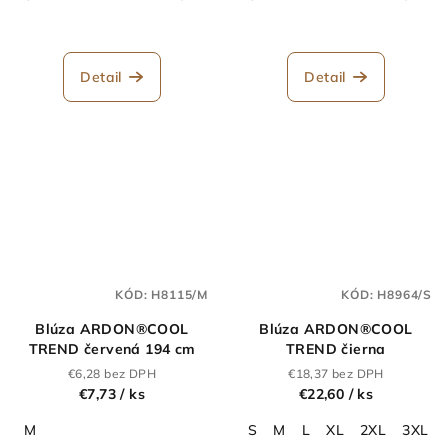
Detail
Detail
KÓD:
H8115/M
KÓD:
H8964/S
Blúza ARDON®COOL
Blúza ARDON®COOL
TREND červená 194 cm
TREND čierna
€6,28 bez DPH
€18,37 bez DPH
€7,73
/ ks
€22,60
/ ks
M
S
M
L
XL
2XL
3XL