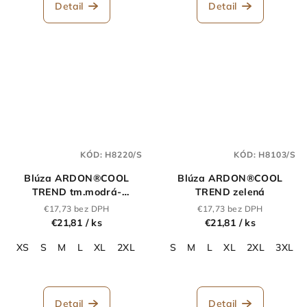
Detail
Detail
KÓD:
H8220/S
KÓD:
H8103/S
Blúza ARDON®COOL
Blúza ARDON®COOL
TREND tm.modrá-
TREND zelená
sv.modrá
€17,73 bez DPH
€17,73 bez DPH
€21,81
/ ks
€21,81
/ ks
XS
S
M
L
XL
2XL
3XL
S
4XL
M
5XL
L
XL
6XL
2XL
7XL
3XL
Detail
Detail