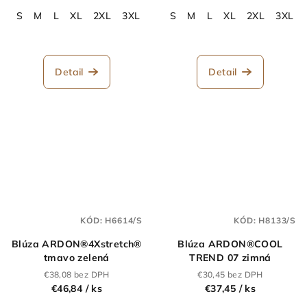
S
M
L
XL
2XL
3XL
4XL
S
M
L
XL
2XL
3XL
Detail
Detail
KÓD:
H6614/S
KÓD:
H8133/S
Blúza ARDON®4Xstretch®
Blúza ARDON®COOL
tmavo zelená
TREND 07 zimná
€38,08 bez DPH
€30,45 bez DPH
€46,84
/ ks
€37,45
/ ks