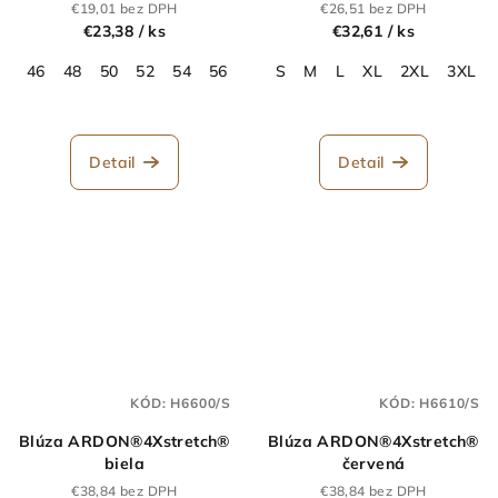
€19,01 bez DPH
€26,51 bez DPH
€23,38
/ ks
€32,61
/ ks
46
48
50
52
54
56
58
S
60
M
62
L
64
XL
66
2XL
3XL
Detail
Detail
KÓD:
H6600/S
KÓD:
H6610/S
Blúza ARDON®4Xstretch®
Blúza ARDON®4Xstretch®
biela
červená
€38,84 bez DPH
€38,84 bez DPH