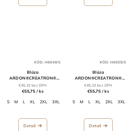
KÓD:
H6649/S
KÓD:
H6655/S
Blúza
Blúza
ARDON®CREATRON®
ARDON®CREATRON®
čierna-neon
khaki
€45,33 bez DPH
€45,33 bez DPH
€55,75
/ ks
€55,75
/ ks
S
M
L
XL
2XL
3XL
4XL
S
M
L
XL
2XL
3XL
Detail
Detail