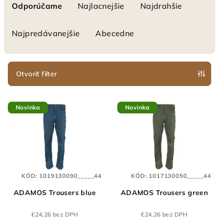
a
Odporúčame
Najlacnejšie
Najdrahšie
d
e
Najpredávanejšie
Abecedne
n
i
e
Otvoriť filter
p
V
r
Novinka
Novinka
ý
o
p
d
i
u
s
k
p
t
KÓD:
1019130090_____44
KÓD:
1017130050_____44
r
o
ADAMOS Trousers blue
ADAMOS Trousers green
o
v
d
€24,26 bez DPH
€24,26 bez DPH