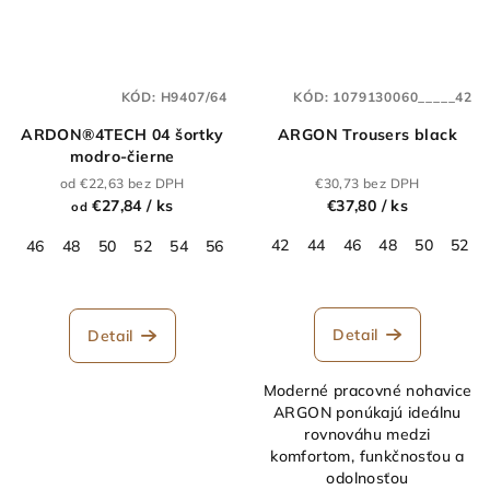
KÓD:
H9407/64
KÓD:
1079130060_____42
ARDON®4TECH 04 šortky
ARGON Trousers black
modro-čierne
od €22,63 bez DPH
€30,73 bez DPH
€27,84
/ ks
€37,80
/ ks
od
42
44
46
48
50
52
46
48
50
52
54
56
58
60
62
64
Detail
Detail
Moderné pracovné nohavice
ARGON ponúkajú ideálnu
rovnováhu medzi
komfortom, funkčnosťou a
odolnosťou