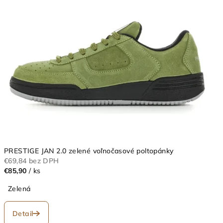
e
®
o
b
c
h
o
d
s
PRESTIGE JAN 2.0 zelené voľnočasové poltopánky
€69,84 bez DPH
O
€85,90
/ ks
O
Zelená
P
Detail