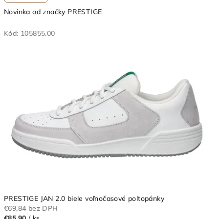
P
Novinka od značky PRESTIGE
p
Kód:
105855.00
r
e
B
2
C
&
B
2
B
PRESTIGE JAN 2.0 biele voľnočasové poltopánky
€69,84 bez DPH
€85,90
/ ks