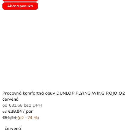
Akčná ponuka
Akčná ponuka
Pracovná komfortná obuv DUNLOP FLYING WING ROJO O2
červená
od €31,66 bez DPH
€38,94
/ par
od
€51,24
(až –24 %)
červená