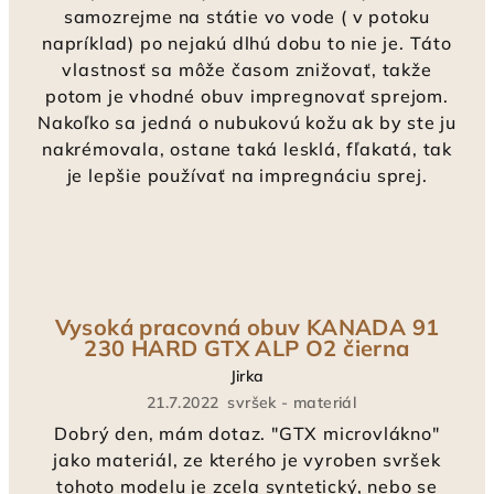
samozrejme na státie vo vode ( v potoku
napríklad) po nejakú dlhú dobu to nie je. Táto
vlastnosť sa môže časom znižovať, takže
potom je vhodné obuv impregnovať sprejom.
Nakoľko sa jedná o nubukovú kožu ak by ste ju
nakrémovala, ostane taká lesklá, fľakatá, tak
je lepšie používať na impregnáciu sprej.
Vysoká pracovná obuv KANADA 91
230 HARD GTX ALP O2 čierna
Jirka
21.7.2022
svršek - materiál
Dobrý den, mám dotaz. "GTX microvlákno"
jako materiál, ze kterého je vyroben svršek
tohoto modelu je zcela syntetický, nebo se