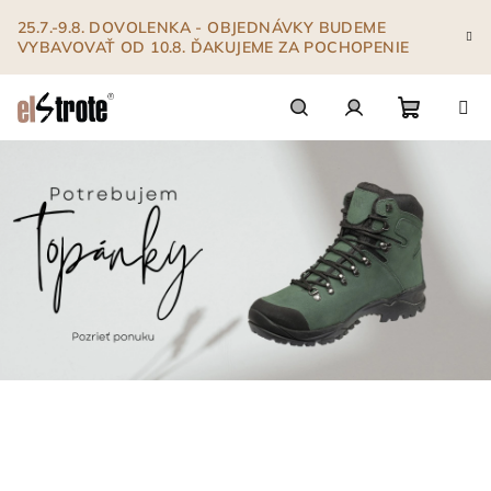
Prejsť
25.7.-9.8. DOVOLENKA - OBJEDNÁVKY BUDEME
na
VYBAVOVAŤ OD 10.8. ĎAKUJEME ZA POCHOPENIE
obsah
Nákupn
Hľadať
Prihlásenie
košík
V
í
t