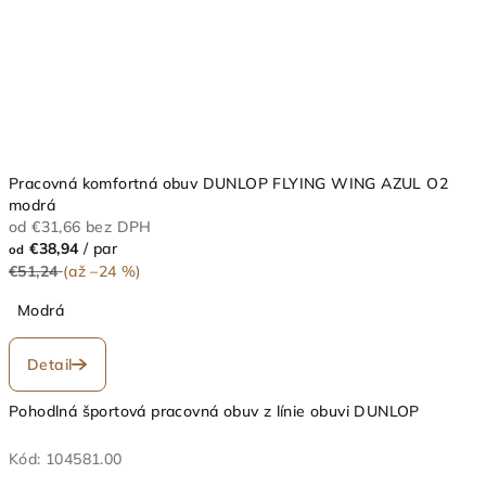
Pracovná komfortná obuv DUNLOP FLYING WING AZUL O2
modrá
od €31,66 bez DPH
€38,94
/ par
od
€51,24
(až –24 %)
Modrá
Detail
Pohodlná športová pracovná obuv z línie obuvi DUNLOP
Kód:
104581.00