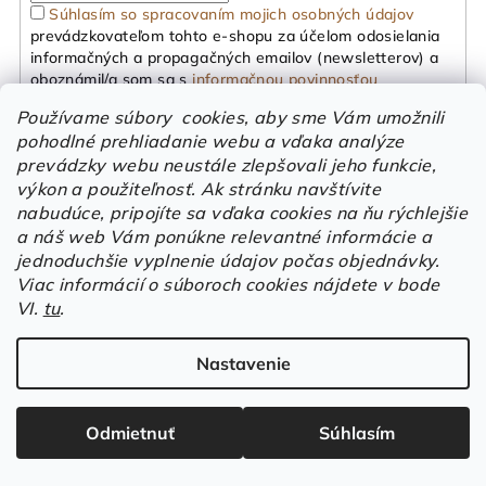
Súhlasím so spracovaním mojich osobných údajov
prevádzkovateľom tohto e-shopu za účelom odosielania
informačných a propagačných emailov (newsletterov) a
oboznámil/a som sa s
informačnou povinnosťou
prevádzkovateľa eshopu.
Používame súbory cookies, aby sme Vám umožnili
Prihlásiť sa
pohodlné prehliadanie webu a vďaka analýze
prevádzky webu neustále zlepšovali jeho funkcie,
Z
výkon a použiteľnosť.
Ak stránku navštívite
nabudúce, pripojíte sa vďaka cookies na ňu rýchlejšie
á
a náš web Vám ponúkne relevantné informácie a
p
Facebook
jednoduchšie vyplnenie údajov počas objednávky.
ä
Viac informácií o súboroch cookies nájdete v bode
VI.
tu
.
t
i
Kontakt
Nastavenie
e
eshop
@
elstrote.sk
Odmietnuť
Súhlasím
0910 901 579
0911 542 930