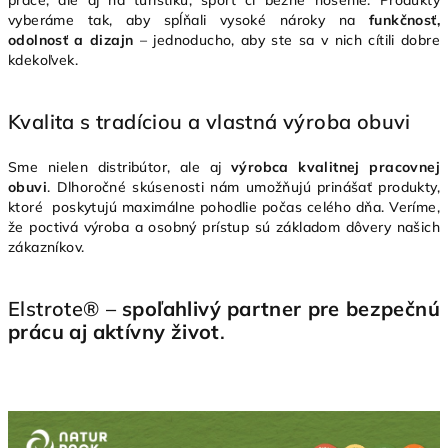
práce, ale aj na turistiku, šport či bežné nosenie. Produkty
vyberáme tak, aby spĺňali vysoké nároky na
funkčnosť,
odolnosť a dizajn
– jednoducho, aby ste sa v nich cítili dobre
kdekoľvek.
Kvalita s tradíciou a vlastná výroba obuvi
Sme nielen distribútor, ale aj
výrobca kvalitnej pracovnej
obuvi
. Dlhoročné skúsenosti nám umožňujú prinášať produkty,
ktoré poskytujú maximálne pohodlie počas celého dňa. Veríme,
že poctivá výroba a osobný prístup sú základom dôvery našich
zákazníkov.
Elstrote® –
spoľahlivý partner pre bezpečnú
prácu aj aktívny život
.