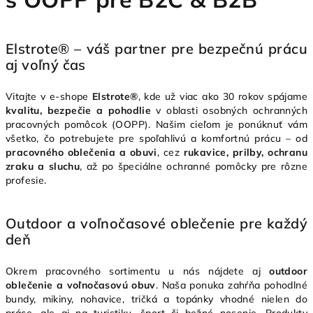
Elstrote® – váš partner pre bezpečnú prácu
aj voľný čas
Vitajte v e-shope
Elstrote®
, kde už viac ako 30 rokov spájame
kvalitu, bezpečie a pohodlie
v oblasti osobných ochranných
pracovných pomôcok (OOPP). Našim cieľom je ponúknuť vám
všetko, čo potrebujete pre spoľahlivú a komfortnú prácu – od
pracovného oblečenia a obuvi
, cez
rukavice, prilby, ochranu
zraku a sluchu
, až po špeciálne ochranné pomôcky pre rôzne
profesie.
Outdoor a voľnočasové oblečenie pre každý
deň
Okrem pracovného sortimentu u nás nájdete aj
outdoor
oblečenie a voľnočasovú obuv
. Naša ponuka zahŕňa pohodlné
bundy, mikiny, nohavice, tričká a topánky vhodné nielen do