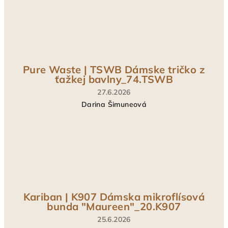
5
z
5
hviezdičiek.
Pure Waste | TSWB Dámske tričko z
ťažkej bavlny_74.TSWB
27.6.2026
Darina Šimuneová
Hodnotenie
produktu
je
5
z
5
hviezdičiek.
Kariban | K907 Dámska mikroflísová
bunda "Maureen"_20.K907
25.6.2026