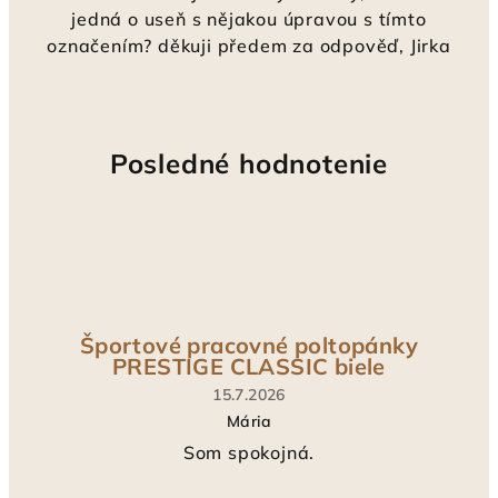
jedná o useň s nějakou úpravou s tímto
označením? děkuji předem za odpověď, Jirka
Posledné hodnotenie
Športové pracovné poltopánky
PRESTIGE CLASSIC biele
15.7.2026
Mária
Hodnotenie
Som spokojná.
produktu
je