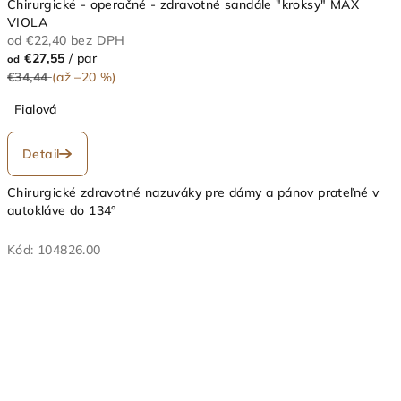
Chirurgické - operačné - zdravotné sandále "kroksy" MAX
VIOLA
od €22,40 bez DPH
€27,55
/ par
od
€34,44
(až –20 %)
Fialová
Detail
Chirurgické zdravotné nazuváky pre dámy a pánov prateľné v
autokláve do 134°
Kód:
104826.00