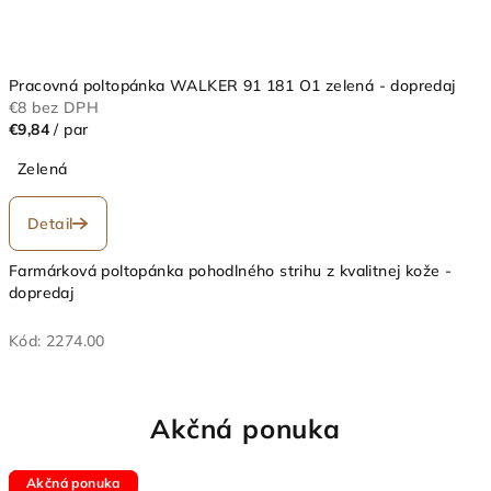
Pracovná poltopánka WALKER 91 181 O1 zelená - dopredaj
€8 bez DPH
€9,84
/ par
Zelená
Detail
Farmárková poltopánka pohodlného strihu z kvalitnej kože -
dopredaj
Kód:
2274.00
Akčná ponuka
Dopredaj
Akčná ponuka
Dopredaj
Akčná ponuka