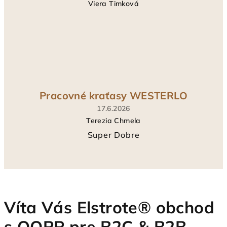
Viera Timková
Hodnotenie
produktu
je
5
z
5
hviezdičiek.
Pracovné kraťasy WESTERLO
17.6.2026
Terezia Chmela
Hodnotenie
Super Dobre
produktu
je
5
z
5
hviezdičiek.
Víta Vás Elstrote® obchod
s OOPP pre B2C & B2B