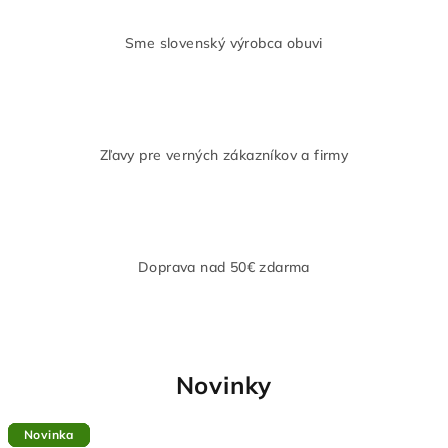
a
Sme slovenský výrobca obuvi
V
á
s
Zľavy pre verných zákazníkov a firmy
E
l
s
Doprava nad 50€ zdarma
t
r
o
Novinky
t
Novinka
Novinka
Novinka
Novinka