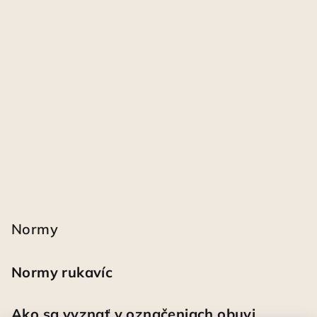
Normy
Normy rukavíc
Ako sa vyznať v označeniach obuvi