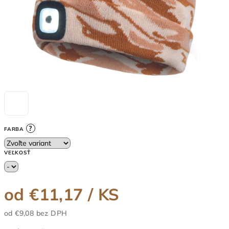
?
FARBA
VEĽKOSŤ
od
€11,17
/ KS
od
€9,08
bez DPH
Jednotková