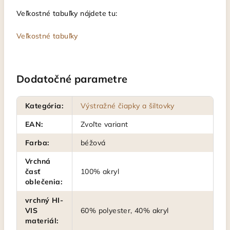
Veľkostné tabuľky nájdete tu:
Veľkostné tabuľky
Dodatočné parametre
Kategória
:
Výstražné čiapky a šiltovky
EAN
:
Zvoľte variant
Farba
:
béžová
Vrchná
časť
100% akryl
oblečenia
:
vrchný HI-
VIS
60% polyester, 40% akryl
materiál
: