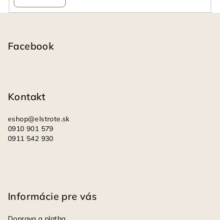
Z
á
p
Facebook
ä
t
i
Kontakt
e
eshop
@
elstrote.sk
0910 901 579
0911 542 930
Informácie pre vás
Doprava a platba