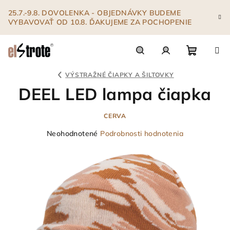
Prejsť
25.7.-9.8. DOVOLENKA - OBJEDNÁVKY BUDEME
na
VYBAVOVAŤ OD 10.8. ĎAKUJEME ZA POCHOPENIE
obsah
Nákupn
Hľadať
Prihlásenie
VÝSTRAŽNÉ ČIAPKY A ŠILTOVKY
DEEL LED lampa čiapka
košík
CERVA
Priemerné
Neohodnotené
Podrobnosti hodnotenia
hodnotenie
produktu
je
0,0
z
5
hviezdičiek.