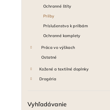
Ochranné štíty
Prilby
Príslušenstvo k prilbám
Ochranné komplety
Práca vo výškach
Ostatné
Kožené a textilné doplnky
Drogéria
Vyhľadávanie