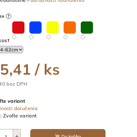
hodnotené
Podrobnosti hodnotenia
notenie
duktu
?
BA
KOSŤ
ezdičiek.
5,41
/ ks
40 bez DPH
notková
a:
ľte variant
nosti doručenia
:
Zvoľte variant
+
Do košíka