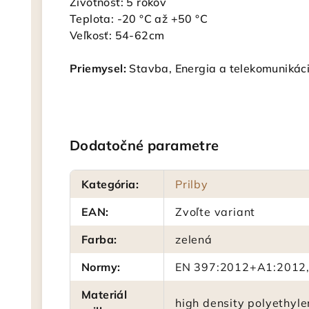
Životnosť: 5 rokov
Teplota: -20 °C až +50 °C
Veľkosť: 54-62cm
Priemysel:
Stavba, Energia a telekomunikáci
Dodatočné parametre
Kategória
:
Prilby
EAN
:
Zvoľte variant
Farba
:
zelená
Normy
:
EN 397:2012+A1:2012,
Materiál
high density polyethyl