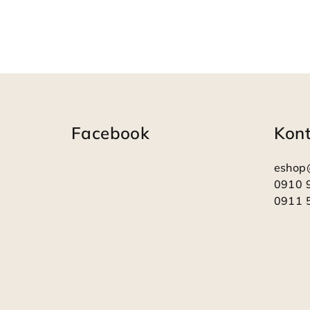
Z
á
Facebook
Kon
p
ä
eshop
t
0910 
0911 
i
e