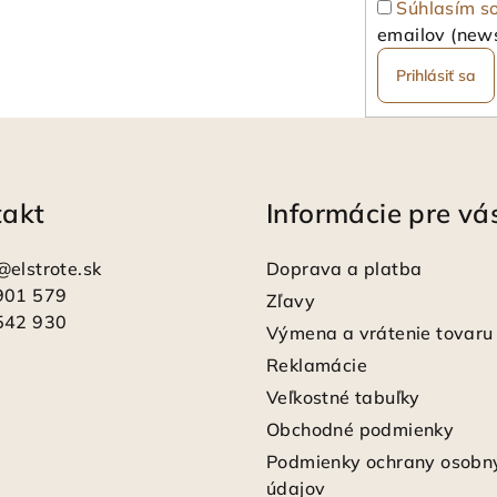
Súhlasím s
emailov (news
Prihlásiť sa
takt
Informácie pre vá
@
elstrote.sk
Doprava a platba
901 579
Zľavy
542 930
Výmena a vrátenie tovaru
Reklamácie
Veľkostné tabuľky
Obchodné podmienky
Podmienky ochrany osobn
údajov