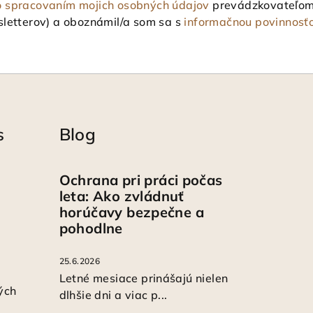
o spracovaním mojich osobných údajov
prevádzkovateľom 
letterov) a oboznámil/a som sa s
informačnou povinnosť
s
Blog
Ochrana pri práci počas
leta: Ako zvládnuť
horúčavy bezpečne a
pohodlne
25.6.2026
Letné mesiace prinášajú nielen
ých
dlhšie dni a viac p...