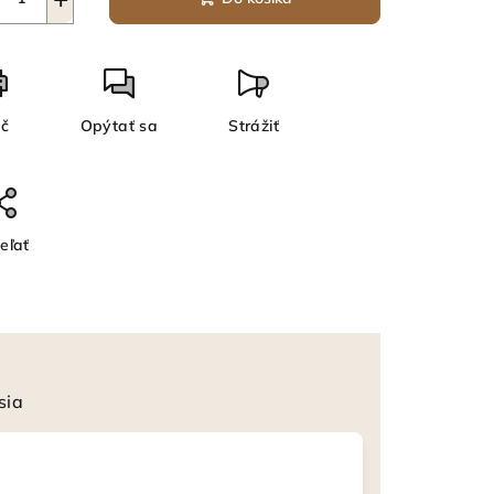
ač
Opýtať sa
Strážiť
eľať
sia