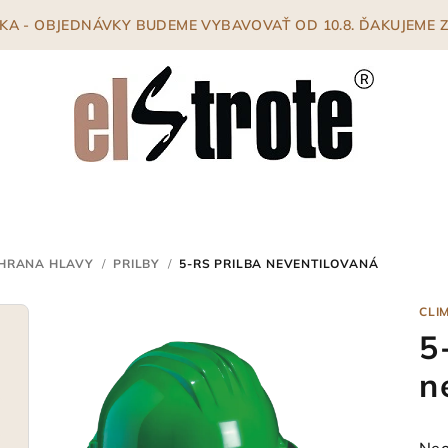
ENKA - OBJEDNÁVKY BUDEME VYBAVOVAŤ OD 10.8. ĎAKUJEME
HRANA HLAVY
/
PRILBY
/
5-RS PRILBA NEVENTILOVANÁ
CLI
5
n
Pri