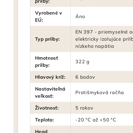
prilby
:
Vyrobené v
Áno
EÚ
:
EN 397 - priemyselné o
Typ prilby
:
elektricky izolujúce pri
nízkeho napätia
Hmotnosť
322 g
prilby
:
Hlavový kríž
:
6 bodov
Nastaviteľná
Protišmyková račňa
veľkosť
:
Životnosť
:
5 rokov
Teplota
:
-20 °C až +50 °C
Head