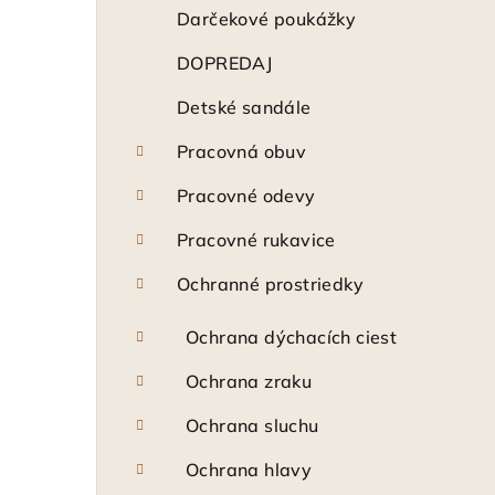
ý
Darčekové poukážky
p
DOPREDAJ
a
Detské sandále
n
Pracovná obuv
e
Pracovné odevy
l
Pracovné rukavice
Ochranné prostriedky
Ochrana dýchacích ciest
Ochrana zraku
Ochrana sluchu
Ochrana hlavy