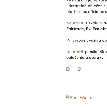
Výsledkom je, že zakl
udržateľné oblečenie
platformou oficiálne 
Neutral®
získala viac
Fairtrade, EU Ecola
Pri výrobe využíva
ob
Neutral®
ponúka širo
oblečenie a uteráky
.