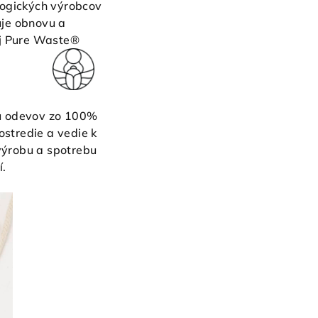
ogických výrobcov
uje obnovu a
aj Pure Waste®
 odevov.
bu odevov zo 100%
ostredie a vedie k
výrobu a spotrebu
í.