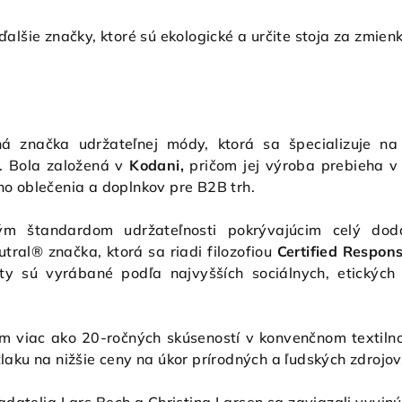
alšie značky, ktoré sú ekologické a určite stoja za zmienk
ná značka udržateľnej módy, ktorá sa špecializuje na
. Bola založená v
Kodani,
pričom jej výroba prebieha 
o oblečenia a doplnkov pre B2B trh.
m štandardom udržateľnosti pokrývajúcim celý dodá
tral® značka, ktorá sa riadi filozofiou
Certified Respons
kty sú vyrábané podľa najvyšších sociálnych, etických
m viac ako 20-ročných skúseností v konvenčnom textilno
aku na nižšie ceny na úkor prírodných a ľudských zdrojov