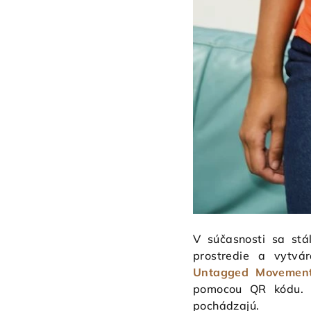
V súčasnosti sa stá
prostredie a vytvá
Untagged Movemen
pomocou QR kódu. Z
pochádzajú.