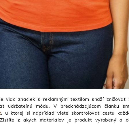
le viac značiek s reklamným textilom snaží znižovať 
rať udržateľnú módu. V predchádzajúcom článku s
t
, u ktorej si napríklad viete skontrolovať cestu kaž
istíte z akých materiálov je produkt vyrobený a odk