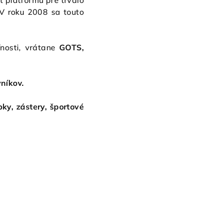
ť platformu pre trvalo
 V roku 2008 sa touto
ľnosti, vrátane
GOTS,
vníkov
.
apky, zástery, športové