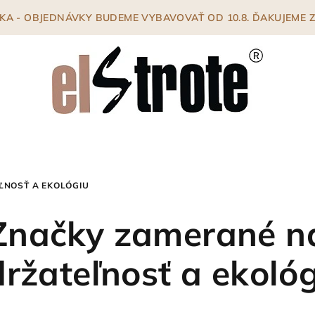
ENKA - OBJEDNÁVKY BUDEME VYBAVOVAŤ OD 10.8. ĎAKUJEME
ĽNOSŤ A EKOLÓGIU
Značky zamerané n
ržateľnosť a ekoló