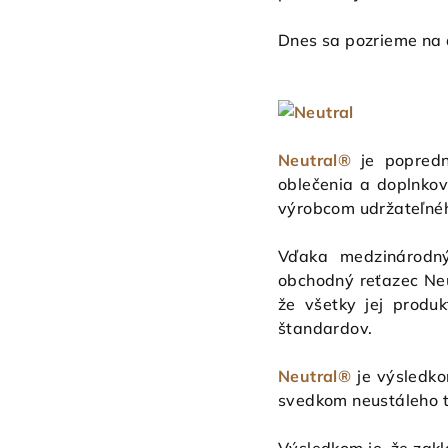
Dnes sa pozrieme na ď
Neutral®
je popred
oblečenia a doplnkov
výrobcom udržateľnéh
Vďaka medzinárodný
obchodný reťazec Neu
že všetky jej produ
štandardov.
Neutral®
je výsledko
svedkom neustáleho tl