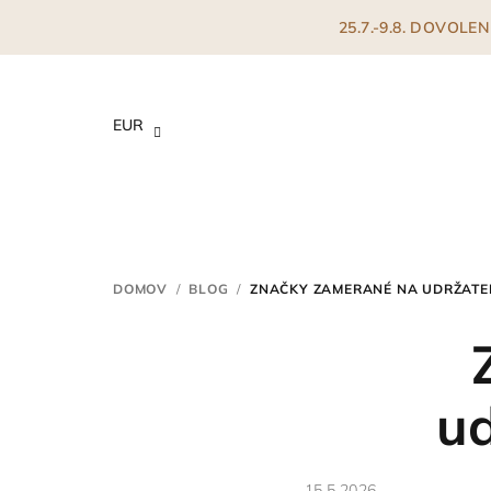
Prejsť
25.7.-9.8. DOVOL
na
obsah
EUR
DOMOV
/
BLOG
/
ZNAČKY ZAMERANÉ NA UDRŽATE
ud
15.5.2026