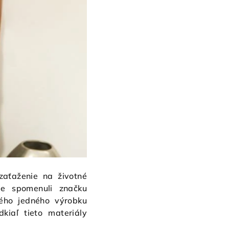
zaťaženie na životné
me spomenuli značku
dého jedného výrobku
iaľ tieto materiály