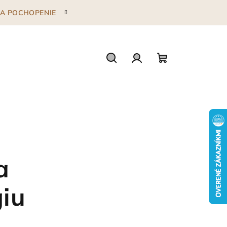
 ZA POCHOPENIE
Hľadať
Prihlásenie
Nákupný
košík
a
giu