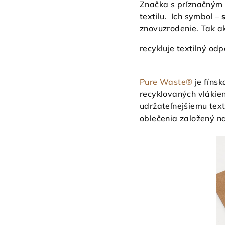
Značka s príznačným
textilu. Ich symbol –
znovuzrodenie. Tak a
recykluje textilný
Pure Waste®
je fíns
recyklovaných vlákien
udržateľnejšiemu tex
oblečenia založený n