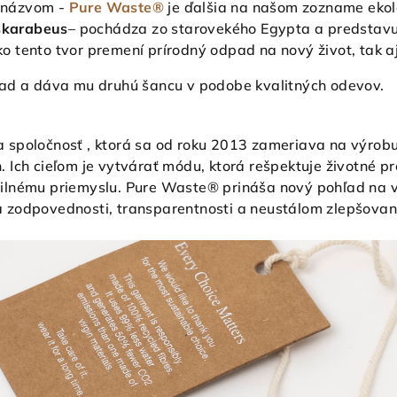
 názvom -
Pure Waste®
je ďalšia na našom zozname ekol
skarabeus
– pochádza zo starovekého Egypta a predstav
ko tento tvor premení prírodný odpad na nový život, tak 
 odpad a dáva mu druhú šancu v podobe kvalitných
ka spoločnosť , ktorá sa od roku 2013 zameriava na výro
. Ich cieľom je vytvárať módu, ktorá rešpektuje životné pr
tilnému priemyslu. Pure Waste® prináša nový pohľad na 
a zodpovednosti, transparentnosti a neustálom zlepšovan