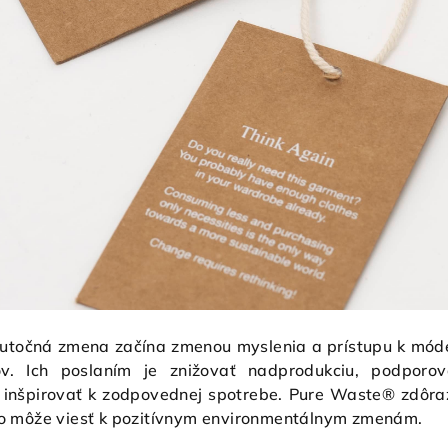
skutočná zmena začína zmenou myslenia a prístupu k mód
v. Ich poslaním je znižovať nadprodukciu, podporov
a inšpirovať k zodpovednej spotrebe. Pure Waste® zdôra
o môže viesť k pozitívnym environmentálnym zmenám.