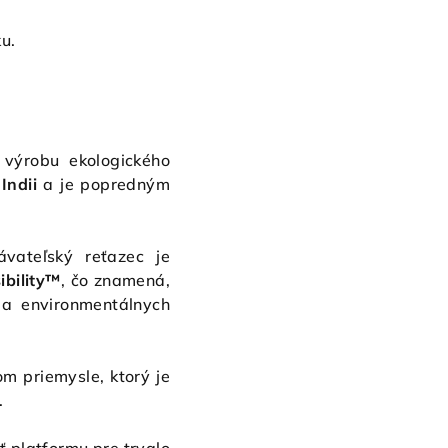
u.
 výrobu ekologického
v
Indii
a je popredným
vateľský reťazec je
ibility™
, čo znamená,
 a environmentálnych
m priemysle, ktorý je
.