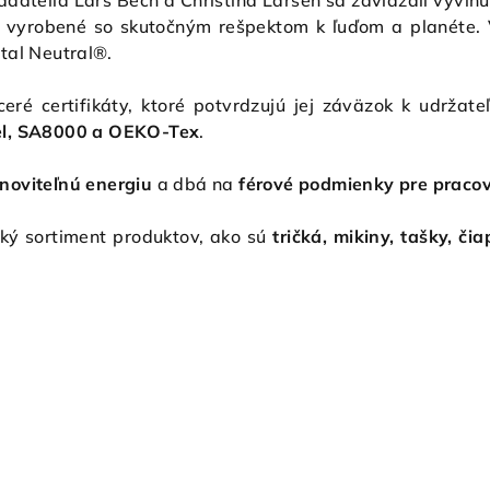
adatelia Lars Bech a Christina Larsen sa zaviazali vyvinú
, vyrobené so skutočným rešpektom k ľuďom a planéte.
stal Neutral®.
eré certifikáty, ktoré potvrdzujú jej záväzok k udržate
bel, SA8000 a OEKO-Tex
.
noviteľnú energiu
a dbá na
férové podmienky pre praco
ký sortiment produktov, ako sú
tričká, mikiny, tašky, či