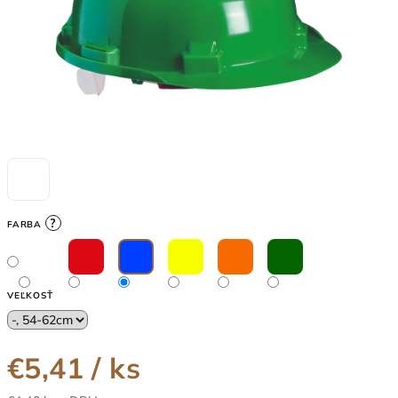
?
FARBA
VEĽKOSŤ
€5,41
/ ks