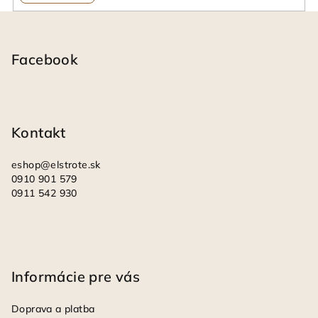
Z
á
p
Facebook
ä
t
i
Kontakt
e
eshop
@
elstrote.sk
0910 901 579
0911 542 930
Informácie pre vás
Doprava a platba