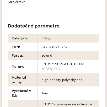
Strojárstvo
Dodatočné parametre
Kategória
:
Prilby
EAN
:
8423246211252
Farba
:
zelená
EN 397:2012+A1:2012, EN
Normy
:
50365:2002
Materiál
high density polyethylene
prilby
:
Vyrobené v
Áno
EÚ
:
EN 397 - priemyselné ochranné