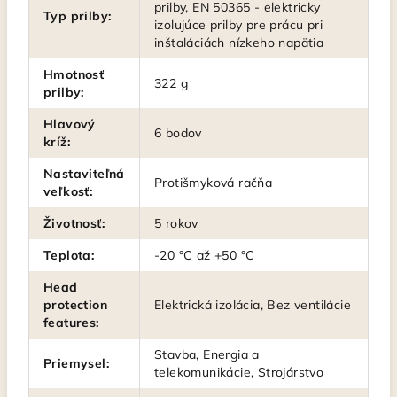
prilby, EN 50365 - elektricky
Typ prilby
:
izolujúce prilby pre prácu pri
inštaláciách nízkeho napätia
Hmotnosť
322 g
prilby
:
Hlavový
6 bodov
kríž
:
Nastaviteľná
Protišmyková račňa
veľkosť
:
Životnosť
:
5 rokov
Teplota
:
-20 °C až +50 °C
Head
protection
Elektrická izolácia, Bez ventilácie
features
:
Stavba, Energia a
Priemysel
:
telekomunikácie, Strojárstvo