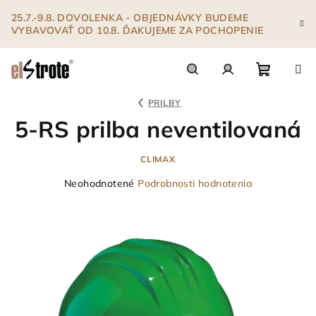
Prejsť
25.7.-9.8. DOVOLENKA - OBJEDNÁVKY BUDEME
na
VYBAVOVAŤ OD 10.8. ĎAKUJEME ZA POCHOPENIE
obsah
Nákupn
Hľadať
Prihlásenie
PRILBY
5-RS prilba neventilovaná
košík
CLIMAX
Priemerné
Neohodnotené
Podrobnosti hodnotenia
hodnotenie
produktu
je
0,0
z
5
hviezdičiek.