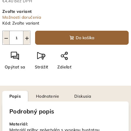
€4,40 bez DPH
Jednotková
Zvoľte variant
cena:
Možnosti doručenia
Kód:
Zvoľte variant
−
+
Do košíka
Opýtať sa
Strážiť
Zdieľať
Popis
Hodnotenie
Diskusia
Podrobný popis
Materiál:
Materiál prilby: polyetylén s vysokou hustotou