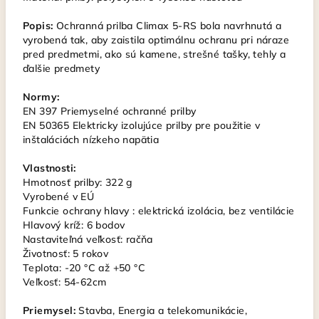
Popis:
Ochranná prilba Climax 5-RS bola navrhnutá a
vyrobená tak, aby zaistila optimálnu ochranu pri náraze
pred predmetmi, ako sú kamene, strešné tašky, tehly a
ďalšie predmety
Normy:
EN 397 Priemyselné ochranné prilby
EN 50365 Elektricky izolujúce prilby pre použitie v
inštaláciách nízkeho napätia
Vlastnosti:
Hmotnosť prilby: 322 g
Vyrobené v EÚ
Funkcie ochrany hlavy : elektrická izolácia, bez ventilácie
Hlavový kríž: 6 bodov
Nastaviteľná veľkosť: račňa
Životnosť: 5 rokov
Teplota: -20 °C až +50 °C
Veľkosť: 54-62cm
Priemysel:
Stavba, Energia a telekomunikácie,