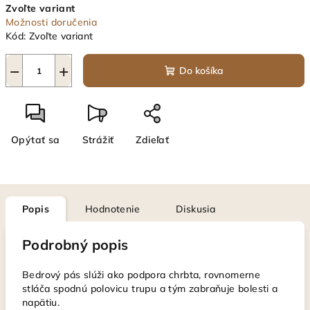
Zvoľte variant
cena:
Možnosti doručenia
Kód:
Zvoľte variant
−
+
Do košíka
Opýtať sa
Strážiť
Zdieľať
Popis
Hodnotenie
Diskusia
Podrobný popis
Bedrový pás slúži ako podpora chrbta, rovnomerne
stláča spodnú polovicu trupu a tým zabraňuje bolesti a
napätiu.