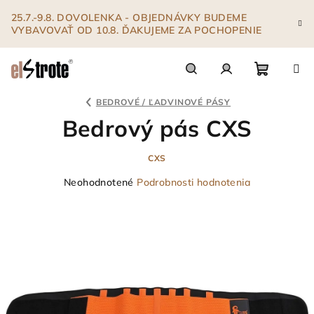
Prejsť
25.7.-9.8. DOVOLENKA - OBJEDNÁVKY BUDEME
na
VYBAVOVAŤ OD 10.8. ĎAKUJEME ZA POCHOPENIE
obsah
Nákupn
Hľadať
Prihlásenie
BEDROVÉ / ĽADVINOVÉ PÁSY
Bedrový pás CXS
košík
CXS
Priemerné
Neohodnotené
Podrobnosti hodnotenia
hodnotenie
produktu
je
0,0
z
5
hviezdičiek.