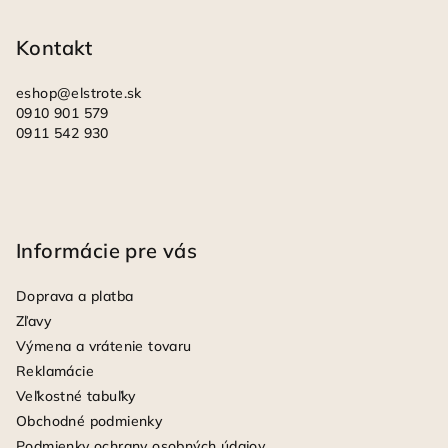
t
i
Kontakt
e
eshop
@
elstrote.sk
0910 901 579
0911 542 930
Informácie pre vás
Doprava a platba
Zľavy
Výmena a vrátenie tovaru
Reklamácie
Veľkostné tabuľky
Obchodné podmienky
Podmienky ochrany osobných údajov