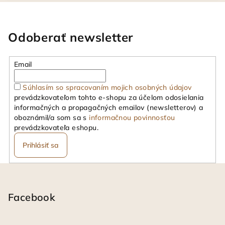
Odoberať newsletter
Email
Súhlasím so spracovaním mojich osobných údajov
prevádzkovateľom tohto e-shopu za účelom odosielania
informačných a propagačných emailov (newsletterov) a
oboznámil/a som sa s
informačnou povinnosťou
prevádzkovateľa eshopu.
Prihlásiť sa
Z
á
p
Facebook
ä