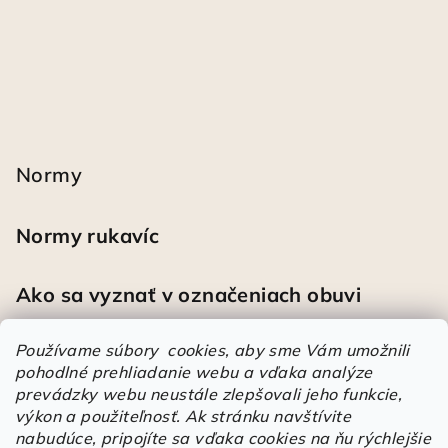
Normy
Normy rukavíc
Ako sa vyznať v označeniach obuvi
Používame súbory cookies, aby sme Vám umožnili
pohodlné prehliadanie webu a vďaka analýze
Heureka
prevádzky webu neustále zlepšovali jeho funkcie,
výkon a použiteľnosť.
Ak stránku navštívite
nabudúce, pripojíte sa vďaka cookies na ňu rýchlejšie
Športové pracovné poltopánky PRESTIGE CLASSIC biele