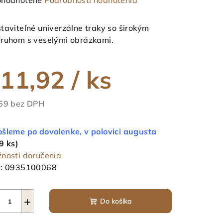
hodnotené
Podrobnosti hodnotenia
notenie
duktu
taviteľné univerzálne traky so širokým
ruhom s veselými obrázkami.
11,92
/ ks
ezdičiek.
69 bez DPH
notková
a:
šleme po dovolenke, v polovici augusta
9 ks)
nosti doručenia
:
0935100068
+
Do košíka