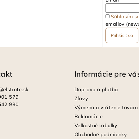
Súhlasím s
emailov (news
Prihlásiť sa
takt
Informácie pre vá
@
elstrote.sk
Doprava a platba
901 579
Zľavy
542 930
Výmena a vrátenie tovaru
Reklamácie
Veľkostné tabuľky
Obchodné podmienky