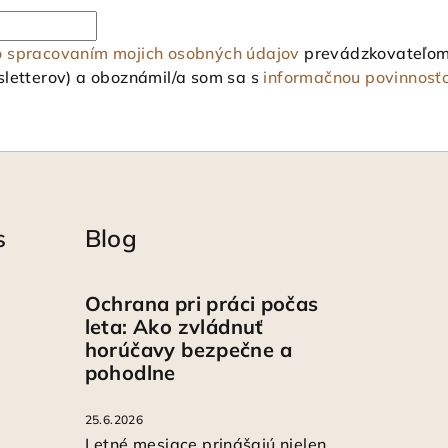
o spracovaním mojich osobných údajov
prevádzkovateľom 
letterov) a oboznámil/a som sa s
informačnou povinnosť
s
Blog
Ochrana pri práci počas
leta: Ako zvládnuť
horúčavy bezpečne a
pohodlne
25.6.2026
Letné mesiace prinášajú nielen