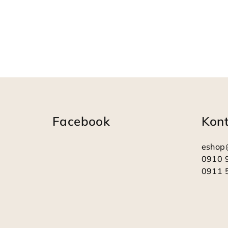
Z
á
Facebook
Kon
p
ä
eshop
t
0910 
0911 
i
e