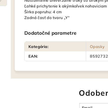
Nastaviteľné univerzálne traky so širokým 
Ľahké prichytenie k akýmkoľvek nohaviciam
Šírka popruhu: 4 cm
Zadná časť do tvaru „Y“
Dodatočné parametre
Kategória
:
Opasky
EAN
:
859273
Odober
Email