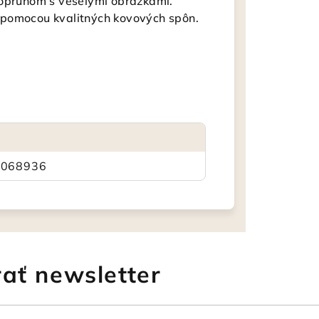
popruhom s veselými obrázkami.
 pomocou kvalitných kovových spôn.
2068936
ať newsletter