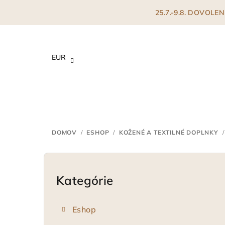
Prejsť
25.7.-9.8. DOVOL
na
obsah
EUR
DOMOV
/
ESHOP
/
KOŽENÉ A TEXTILNÉ DOPLNKY
/
B
o
Kategórie
Preskočiť
kategórie
č
Eshop
n