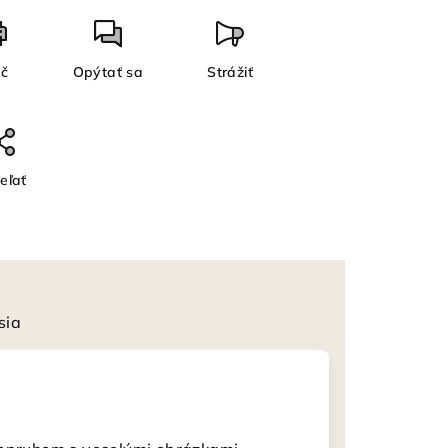
ač
Opýtať sa
Strážiť
eľať
sia