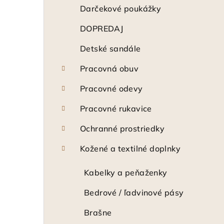
ý
Darčekové poukážky
p
DOPREDAJ
a
Detské sandále
n
Pracovná obuv
e
Pracovné odevy
l
Pracovné rukavice
Ochranné prostriedky
Kožené a textilné doplnky
Kabelky a peňaženky
Bedrové / ľadvinové pásy
Brašne