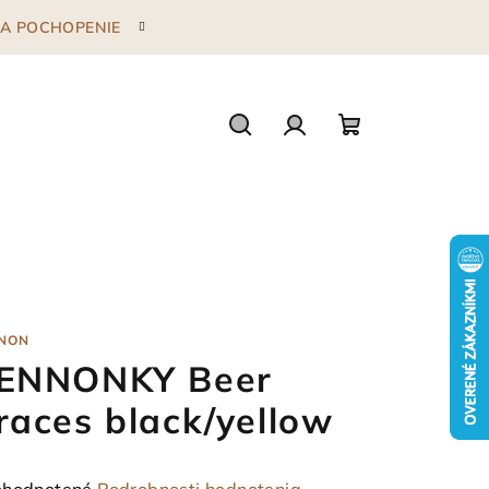
 ZA POCHOPENIE
Hľadať
Prihlásenie
Nákupný
košík
NON
ENNONKY Beer
races black/yellow
emerné