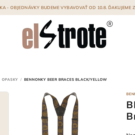
ENKA - OBJEDNÁVKY BUDEME VYBAVOVAŤ OD 10.8. ĎAKUJEME
OPASKY
/
BENNONKY BEER BRACES BLACK/YELLOW
BEN
B
B
Pri