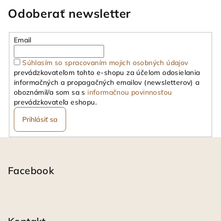
Odoberať newsletter
Email
Súhlasím so spracovaním mojich osobných údajov
prevádzkovateľom tohto e-shopu za účelom odosielania
informačných a propagačných emailov (newsletterov) a
oboznámil/a som sa s
informačnou povinnosťou
prevádzkovateľa eshopu.
Prihlásiť sa
Z
á
p
Facebook
ä
t
i