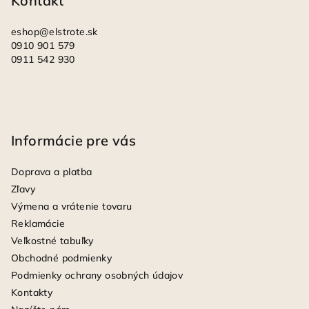
Kontakt
e
eshop
@
elstrote.sk
0910 901 579
0911 542 930
Informácie pre vás
Doprava a platba
Zľavy
Výmena a vrátenie tovaru
Reklamácie
Veľkostné tabuľky
Obchodné podmienky
Podmienky ochrany osobných údajov
Kontakty