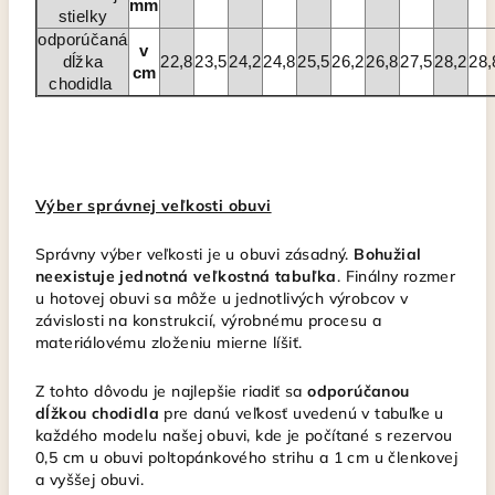
mm
stielky
odporúčaná
v
dĺžka
22,8
23,5
24,2
24,8
25,5
26,2
26,8
27,5
28,2
28,
cm
chodidla
Výber správnej veľkosti obuvi
Správny výber veľkosti je u obuvi zásadný.
Bohužial
neexistuje jednotná veľkostná tabuľka
. Finálny rozmer
u hotovej obuvi sa môže u jednotlivých výrobcov v
závislosti na konstrukcií, výrobnému procesu a
materiálovému zloženiu mierne líšiť.
Z tohto dôvodu je najlepšie riadiť sa
odporúčanou
dĺžkou chodidla
pre danú veľkosť uvedenú v tabuľke u
každého modelu našej obuvi, kde je počítané s rezervou
0,5 cm u obuvi poltopánkového strihu a 1 cm u členkovej
a vyššej obuvi.