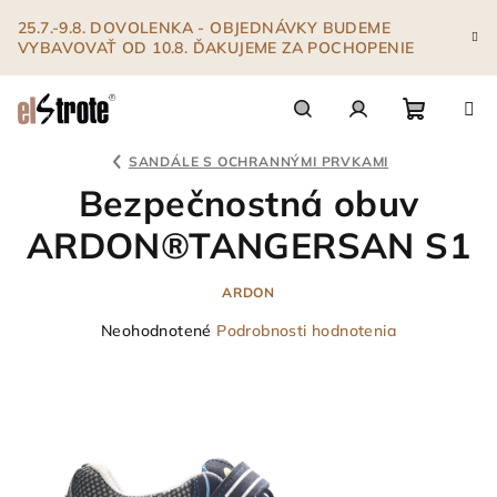
Prejsť
25.7.-9.8. DOVOLENKA - OBJEDNÁVKY BUDEME
na
VYBAVOVAŤ OD 10.8. ĎAKUJEME ZA POCHOPENIE
obsah
Nákupn
Hľadať
Prihlásenie
SANDÁLE S OCHRANNÝMI PRVKAMI
Bezpečnostná obuv
košík
ARDON®TANGERSAN S1
ARDON
Priemerné
Neohodnotené
Podrobnosti hodnotenia
hodnotenie
produktu
je
0,0
z
5
hviezdičiek.