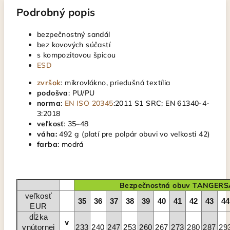
Podrobný popis
bezpečnostný sandál
bez kovových súčastí
s kompozitovou špicou
ESD
zvršok
: mikrovlákno, priedušná textília
podošva
: PU/PU
norma
:
EN ISO 20345
:2011 S1 SRC; EN 61340-4-
3:2018
veľkosť
: 35–48
váha:
492 g (platí pre polpár obuvi vo veľkosti 42)
farba
: modrá
Bezpečnostná obuv TANGERS
veľkosť
35
36
37
38
39
40
41
42
43
44
EUR
dĺžka
v
vnútornej
233
240
247
253
260
267
273
280
287
29