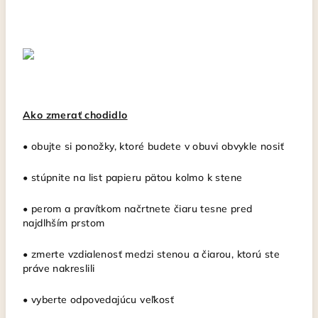
Ako zmerať chodidlo
• obujte si ponožky, ktoré budete v obuvi obvykle nosiť
• stúpnite na list papieru pätou kolmo k stene
• perom a pravítkom načrtnete čiaru tesne pred
najdlhším prstom
• zmerte vzdialenosť medzi stenou a čiarou, ktorú ste
práve nakreslili
• vyberte odpovedajúcu veľkosť