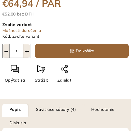
€64,94
/ PÁR
€52,80 bez DPH
Jednotková
Zvoľte variant
cena:
Možnosti doručenia
Kód:
Zvoľte variant
−
+
Do košíka
Opýtať sa
Strážiť
Zdieľať
Popis
Súvisiace súbory (4)
Hodnotenie
Diskusia