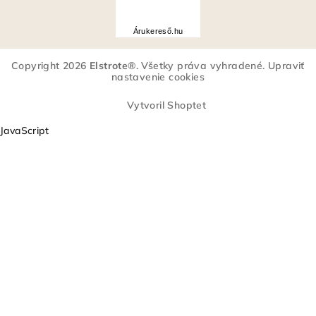
Á
r
Árukereső.hu
u
k
Copyright 2026
Elstrote®
. Všetky práva vyhradené.
Upraviť
e
nastavenie cookies
r
e
Vytvoril Shoptet
s
JavaScript
ő