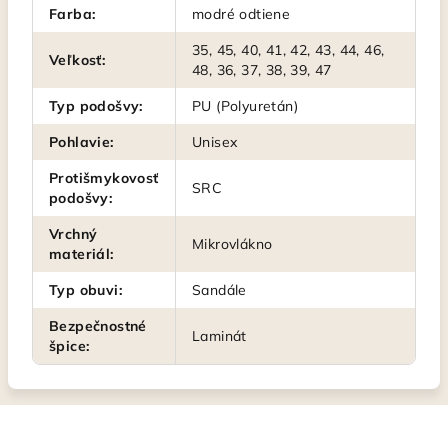
Farba
:
modré odtiene
35, 45, 40, 41, 42, 43, 44, 46,
Veľkosť
:
48, 36, 37, 38, 39, 47
Typ podošvy
:
PU (Polyuretán)
Pohlavie
:
Unisex
Protišmykovosť
SRC
podošvy
:
Vrchný
Mikrovlákno
materiál
:
Typ obuvi
:
Sandále
Bezpečnostné
Laminát
špice
: