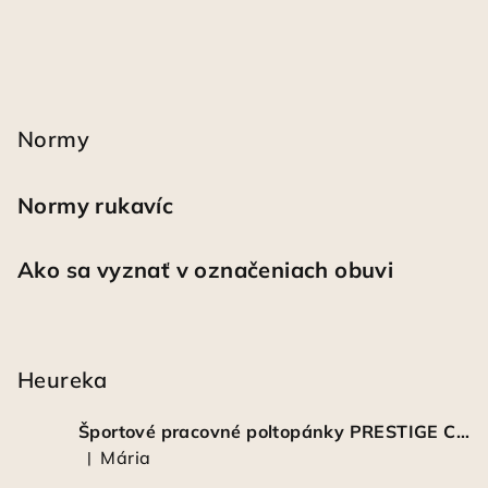
Normy
Normy rukavíc
Ako sa vyznať v označeniach obuvi
Heureka
Športové pracovné poltopánky PRESTIGE CLASSIC biele
Mária
|
Hodnotenie produktu je 5 z 5 hviezdičiek.