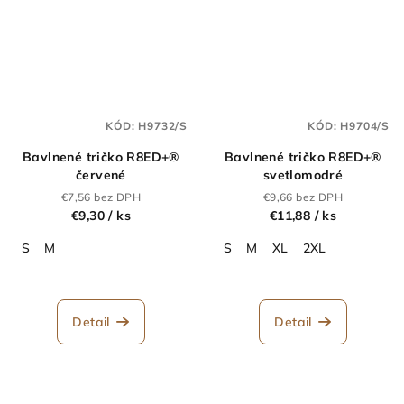
KÓD:
H9732/S
KÓD:
H9704/S
Bavlnené tričko R8ED+®
Bavlnené tričko R8ED+®
červené
svetlomodré
€7,56 bez DPH
€9,66 bez DPH
€9,30
/ ks
€11,88
/ ks
S
M
S
M
XL
2XL
Detail
Detail