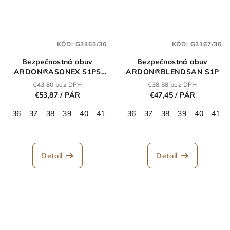
KÓD:
G3463/36
KÓD:
G3167/36
Bezpečnostná obuv
Bezpečnostná obuv
ARDON®ASONEX S1PS
ARDON®BLENDSAN S1P
ESD čierna
€43,80 bez DPH
€38,58 bez DPH
€53,87
/ PÁR
€47,45
/ PÁR
36
37
38
39
40
41
42
36
43
37
44
38
45
39
46
40
47
41
48
Detail
Detail