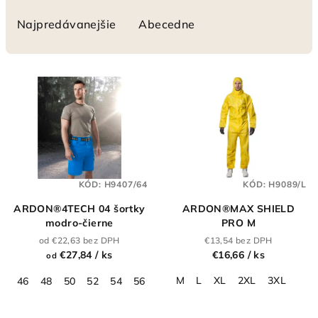
d
e
Najpredávanejšie
Abecedne
n
i
V
e
ý
p
p
r
i
o
s
d
p
u
KÓD:
H9407/64
KÓD:
H9089/L
r
k
ARDON®4TECH 04 šortky
ARDON®MAX SHIELD
o
t
modro-čierne
PRO M
d
o
od €22,63 bez DPH
€13,54 bez DPH
u
€27,84
/ ks
€16,66
/ ks
od
v
k
M
L
XL
2XL
3XL
46
48
50
52
54
56
58
60
62
64
t
o