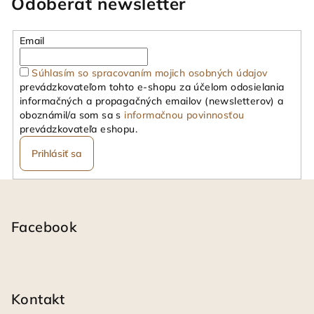
Odoberať newsletter
i
i
e
e
p
Email
r
v
Súhlasím so spracovaním mojich osobných údajov
k
prevádzkovateľom tohto e-shopu za účelom odosielania
informačných a propagačných emailov (newsletterov) a
y
oboznámil/a som sa s
informačnou povinnosťou
v
prevádzkovateľa eshopu.
ý
p
Prihlásiť sa
i
s
Z
u
á
p
Facebook
ä
t
i
Kontakt
e