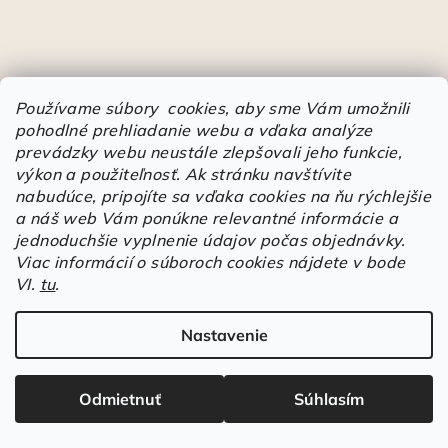
Normy
Používame súbory cookies, aby sme Vám umožnili
pohodlné prehliadanie webu a vďaka analýze
prevádzky webu neustále zlepšovali jeho funkcie,
Normy rukavíc
výkon a použiteľnosť.
Ak stránku navštívite
nabudúce, pripojíte sa vďaka cookies na ňu rýchlejšie
a náš web Vám ponúkne relevantné informácie a
Ako sa vyznať v označeniach obuvi
jednoduchšie vyplnenie údajov počas objednávky.
Viac informácií o súboroch cookies nájdete v bode
VI.
tu
.
Heureka
Nastavenie
Športové pracovné poltopánky PRESTIGE CLASSIC biele
Mária
|
Odmietnuť
Súhlasím
Hodnotenie produktu je 5 z 5 hviezdičiek.
Á