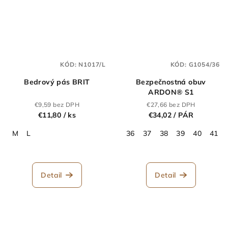
KÓD:
N1017/L
KÓD:
G1054/36
Bedrový pás BRIT
Bezpečnostná obuv
ARDON® S1
€9,59 bez DPH
€27,66 bez DPH
€11,80
/ ks
€34,02
/ PÁR
M
L
36
37
38
39
40
41
Detail
Detail