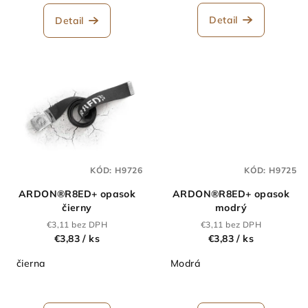
v
Detail
Detail
KÓD:
H9726
KÓD:
H9725
ARDON®R8ED+ opasok
ARDON®R8ED+ opasok
čierny
modrý
€3,11 bez DPH
€3,11 bez DPH
€3,83
/ ks
€3,83
/ ks
čierna
Modrá