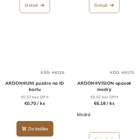
Detail
Detail
KÓD:
H6218
KÓD:
H9170
ARDON®UNI puzdro na ID
ARDON®VISION opasok
kartu
modrý
€0,57 bez DPH
€5,02 bez DPH
€0,70
/ ks
€6,18
/ ks
Modrá
Do košíka