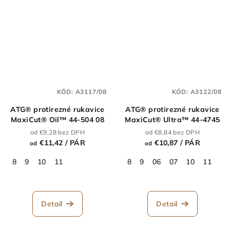
KÓD:
A3117/08
KÓD:
A3122/08
ATG® protirezné rukavice
ATG® protirezné rukavice
MaxiCut® Oil™ 44-504 08
MaxiCut® Ultra™ 44-4745
od €9,28 bez DPH
od €8,84 bez DPH
€11,42
/ PÁR
€10,87
/ PÁR
od
od
8
9
10
11
8
9
06
07
10
11
Detail
Detail