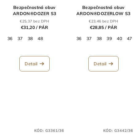
Bezpečnostná obuv
Bezpečnostná obuv
ARDON®DOZER S3
ARDON®DOZERLOW S3
€25,37 bez DPH
€23,46 bez DPH
€31,20
/ PÁR
€28,85
/ PÁR
36
37
38
48
36
37
38
39
40
47
Detail
Detail
KÓD:
G3361/36
KÓD:
G3442/36