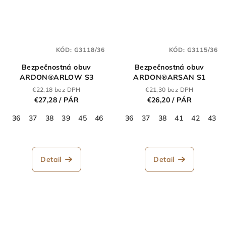
KÓD:
G3118/36
KÓD:
G3115/36
Bezpečnostná obuv
Bezpečnostná obuv
ARDON®ARLOW S3
ARDON®ARSAN S1
€22,18 bez DPH
€21,30 bez DPH
€27,28
/ PÁR
€26,20
/ PÁR
36
37
38
39
45
46
47
36
48
37
38
41
42
43
Detail
Detail