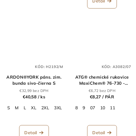
Detail
KÓD:
H2192/M
KÓD:
A3082/07
ARDON®YORK páns. zim.
ATG® chemické rukavice
bunda sivo-čierna S
MaxiChem® 76-730 -
TRItech™
€32,99 bez DPH
€6,72 bez DPH
€40,58
/ ks
€8,27
/ PÁR
S
M
L
XL
2XL
3XL
8
9
07
10
11
Detail
Detail