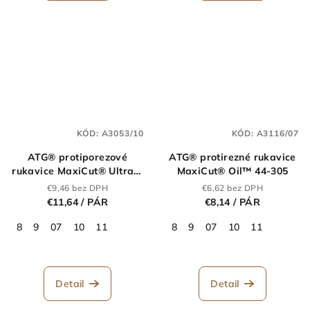
KÓD:
A3053/10
KÓD:
A3116/07
ATG® protiporezové
ATG® protirezné rukavice
rukavice MaxiCut® Ultra™
MaxiCut® Oil™ 44-305
44-5745E AD-APT®
€9,46 bez DPH
€6,62 bez DPH
€11,64
/ PÁR
€8,14
/ PÁR
8
9
07
10
11
8
9
07
10
11
Detail
Detail