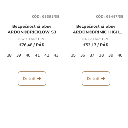
KÓD:
G3395/38
KÓD:
G3447/35
Bezpečnostná obuv
Bezpečnostná obuv
ARDON®BRICKLOW S3
ARDON®BRIMIC HIGH
S3S ESD
€62,18 bez DPH
€43,23 bez DPH
€76,48
/ PÁR
€53,17
/ PÁR
38
39
40
41
42
43
44
35
45
36
46
37
47
38
48
39
40
Priemerné
hodnotenie
produktu
Detail
Detail
je
0,0
z
5
hviezdičiek.