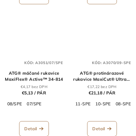
KÓD:
A3051/07/SPE
KÓD:
A3070/09-SPE
ATG® máčané rukavice
ATG® protinárazové
MaxiFlex® Active™ 34-814
rukavice MaxiCut® Ultra™
52-6745FI AD-APT® - na
€4,17 bez DPH
€17,22 bez DPH
stojan
€5,13
/ PÁR
€21,18
/ PÁR
08/SPE
07/SPE
11-SPE
10-SPE
08-SPE
Detail
Detail