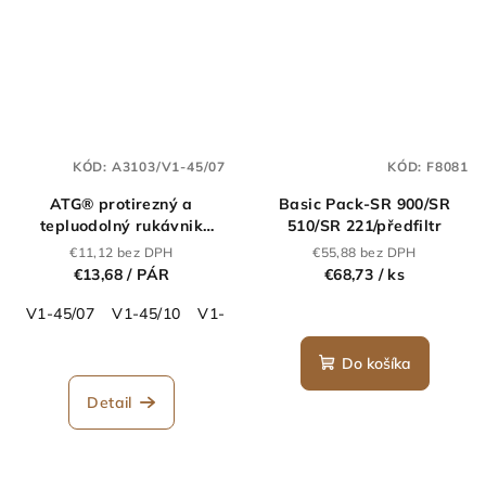
KÓD:
A3103/V1-45/07
KÓD:
F8081
ATG® protirezný a
Basic Pack-SR 900/SR
tepluodolný rukávnik
510/SR 221/předfiltr
MaxiCut® Ultra™ CH -
€11,12 bez DPH
€55,88 bez DPH
jeden pár
€13,68
/ PÁR
€68,73
/ ks
V1-45/07
V1-45/10
V1-45/12
Do košíka
Detail