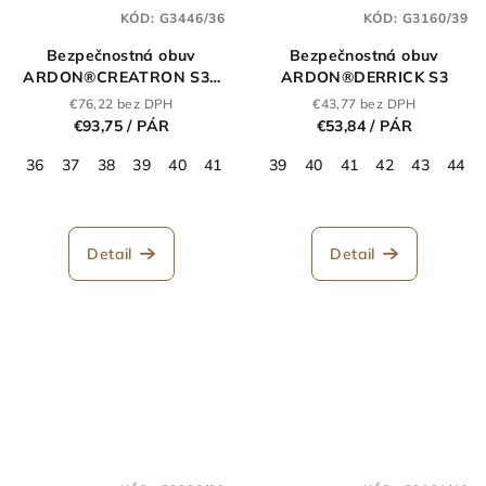
KÓD:
G3446/36
KÓD:
G3160/39
Bezpečnostná obuv
Bezpečnostná obuv
ARDON®CREATRON S3S
ARDON®DERRICK S3
ESD
€76,22 bez DPH
€43,77 bez DPH
€93,75
/ PÁR
€53,84
/ PÁR
36
37
38
39
40
41
42
39
43
40
44
41
45
42
46
43
47
44
48
Detail
Detail