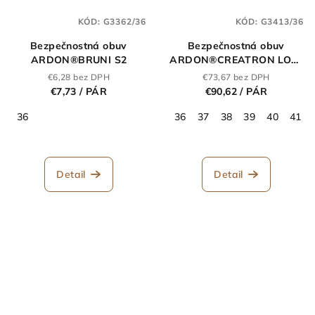
KÓD:
G3362/36
KÓD:
G3413/36
Bezpečnostná obuv
Bezpečnostná obuv
ARDON®BRUNI S2
ARDON®CREATRON LOW
S3 ESD
€6,28 bez DPH
€73,67 bez DPH
€7,73
/ PÁR
€90,62
/ PÁR
36
36
37
38
39
40
41
Detail
Detail