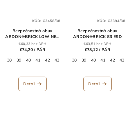
KÓD:
G3458/38
KÓD:
G3394/38
Bezpečnostná obuv
Bezpečnostná obuv
ARDON®BRICK LOW NEO
ARDON®BRICK S3 ESD
S3S ESD
€60,33 bez DPH
€63,51 bez DPH
€74,20
/ PÁR
€78,12
/ PÁR
38
39
40
41
42
43
44
38
45
39
46
40
47
41
48
42
43
Detail
Detail