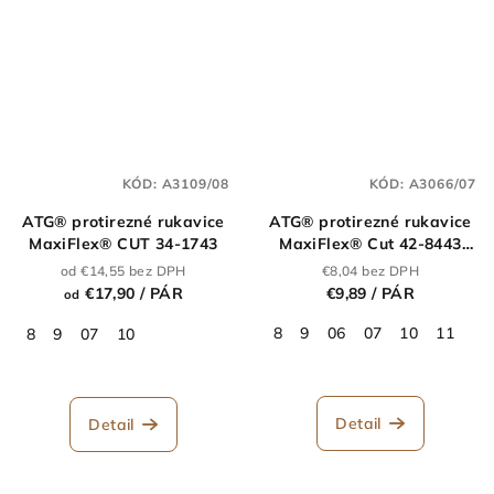
KÓD:
A3109/08
KÓD:
A3066/07
ATG® protirezné rukavice
ATG® protirezné rukavice
MaxiFlex® CUT 34-1743
MaxiFlex® Cut 42-8443
AD-APT®
od €14,55 bez DPH
€8,04 bez DPH
€17,90
/ PÁR
€9,89
/ PÁR
od
8
9
06
07
10
11
8
9
07
10
Detail
Detail