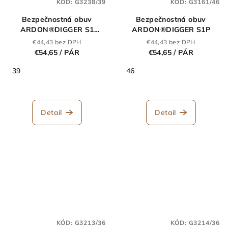
KÓD:
G3238/39
KÓD:
G3161/46
Bezpečnostná obuv
Bezpečnostná obuv
ARDON®DIGGER S1
ARDON®DIGGER S1P
yellow
€44,43 bez DPH
€44,43 bez DPH
€54,65
/ PÁR
€54,65
/ PÁR
39
46
Detail
Detail
KÓD:
G3213/36
KÓD:
G3214/36