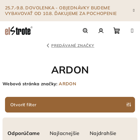
Prejsť
25.7.-9.8. DOVOLENKA - OBJEDNÁVKY BUDEME
na
VYBAVOVAŤ OD 10.8. ĎAKUJEME ZA POCHOPENIE
obsah
Nákupn
Hľadať
Prihlásenie
PREDÁVANÉ ZNAČKY
košík
ARDON
Webová stránka značky:
ARDON
Otvoriť filter
R
a
Odporúčame
Najlacnejšie
Najdrahšie