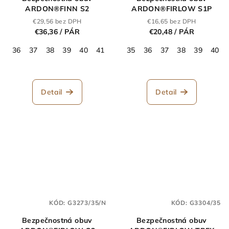
ARDON®FINN S2
ARDON®FIRLOW S1P
€29,56 bez DPH
€16,65 bez DPH
€36,36
/ PÁR
€20,48
/ PÁR
36
37
38
39
40
41
42
35
43
36
44
37
45
38
46
39
47
40
48
Detail
Detail
KÓD:
G3273/35/N
KÓD:
G3304/35
Bezpečnostná obuv
Bezpečnostná obuv