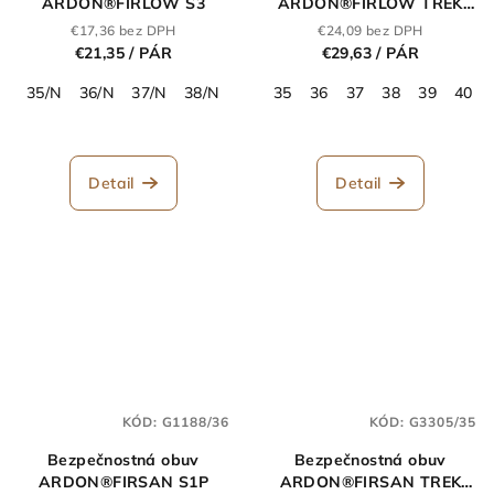
ARDON®FIRLOW S3
ARDON®FIRLOW TREK
S1P
€17,36 bez DPH
€24,09 bez DPH
€21,35
/ PÁR
€29,63
/ PÁR
35/N
36/N
37/N
38/N
39/N
35
40/N
36
41/N
37
38
42/N
39
43/N
40
Detail
Detail
KÓD:
G1188/36
KÓD:
G3305/35
Bezpečnostná obuv
Bezpečnostná obuv
ARDON®FIRSAN S1P
ARDON®FIRSAN TREK