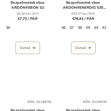
Bezpečnostná obuv
Bezpečnostná obuv
ARDON®EBON S2
ARDON®ENERDIG S3S
ESD
€6,28 bez DPH
€64,07 bez DPH
€7,73
/ PÁR
€78,81
/ PÁR
36
36
37
38
39
40
41
Detail
Detail
KÓD:
G1268/36
KÓD:
G1186/36
Bezpečnostná obuv
Bezpečnostná obuv