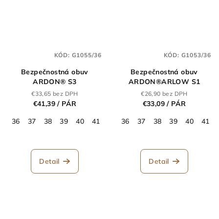
KÓD:
G1055/36
KÓD:
G1053/36
Bezpečnostná obuv
Bezpečnostná obuv
ARDON® S3
ARDON®ARLOW S1
€33,65 bez DPH
€26,90 bez DPH
€41,39
/ PÁR
€33,09
/ PÁR
36
37
38
39
40
41
42
36
43
37
44
38
45
39
46
40
47
41
48
Detail
Detail