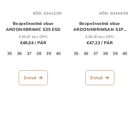
KÓD:
G3412/35
KÓD:
G3444/35
Bezpečnostná obuv
Bezpečnostná obuv
ARDON®BRIMIC S3S ESD
ARDON®BRIMSAN S1PS
ESD
€39,87 bez DPH
€38,40 bez DPH
€49,04
/ PÁR
€47,23
/ PÁR
35
36
37
38
39
40
41
35
42
36
43
37
44
38
45
39
46
40
47
Detail
Detail