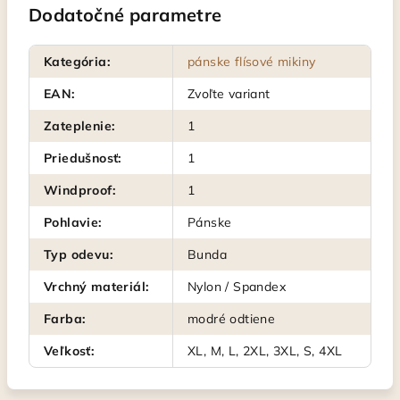
Dodatočné parametre
Kategória
:
pánske flísové mikiny
EAN
:
Zvoľte variant
Zateplenie
:
1
Priedušnosť
:
1
Windproof
:
1
Pohlavie
:
Pánske
Typ odevu
:
Bunda
Vrchný materiál
:
Nylon / Spandex
Farba
:
modré odtiene
Veľkosť
:
XL, M, L, 2XL, 3XL, S, 4XL