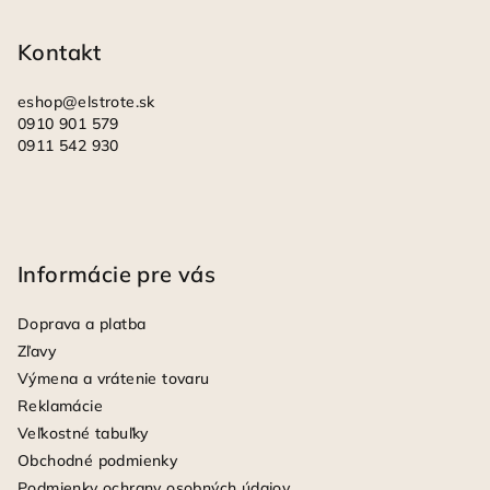
t
i
Kontakt
e
eshop
@
elstrote.sk
0910 901 579
0911 542 930
Informácie pre vás
Doprava a platba
Zľavy
Výmena a vrátenie tovaru
Reklamácie
Veľkostné tabuľky
Obchodné podmienky
Podmienky ochrany osobných údajov