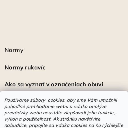
Normy
Normy rukavíc
Ako sa vyznať v označeniach obuvi
Používame súbory cookies, aby sme Vám umožnili
pohodlné prehliadanie webu a vďaka analýze
Heureka
prevádzky webu neustále zlepšovali jeho funkcie,
výkon a použiteľnosť.
Ak stránku navštívite
nabudúce, pripojíte sa vďaka cookies na ňu rýchlejšie
Športové pracovné poltopánky PRESTIGE CLASSIC biele