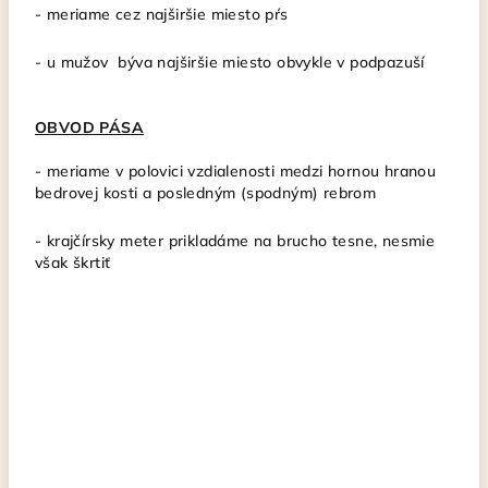
- meriame cez najširšie miesto pŕs
- u mužov býva najširšie miesto obvykle v podpazuší
OBVOD PÁSA
- meriame v polovici vzdialenosti medzi hornou hranou
bedrovej kosti a posledným (spodným) rebrom
- krajčírsky meter
prikladáme na brucho tesne, nesmie
však škrtiť