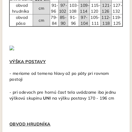
obvod
91-
97-
103-
109-
115-
121-
127-
cm
hrudníka
96
102
108
114
120
126
132
obvod
79-
85-
91-
97-
105-
112-
119-
cm
pása
84
90
96
104
111
118
125
VÝŠKA POSTAVY
-
meriame od temena hlavy až po päty pri rovnom
postoji
- pri odevoch pre hornú časť tela uvádzame iba jednu
výškovú skupinu
UNI
na výšku postavy 170 - 196 cm
OBVOD HRUDNÍKA