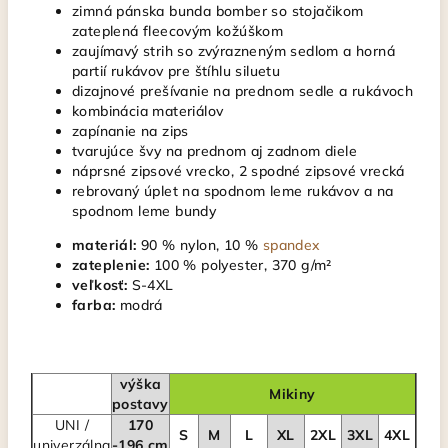
zimná pánska bunda bomber so stojačikom
zateplená fleecovým kožúškom
zaujímavý strih so zvýrazneným sedlom a horná
partií rukávov pre štíhlu siluetu
dizajnové prešívanie na prednom sedle a rukávoch
kombinácia materiálov
zapínanie na zips
tvarujúce švy na prednom aj zadnom diele
náprsné zipsové vrecko, 2 spodné zipsové vrecká
rebrovaný úplet na spodnom leme rukávov a na
spodnom leme bundy
materiál:
90 % nylon, 10 %
spandex
zateplenie:
100 % polyester, 370 g/m²
veľkosť:
S-4XL
farba:
modrá
výška
Mikiny
postavy
UNI /
170
S
M
L
XL
2XL
3XL
4XL
univerzálna
-196 cm