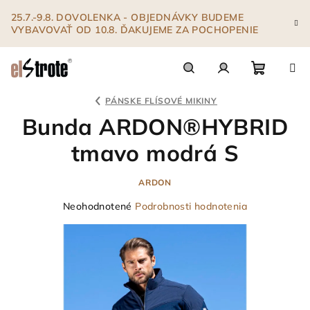
Prejsť
25.7.-9.8. DOVOLENKA - OBJEDNÁVKY BUDEME
na
VYBAVOVAŤ OD 10.8. ĎAKUJEME ZA POCHOPENIE
obsah
Nákupn
Hľadať
Prihlásenie
PÁNSKE FLÍSOVÉ MIKINY
Bunda ARDON®HYBRID
košík
tmavo modrá S
ARDON
Priemerné
Neohodnotené
Podrobnosti hodnotenia
hodnotenie
produktu
je
0,0
z
5
hviezdičiek.