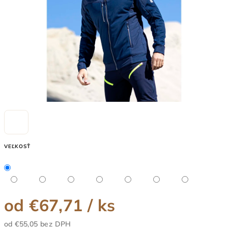
VEĽKOSŤ
od
€67,71
/ ks
od
€55,05
bez DPH