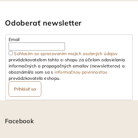
Odoberať newsletter
Email
Súhlasím so spracovaním mojich osobných údajov
prevádzkovateľom tohto e-shopu za účelom odosielania
informačných a propagačných emailov (newsletterov) a
oboznámil/a som sa s
informačnou povinnosťou
prevádzkovateľa eshopu.
Prihlásiť sa
Z
á
p
Facebook
ä