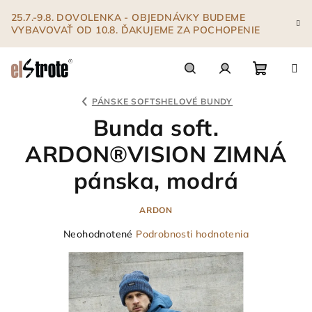
Prejsť
25.7.-9.8. DOVOLENKA - OBJEDNÁVKY BUDEME
na
VYBAVOVAŤ OD 10.8. ĎAKUJEME ZA POCHOPENIE
obsah
Nákupn
Hľadať
Prihlásenie
PÁNSKE SOFTSHELOVÉ BUNDY
Bunda soft.
košík
ARDON®VISION ZIMNÁ
pánska, modrá
ARDON
Priemerné
Neohodnotené
Podrobnosti hodnotenia
hodnotenie
produktu
je
0,0
z