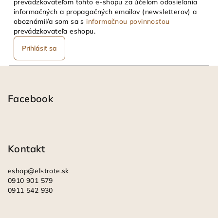
prevádzkovateľom tohto e-shopu za účelom odosielania
informačných a propagačných emailov (newsletterov) a
oboznámil/a som sa s
informačnou povinnosťou
prevádzkovateľa eshopu.
Prihlásiť sa
Z
á
p
Facebook
ä
t
i
Kontakt
e
eshop
@
elstrote.sk
0910 901 579
0911 542 930