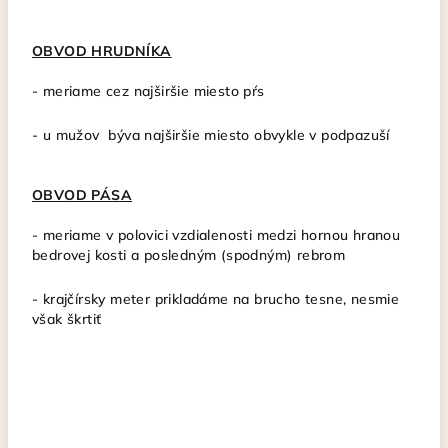
OBVOD HRUDNÍKA
- meriame cez najširšie miesto pŕs
- u mužov býva najširšie miesto obvykle v podpazuší
OBVOD PÁSA
- meriame v polovici vzdialenosti medzi hornou hranou
bedrovej kosti a posledným (spodným) rebrom
- krajčírsky meter
prikladáme na brucho tesne, nesmie
však škrtiť