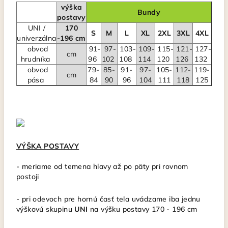
výška
Bundy
postavy
UNI /
170
S
M
L
XL
2XL
3XL
4XL
univerzálna
-196 cm
obvod
91-
97-
103-
109-
115-
121-
127-
cm
hrudníka
96
102
108
114
120
126
132
obvod
79-
85-
91-
97-
105-
112-
119-
cm
pása
84
90
96
104
111
118
125
VÝŠKA POSTAVY
-
meriame od temena hlavy až po päty pri rovnom
postoji
- pri odevoch pre hornú časť tela uvádzame iba jednu
výškovú skupinu
UNI
na výšku postavy 170 - 196 cm