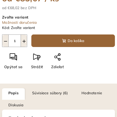
od
€68,02
bez DPH
Jednotková
Zvoľte variant
cena:
Možnosti doručenia
Kód:
Zvoľte variant
−
+
Do košíka
Opýtať sa
Strážiť
Zdieľať
Popis
Súvisiace súbory (6)
Hodnotenie
Diskusia