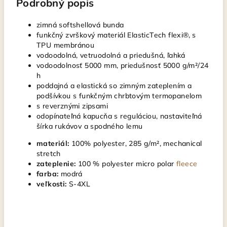
Podrobný popis
zimná softshellová bunda
funkčný zvrškový materiál ElasticTech flexi®, s
TPU membránou
vodoodolná, vetruodolná a priedušná, ľahká
vodoodolnosť 5000 mm, priedušnosť 5000 g/m²/24
h
poddajná a elastická so zimným zateplením a
podšívkou s funkčným chrbtovým termopanelom
s reverznými zipsami
odopínateľná kapucňa s reguláciou, nastaviteľná
šírka rukávov a spodného lemu
materiál:
100% polyester, 285 g/m², mechanical
stretch
zateplenie:
100 % polyester micro polar
fleece
farba:
modrá
veľkosti:
S-4XL