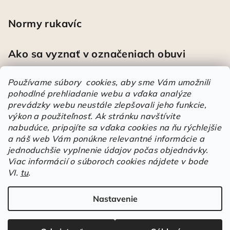
Normy rukavíc
Ako sa vyznať v označeniach obuvi
Používame súbory cookies, aby sme Vám umožnili
pohodlné prehliadanie webu a vďaka analýze
Heureka
prevádzky webu neustále zlepšovali jeho funkcie,
výkon a použiteľnosť.
Ak stránku navštívite
nabudúce, pripojíte sa vďaka cookies na ňu rýchlejšie
Športové pracovné poltopánky PRESTIGE CLASSIC biele
a náš web Vám ponúkne relevantné informácie a
Mária
|
Hodnotenie produktu je 5 z 5 hviezdičiek.
jednoduchšie vyplnenie údajov počas objednávky.
Á
Viac informácií o súboroch cookies nájdete v bode
VI.
tu
.
r
Árukereső.hu
u
k
Nastavenie
Copyright 2026
Elstrote®
. Všetky práva vyhradené.
Upraviť
e
nastavenie cookies
r