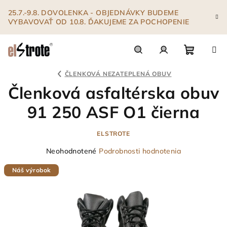
Prejsť
25.7.-9.8. DOVOLENKA - OBJEDNÁVKY BUDEME
na
VYBAVOVAŤ OD 10.8. ĎAKUJEME ZA POCHOPENIE
obsah
Nákupn
Hľadať
Prihlásenie
ČLENKOVÁ NEZATEPLENÁ OBUV
Členková asfaltérska obuv
košík
91 250 ASF O1 čierna
ELSTROTE
Priemerné
Neohodnotené
Podrobnosti hodnotenia
hodnotenie
Náš výrobok
produktu
je
0,0
z
5
hviezdičiek.