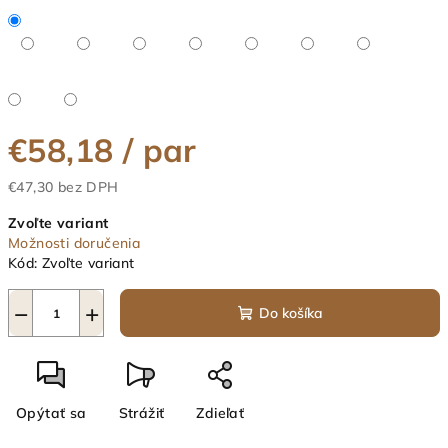
€58,18
/ par
€47,30 bez DPH
Jednotková
Zvoľte variant
cena:
Možnosti doručenia
Kód:
Zvoľte variant
−
+
Do košíka
Opýtať sa
Strážiť
Zdieľať