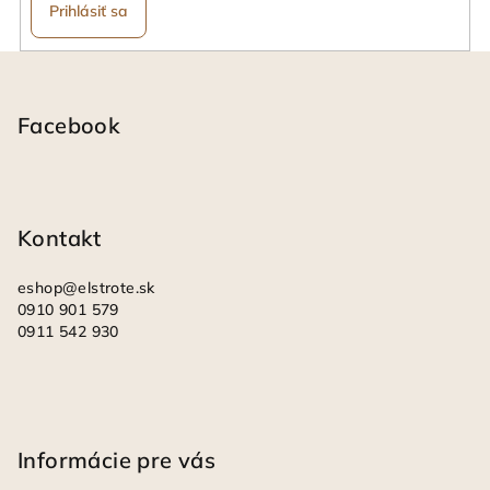
Prihlásiť sa
Z
á
p
Facebook
ä
t
i
Kontakt
e
eshop
@
elstrote.sk
0910 901 579
0911 542 930
Informácie pre vás