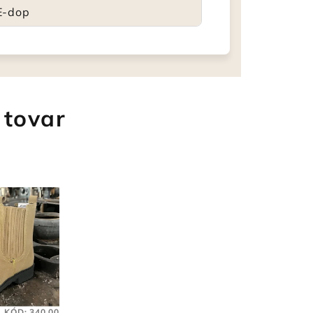
E-dop
 tovar
KÓD:
340.00