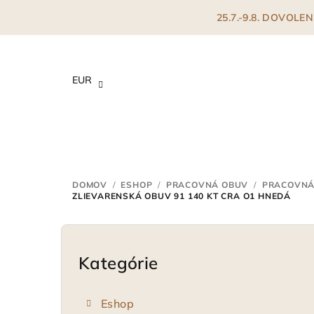
Prejsť
25.7.-9.8. DOVOL
na
obsah
EUR
DOMOV
/
ESHOP
/
PRACOVNÁ OBUV
/
PRACOVNÁ
ZLIEVARENSKÁ OBUV 91 140 KT CRA O1 HNEDÁ
B
o
Kategórie
Preskočiť
kategórie
č
Eshop