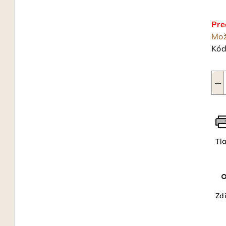
Jed
cen
Pre
Mož
Kód
−
Tl
Zdi