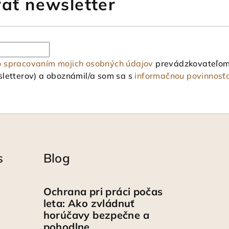
ať newsletter
o spracovaním mojich osobných údajov
prevádzkovateľom 
letterov) a oboznámil/a som sa s
informačnou povinnosť
s
Blog
Ochrana pri práci počas
leta: Ako zvládnuť
horúčavy bezpečne a
pohodlne