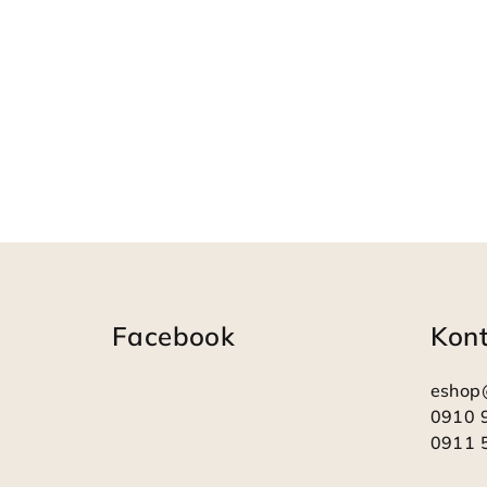
Z
á
Facebook
Kon
p
ä
eshop
t
0910 
0911 
i