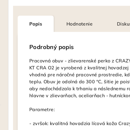
Popis
Hodnotenie
Disku
Podrobný popis
Pracovná obuv - zlievarenské perko z CRAZ
KT CRA O2 je vyrobená z kvalitnej hovadzej
vhodná pre náročné pracovné prostredie, k
teplu. Obuv je odolná do 300 °C, šitie je poi
aby nedochádzalo k trhaniu a následnemu 
hlavne v zlievarňach, oceliarňach - hutnícko
Parametre:
- zvršok: kvalitná hovadzia lícová koža Cra