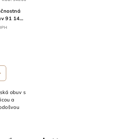
ečnostná
uv 91 145
nedá
 DPH
nská obuv s
icou a
podošvou