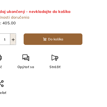
notková
a:
daj ukončený - nevkladajte do košíka
nosti doručenia
:
405.00
+
Do košíka
ač
Opýtať sa
Strážiť
eľať