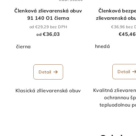
Členková zlievarenská obuv
Členková bezp
91 140 O1 čierna
zlievarenská ob
KT ŠT S1 h
od €29,29 bez DPH
€36,96 bez
€36,03
€45,46
od
hnedá
čierna
Detail
Detail
Kvalitná zlievare
Klasická zllievarenská obuv
ochrannou šp
tepluodolnou 