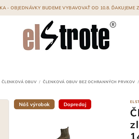
ENKA - OBJEDNÁVKY BUDEME VYBAVOVAŤ OD 10.8. ĎAKUJEME
 ČLENKOVÁ OBUV
/
ČLENKOVÁ OBUV BEZ OCHRANNÝCH PRVKOV
/
ELS
Náš výrobok
Dopredaj
Č
z
1