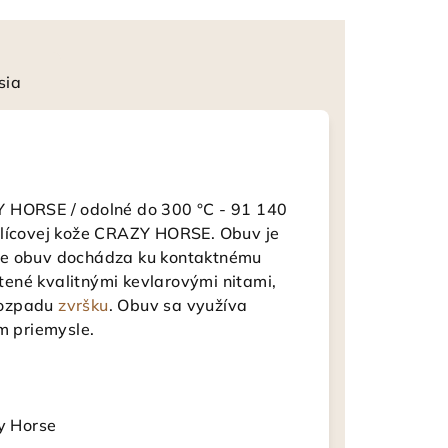
sia
Y HORSE / odolné do 300 °C - 91 140
 lícovej kože CRAZY HORSE. Obuv je
de obuv dochádza ku kontaktnému
stené kvalitnými kevlarovými nitami,
rozpadu
zvršku
. Obuv sa využíva
m priemysle.
zy Horse