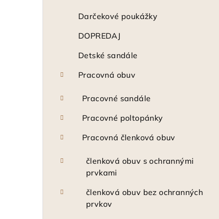
n
ý
Darčekové poukážky
p
DOPREDAJ
a
Detské sandále
n
Pracovná obuv
e
Pracovné sandále
l
Pracovné poltopánky
Pracovná členková obuv
členková obuv s ochrannými
prvkami
členková obuv bez ochranných
prvkov