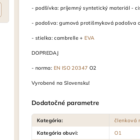
- podšívka: príjemný syntetický materiál - ci
- podošva: gumová protišmyková podošva o
- stielka: cambrelle +
EVA
DOPREDAJ
- norma:
EN ISO 20347
O2
Vyrobené na Slovensku!
Dodatočné parametre
Kategória
:
členková 
Kategória obuvi
:
O1