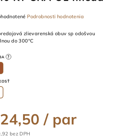
emerné
hodnotené
Podrobnosti hodnotenia
notenie
duktu
redajová zlievarenská obuv sp odošvou
lnou do 300°C
?
BA
ezdičiek.
KOSŤ
24,50
/ par
,92 bez DPH