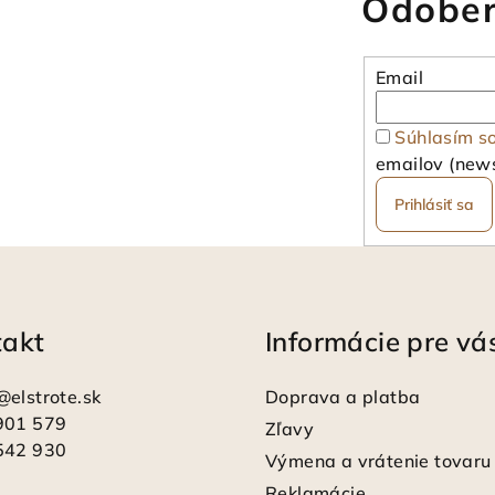
Odober
Email
Súhlasím s
emailov (news
Prihlásiť sa
takt
Informácie pre vá
@
elstrote.sk
Doprava a platba
901 579
Zľavy
542 930
Výmena a vrátenie tovaru
Reklamácie