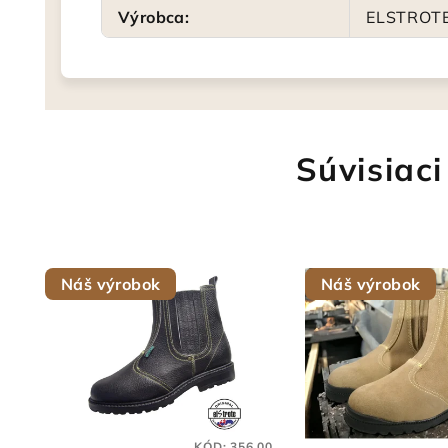
Výrobca
:
ELSTROT
Súvisiaci
Náš výrobok
Náš výrobok
KÓD:
356.00