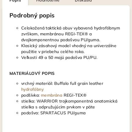
Popis
Hodnotenie
Diskusia
Podrobný popis
Celokožená taktická obuv vybavená hydrofóbnym
zvrškom, membránou REGI-TEX® a
dvojkomponentnou podošvou PU/guma.
Klasický zásahový model vhodný na univerzálne
použitie v priebehu celého roka.
Veľkosti 49 a 50 majú podošva PU/PU.
MATERIÁLOVÝ POPIS
vrchný materiál: Buffalo full grain leather
hydrofóbny
podšívka:
membrána
REGI-TEX®
stielka: WARRIOR trojkomponentná anatomická
stielka s odpružujúcim prvkom v päte
podošva: SPARTACUS PU/guma