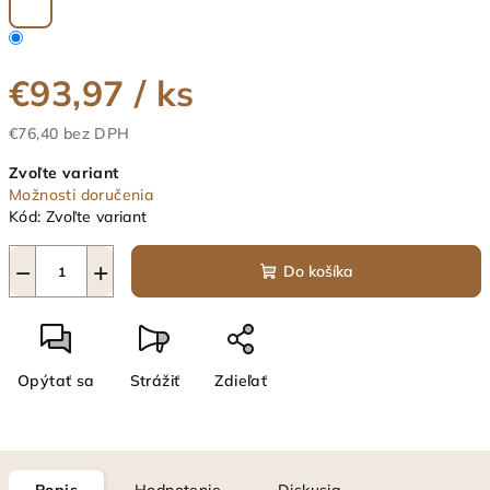
€93,97
/ ks
€76,40 bez DPH
Jednotková
Zvoľte variant
cena:
Možnosti doručenia
Kód:
Zvoľte variant
−
+
Do košíka
Opýtať sa
Strážiť
Zdieľať