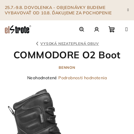
Prejsť
25.7.-9.8. DOVOLENKA - OBJEDNÁVKY BUDEME
na
VYBAVOVAŤ OD 10.8. ĎAKUJEME ZA POCHOPENIE
obsah
Nákupn
Hľadať
Prihlásenie
VYSOKÁ NEZATEPLENÁ OBUV
COMMODORE O2 Boot
košík
BENNON
Priemerné
Neohodnotené
Podrobnosti hodnotenia
hodnotenie
produktu
je
0,0
z
5
hviezdičiek.