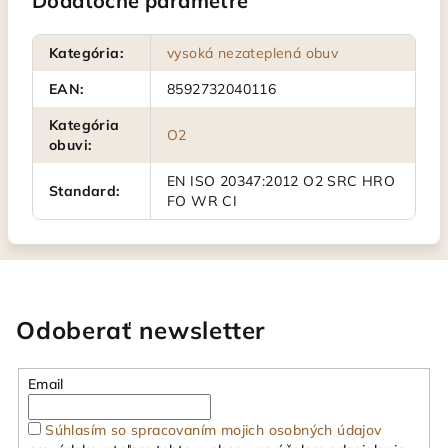
Dodatočné parametre
Kategória
:
vysoká nezateplená obuv
EAN
:
8592732040116
Kategória
O2
obuvi
:
EN ISO 20347:2012 O2 SRC HRO
Standard
:
FO WR CI
Odoberať newsletter
Email
Súhlasím so spracovaním mojich osobných údajov