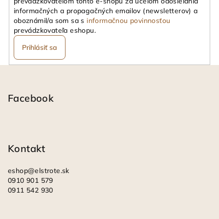
prevádzkovateľom tohto e-shopu za účelom odosielania
informačných a propagačných emailov (newsletterov) a
oboznámil/a som sa s
informačnou povinnosťou
prevádzkovateľa eshopu.
Prihlásiť sa
Z
á
p
Facebook
ä
t
i
Kontakt
e
eshop
@
elstrote.sk
0910 901 579
0911 542 930