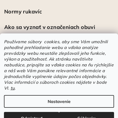
Normy rukavíc
Ako sa vyznať v označeniach obuvi
Používame súbory cookies, aby sme Vám umožnili
pohodlné prehliadanie webu a vďaka analýze
Heureka
prevádzky webu neustále zlepšovali jeho funkcie,
výkon a použiteľnosť.
Ak stránku navštívite
nabudúce, pripojíte sa vďaka cookies na ňu rýchlejšie
Športové pracovné poltopánky PRESTIGE CLASSIC biele
a náš web Vám ponúkne relevantné informácie a
Mária
|
Hodnotenie produktu je 5 z 5 hviezdičiek.
jednoduchšie vyplnenie údajov počas objednávky.
Á
Viac informácií o súboroch cookies nájdete v bode
VI.
tu
.
r
Árukereső.hu
u
k
Nastavenie
Copyright 2026
Elstrote®
. Všetky práva vyhradené.
Upraviť
e
nastavenie cookies
r