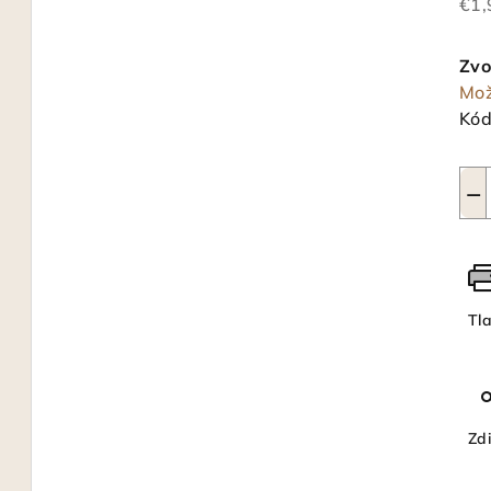
€1,
Jed
cen
Zvo
Mož
Kód
−
Tl
Zdi