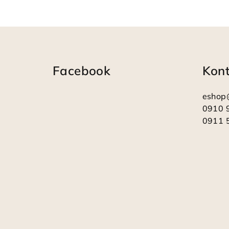
Z
á
Facebook
Kon
p
ä
eshop
t
0910 
0911 
i
e