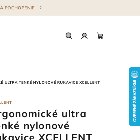
 ZA POCHOPENIE
Hľadať
Prihlásenie
Nákupný
košík
É ULTRA TENKÉ NYLONOVÉ RUKAVICE XCELLENT
LLENT
rgonomické ultra
enké nylonové
ukavice XCELLENT