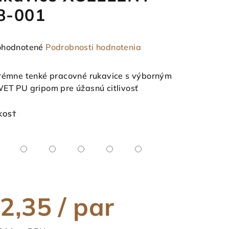
8-001
emerné
hodnotené
Podrobnosti hodnotenia
notenie
duktu
rémne tenké pracovné rukavice s výborným
ET PU gripom pre úžasnú citlivosť
KOSŤ
ezdičiek.
2,35
/ par