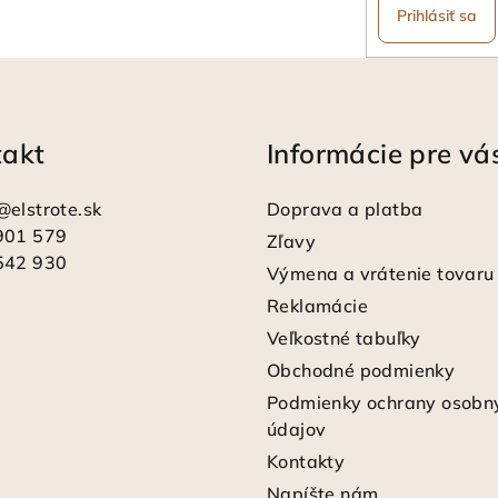
Prihlásiť sa
takt
Informácie pre vá
@
elstrote.sk
Doprava a platba
901 579
Zľavy
542 930
Výmena a vrátenie tovaru
Reklamácie
Veľkostné tabuľky
Obchodné podmienky
Podmienky ochrany osobn
údajov
Kontakty
Napíšte nám