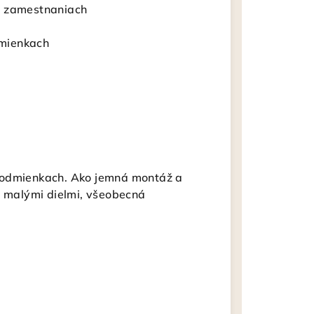
v zamestnaniach
dmienkach
podmienkach.
Ako jemná montáž a
s malými dielmi, všeobecná