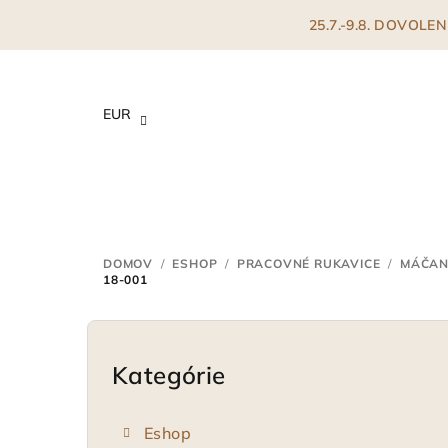
Prejsť
25.7.-9.8. DOVOL
na
obsah
EUR
DOMOV
/
ESHOP
/
PRACOVNÉ RUKAVICE
/
MÁČAN
18-001
B
o
Kategórie
Preskočiť
kategórie
č
Eshop