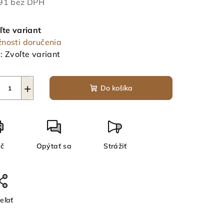
91 bez DPH
notková
a:
ľte variant
nosti doručenia
:
Zvoľte variant
+
Do košíka
ač
Opýtať sa
Strážiť
eľať