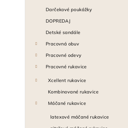
n
ý
Darčekové poukážky
p
DOPREDAJ
a
Detské sandále
n
Pracovná obuv
e
Pracovné odevy
l
Pracovné rukavice
Xcellent rukavice
Kombinované rukavice
Máčané rukavice
latexové máčané rukavice