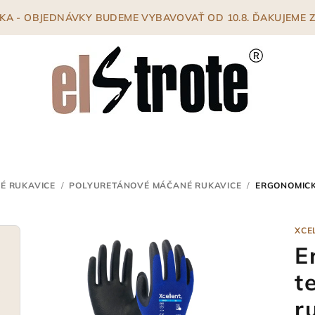
ENKA - OBJEDNÁVKY BUDEME VYBAVOVAŤ OD 10.8. ĎAKUJEME
É RUKAVICE
/
POLYURETÁNOVÉ MÁČANÉ RUKAVICE
/
ERGONOMICK
XCE
E
t
r