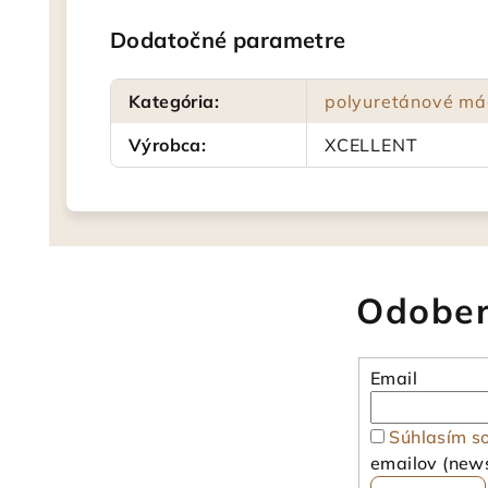
Dodatočné parametre
Kategória
:
polyuretánové má
Výrobca
:
XCELLENT
Odober
Email
Súhlasím s
emailov (news