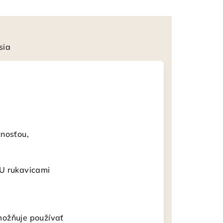
sia
tnosťou,
PU rukavicami
možňuje používať