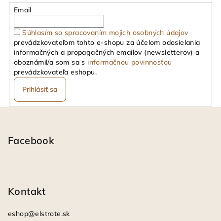
Email
Súhlasím so spracovaním mojich osobných údajov
prevádzkovateľom tohto e-shopu za účelom odosielania
informačných a propagačných emailov (newsletterov) a
oboznámil/a som sa s
informačnou povinnosťou
prevádzkovateľa eshopu.
Prihlásiť sa
Z
á
p
Facebook
ä
t
i
Kontakt
e
eshop
@
elstrote.sk