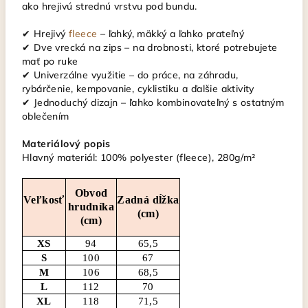
ako hrejivú strednú vrstvu pod bundu.
✔ Hrejivý
fleece
– ľahký, mäkký a ľahko prateľný
✔ Dve vrecká na zips – na drobnosti, ktoré potrebujete
mať po ruke
✔ Univerzálne využitie – do práce, na záhradu,
rybárčenie, kempovanie, cyklistiku a ďalšie aktivity
✔ Jednoduchý dizajn – ľahko kombinovateľný s ostatným
oblečením
Materiálový popis
Hlavný materiál: 100% polyester (fleece), 280g/m²
Obvod
Veľkosť
Zadná dĺžka
hrudníka
(cm)
(cm)
XS
94
65,5
S
100
67
M
106
68,5
L
112
70
XL
118
71,5