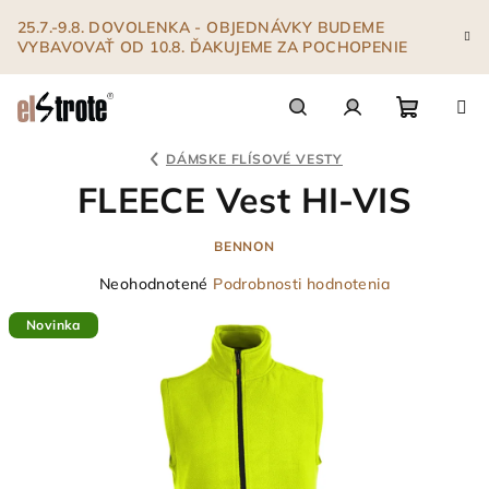
Prejsť
25.7.-9.8. DOVOLENKA - OBJEDNÁVKY BUDEME
na
VYBAVOVAŤ OD 10.8. ĎAKUJEME ZA POCHOPENIE
obsah
Nákupn
Hľadať
Prihlásenie
DÁMSKE FLÍSOVÉ VESTY
FLEECE Vest HI-VIS
košík
BENNON
Priemerné
Neohodnotené
Podrobnosti hodnotenia
hodnotenie
Novinka
produktu
je
0,0
z
5
hviezdičiek.