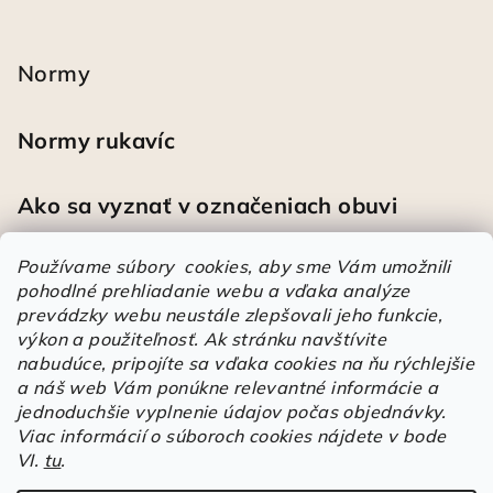
Normy
Normy rukavíc
Ako sa vyznať v označeniach obuvi
Používame súbory cookies, aby sme Vám umožnili
pohodlné prehliadanie webu a vďaka analýze
Heureka
prevádzky webu neustále zlepšovali jeho funkcie,
výkon a použiteľnosť.
Ak stránku navštívite
nabudúce, pripojíte sa vďaka cookies na ňu rýchlejšie
Športové pracovné poltopánky PRESTIGE CLASSIC biele
a náš web Vám ponúkne relevantné informácie a
Mária
|
Hodnotenie produktu je 5 z 5 hviezdičiek.
jednoduchšie vyplnenie údajov počas objednávky.
Á
Viac informácií o súboroch cookies nájdete v bode
VI.
tu
.
r
Árukereső.hu
u