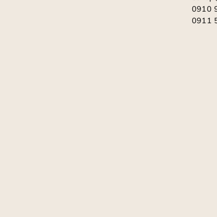
t
0910 
0911 
i
e