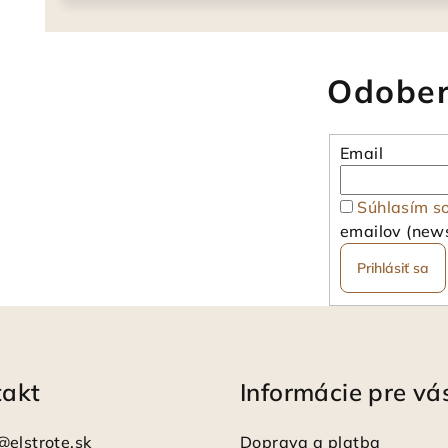
Odober
Email
Súhlasím s
emailov (news
Prihlásiť sa
takt
Informácie pre vá
@
elstrote.sk
Doprava a platba