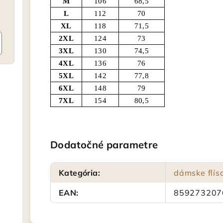
M
106
68,5
L
112
70
XL
118
71,5
2XL
124
73
3XL
130
74,5
4XL
136
76
5XL
142
77,8
6XL
148
79
7XL
154
80,5
Dodatočné parametre
Kategória
:
dámske flís
EAN
:
859273207