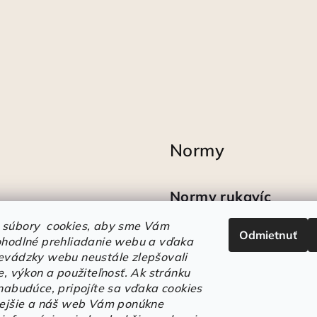
Normy
Normy rukavíc
 súbory cookies, aby sme Vám
Odmietnuť
Ako sa vyznať v
ohodlné prehliadanie webu a vďaka
označeniach obuvi
evádzky webu neustále zlepšovali
e, výkon a použiteľnosť.
Ak stránku
 nabudúce, pripojíte sa vďaka cookies
lejšie a náš web Vám ponúkne