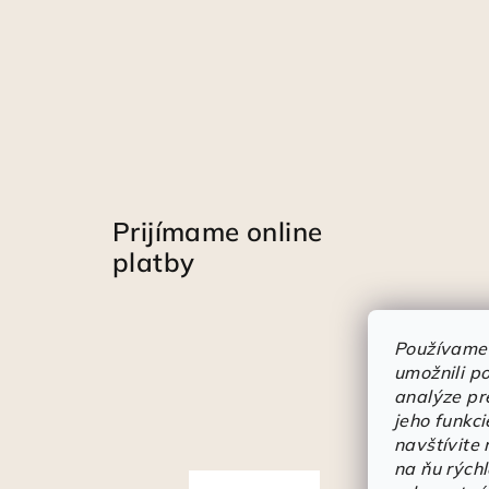
Prijímame online
platby
Používame
umožnili p
analýze pr
jeho funkci
navštívite
na ňu rých
Á