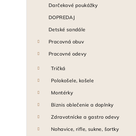
ý
Darčekové poukážky
p
DOPREDAJ
a
Detské sandále
n
Pracovná obuv
e
Pracovné odevy
l
Tričká
Polokošele, košele
Montérky
Biznis oblečenie a doplnky
Zdravotnícke a gastro odevy
Nohavice, rifle, sukne, šortky