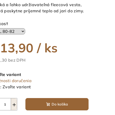
duktu
ká a ľahko udržiavateľná fleecová vesta,
rá poskytne príjemné teplo od jari do zimy.
KOSŤ
ezdičiek.
13,90
/ ks
,30 bez DPH
notková
a:
ľte variant
nosti doručenia
:
Zvoľte variant
+
Do košíka