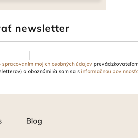
ať newsletter
o spracovaním mojich osobných údajov
prevádzkovateľom 
letterov) a oboznámil/a som sa s
informačnou povinnosť
s
Blog