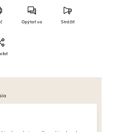
ač
Opýtať sa
Strážiť
eľať
sia