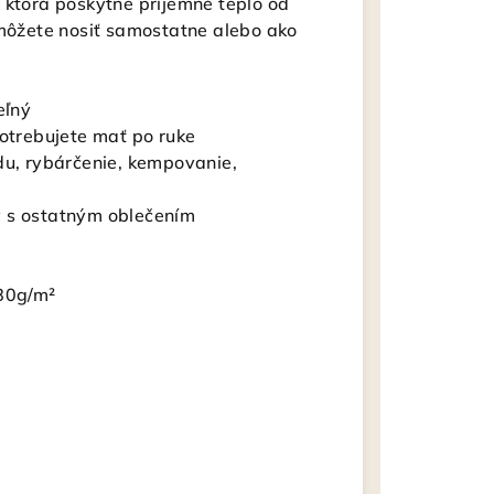
 ktorá poskytne príjemné teplo od
 môžete nosiť samostatne alebo ako
eľný
potrebujete mať po ruke
du, rybárčenie, kempovanie,
ý s ostatným oblečením
280g/m²