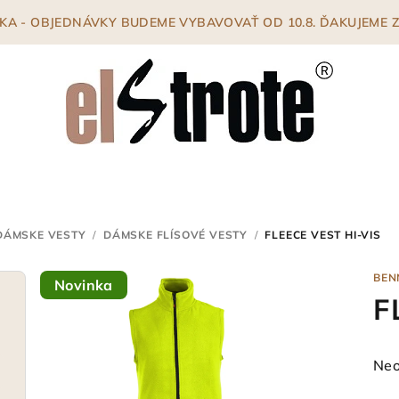
ENKA - OBJEDNÁVKY BUDEME VYBAVOVAŤ OD 10.8. ĎAKUJEME
DÁMSKE VESTY
/
DÁMSKE FLÍSOVÉ VESTY
/
FLEECE VEST HI-VIS
BEN
Novinka
F
Pri
Neo
hod