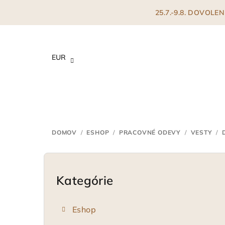
Prejsť
25.7.-9.8. DOVOL
na
obsah
EUR
DOMOV
/
ESHOP
/
PRACOVNÉ ODEVY
/
VESTY
/
B
o
Kategórie
Preskočiť
kategórie
č
Eshop
n