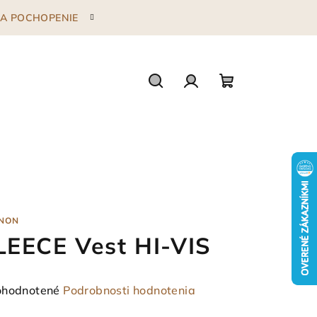
 ZA POCHOPENIE
Hľadať
Prihlásenie
Nákupný
košík
NON
LEECE Vest HI-VIS
emerné
hodnotené
Podrobnosti hodnotenia
notenie