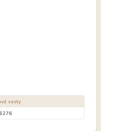
ové vesty
6276