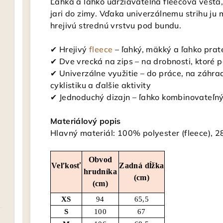
Ľahká a ľahko udržiavateľná fleecová vesta,
jari do zimy. Vďaka univerzálnemu strihu ju
hrejivú strednú vrstvu pod bundu.
✔ Hrejivý
fleece
– ľahký, mäkký a ľahko prat
✔ Dve vrecká na zips – na drobnosti, ktoré 
✔ Univerzálne využitie – do práce, na záhra
cyklistiku a ďalšie aktivity
✔ Jednoduchý dizajn – ľahko kombinovateľn
Materiálový popis
Hlavný materiál: 100% polyester (fleece), 
Obvod
Veľkosť
Zadná dĺžka
hrudníka
(cm)
(cm)
XS
94
65,5
S
100
67