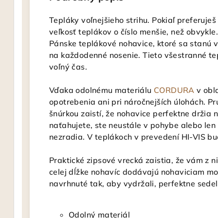
Tepláky voľnejšieho strihu. Pokiaľ preferuješ
veľkosť teplákov o číslo menšie, než obvykle.
Pánske teplákové nohavice, ktoré sa stanú
na každodenné nosenie. Tieto všestranné tep
voľný čas.
Vďaka odolnému materiálu
CORDURA
v obla
opotrebenia ani pri náročnejších úlohách. 
šnúrkou zaistí, že nohavice perfektne držia 
naťahujete, ste neustále v pohybe alebo len 
nezradia. V teplákoch v prevedení HI-VIS bu
Praktické zipsové vrecká zaistia, že vám z n
celej dĺžke nohavíc dodávajú nohaviciam mo
navrhnuté tak, aby vydržali, perfektne sedeli
Odolný materiál