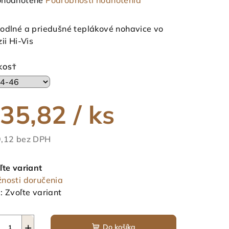
hodnotené
Podrobnosti hodnotenia
notenie
duktu
odlné a priedušné teplákové nohavice vo
zii Hi-Vis
KOSŤ
ezdičiek.
35,82
/ ks
,12 bez DPH
notková
a:
ľte variant
nosti doručenia
:
Zvoľte variant
+
Do košíka