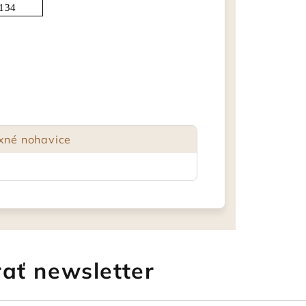
134
exné nohavice
ať newsletter