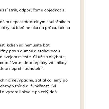
 užší strih, odporúčame objednať si
 vašim nepostrádateľným spoločníkom
láky sú ideálne ako na prácu, tak na
sti kolien sa nemusíte báť
Pružný pás s gumou a sťahovacou
na svojom mieste. Či už sa ohýbate,
odpočívate, tieto tepláky vás nikdy
dete neprehliadnuteľní.
ich nič nevypadne, zatiaľ čo lemy po
derný vzhľad aj funkčnosť. Sú
 a vyzerali skvele po celý deň.