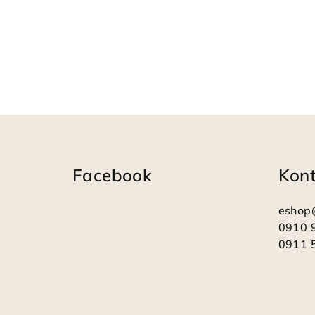
Z
á
Facebook
Kon
p
ä
eshop
t
0910 
0911 
i
e