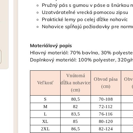
Pružný pás s gumou v páse a šnúrkou n
Uzatvárateľné vrecká pomocou zipsu
Praktické lemy po celej dĺžke nohavíc
Nohavice spĺňajú požiadavky pre normu 
Materiálový popis
Hlavný materiál: 70% bavlna, 30% polyeste
Doplnkový materiál: 100% polyester, 320g/
Vnútorná
Obvod pása
Obv
Veľkosť
dĺžka nohavice
(cm)
(cm)
S
80,5
70-108
M
82
72-112
L
83,5
76-116
XL
85
80-120
2XL
86,5
82-124