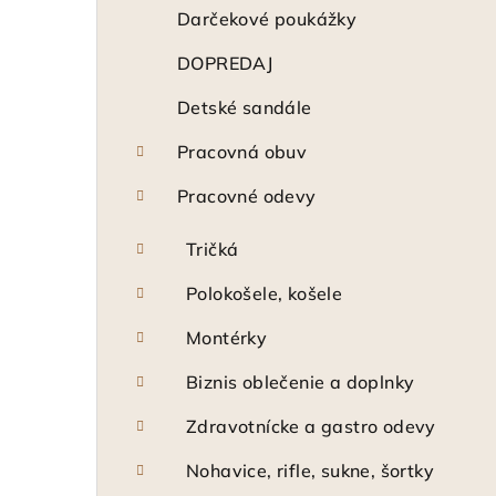
ý
Darčekové poukážky
p
DOPREDAJ
a
Detské sandále
n
Pracovná obuv
e
Pracovné odevy
l
Tričká
Polokošele, košele
Montérky
Biznis oblečenie a doplnky
Zdravotnícke a gastro odevy
Nohavice, rifle, sukne, šortky