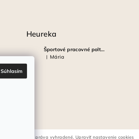
Heureka
Športové pracovné poltopánky PRESTIGE CLASSIC biele
Mária
|
Hodnotenie produktu je 5 z 5 hviezdičiek.
Súhlasím
lstrote®
. Všetky práva vyhradené.
Upraviť nastavenie cookies