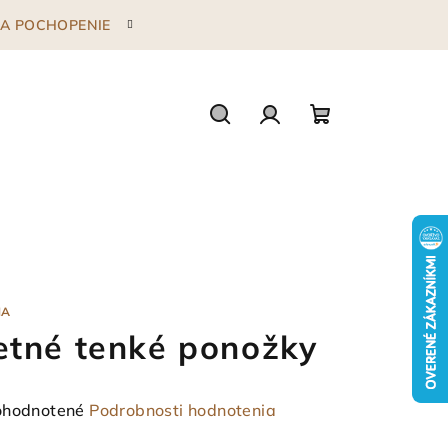
 ZA POCHOPENIE
Hľadať
Prihlásenie
Nákupný
košík
NA
etné tenké ponožky
emerné
hodnotené
Podrobnosti hodnotenia
notenie