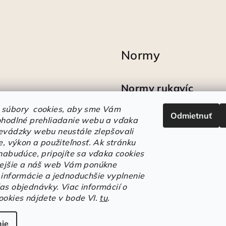
Normy
Normy rukavíc
 súbory cookies, aby sme Vám
Odmietnuť
Ako sa vyznať v
ohodlné prehliadanie webu a vďaka
označeniach obuvi
evádzky webu neustále zlepšovali
e, výkon a použiteľnosť.
Ak stránku
 nabudúce, pripojíte sa vďaka cookies
lejšie a náš web Vám ponúkne
 informácie a jednoduchšie vyplnenie
as objednávky. Viac informácií o
ookies nájdete v bode VI.
tu
.
Copyright 2026
E
ie