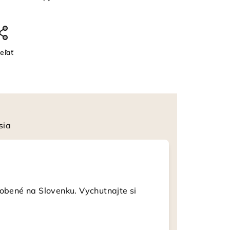
eľať
sia
robené na Slovenku. Vychutnajte si