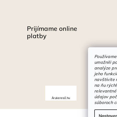
Prijímame online
platby
Používame
umožnili p
analýze pr
jeho funkci
navštívite
na ňu rých
Á
relevantné
r
údajov poč
Árukereső.hu
u
súboroch c
k
Nastaven