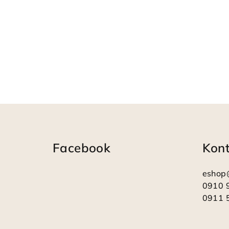
Z
á
Facebook
Kon
p
ä
eshop
t
0910 
0911 
i