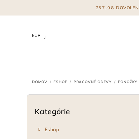
Prejsť
25.7.-9.8. DOVOL
na
obsah
EUR
DOMOV
/
ESHOP
/
PRACOVNÉ ODEVY
/
PONOŽKY
B
o
Kategórie
Preskočiť
kategórie
č
Eshop
n