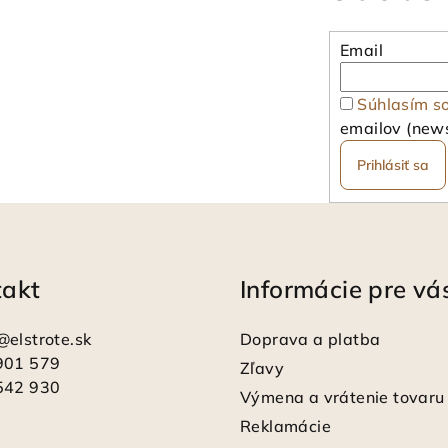
Email
Súhlasím s
emailov (news
Prihlásiť sa
takt
Informácie pre vá
@
elstrote.sk
Doprava a platba
901 579
Zľavy
542 930
Výmena a vrátenie tovaru
Reklamácie