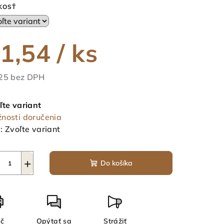
duktu
KOSŤ
1,54
/ ks
ezdičiek.
25 bez DPH
notková
a:
ľte variant
nosti doručenia
:
Zvoľte variant
+
Do košíka
ač
Opýtať sa
Strážiť