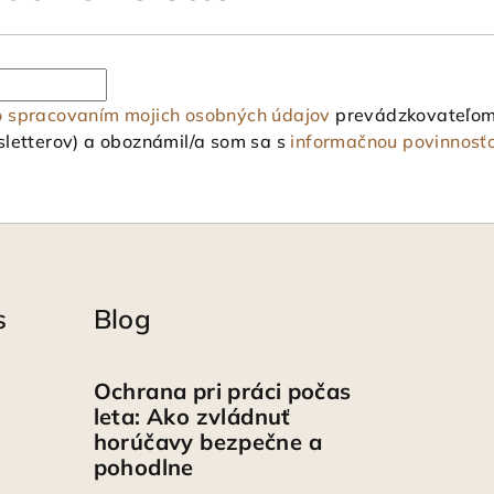
o spracovaním mojich osobných údajov
prevádzkovateľom 
letterov) a oboznámil/a som sa s
informačnou povinnosť
s
Blog
Ochrana pri práci počas
leta: Ako zvládnuť
horúčavy bezpečne a
pohodlne