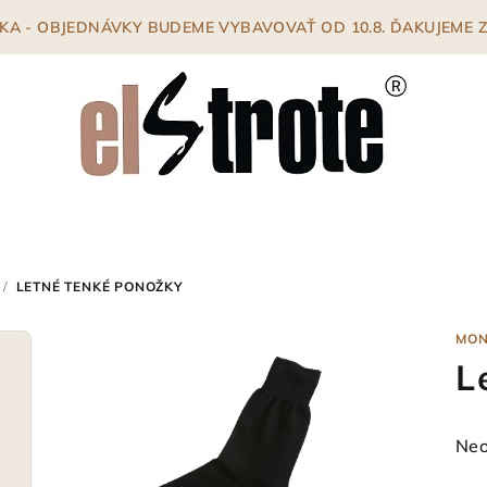
ENKA - OBJEDNÁVKY BUDEME VYBAVOVAŤ OD 10.8. ĎAKUJEME
/
LETNÉ TENKÉ PONOŽKY
MO
L
Pri
Neo
hod