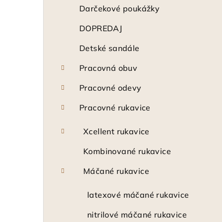
ý
Darčekové poukážky
p
DOPREDAJ
a
Detské sandále
n
Pracovná obuv
e
Pracovné odevy
l
Pracovné rukavice
Xcellent rukavice
Kombinované rukavice
Máčané rukavice
latexové máčané rukavice
nitrilové máčané rukavice