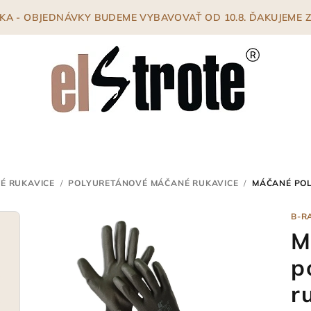
ENKA - OBJEDNÁVKY BUDEME VYBAVOVAŤ OD 10.8. ĎAKUJEME
É RUKAVICE
/
POLYURETÁNOVÉ MÁČANÉ RUKAVICE
/
MÁČANÉ POL
B-R
M
p
r