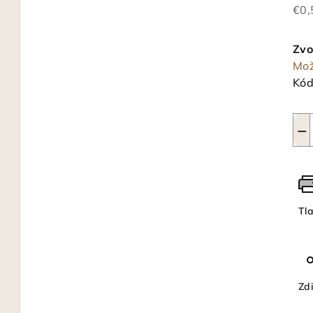
€0,
Jed
cen
Zvo
Mož
Kód
−
Tl
Zdi