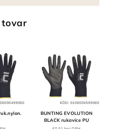
 tovar
08000499060
KÓD:
0108004599060
uk.nylon.
BUNTING EVOLUTION
BLACK rukavice PU
DPH
€0,51 bez DPH