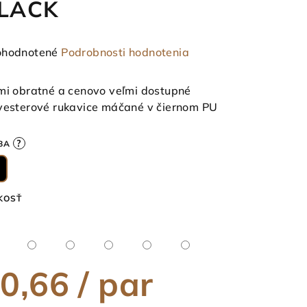
LACK
emerné
hodnotené
Podrobnosti hodnotenia
notenie
duktu
mi obratné a cenovo veľmi dostupné
yesterové rukavice máčané v čiernom PU
?
BA
ezdičiek.
KOSŤ
0,66
/ par