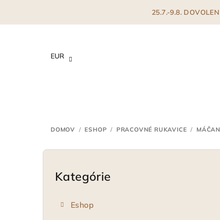
Prejsť
25.7.-9.8. DOVOL
na
obsah
EUR
DOMOV
/
ESHOP
/
PRACOVNÉ RUKAVICE
/
MÁČAN
B
o
Kategórie
Preskočiť
kategórie
č
Eshop
n