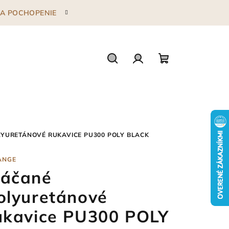
 ZA POCHOPENIE
Hľadať
Prihlásenie
Nákupný
košík
YURETÁNOVÉ RUKAVICE PU300 POLY BLACK
ANGE
áčané
olyuretánové
ukavice PU300 POLY