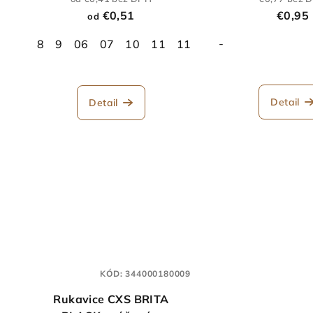
€0,51
€0,95
od
-
8
9
06
07
10
11
11-SPE
09-SPE
Detail
Detail
KÓD:
344000180009
Rukavice CXS BRITA