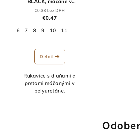
BLACK, máčané v
polyuretáne
€0,38 bez DPH
€0,47
6
7
8
9
10
11
Detail
Rukavice s dlaňami a
prstami máčanými v
polyuretáne.
Odober