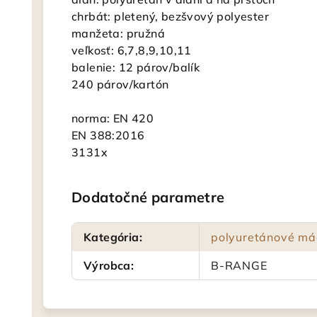
chrbát: pletený, bezšvový polyester
manžeta: pružná
veľkosť: 6,7,8,9,10,11
balenie: 12 párov/balík
240 párov/kartón
norma: EN 420
EN 388:2016
3131x
Dodatočné parametre
Kategória
:
polyuretánové má
Výrobca
:
B-RANGE