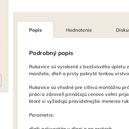
Popis
Hodnotenie
Disku
Podrobný popis
Rukavice sú vyrobené z bezšvového úpletu z
manžeta, dlaň a prsty pokryté tenkou vrstvo
Rukavice sú vhodné pre citlivú montážnu prá
práci a zároveň prinášajú cenovo veľmi prij
ktoré si vyžadujú pravidelnejšie menenie ruk
Parametre:
dlaň: polyuretán v dlani a na prstoch