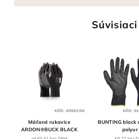
Súvisiaci
KÓD:
A9061/06
KÓD:
01
Máčané rukavice
BUNTING black r
ARDON®BUCK BLACK
polyur
od €0,41 bez DPH
€0,77 bez 