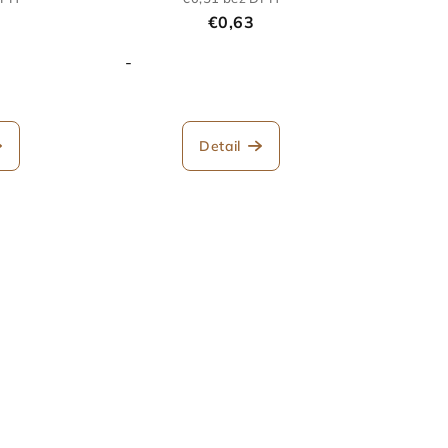
€0,63
-
Detail