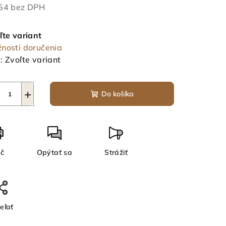
54 bez DPH
notková
a:
ľte variant
nosti doručenia
:
Zvoľte variant
+
Do košíka
ač
Opýtať sa
Strážiť
eľať