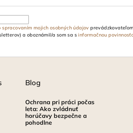
o spracovaním mojich osobných údajov
prevádzkovateľom 
letterov) a oboznámil/a som sa s
informačnou povinnosť
s
Blog
Ochrana pri práci počas
leta: Ako zvládnuť
horúčavy bezpečne a
pohodlne