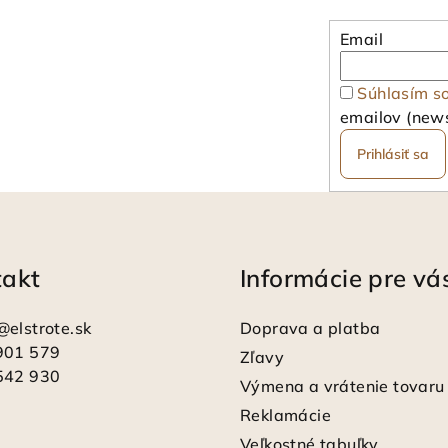
Email
Súhlasím s
emailov (news
Prihlásiť sa
takt
Informácie pre vá
@
elstrote.sk
Doprava a platba
901 579
Zľavy
542 930
Výmena a vrátenie tovaru
Reklamácie
Veľkostné tabuľky