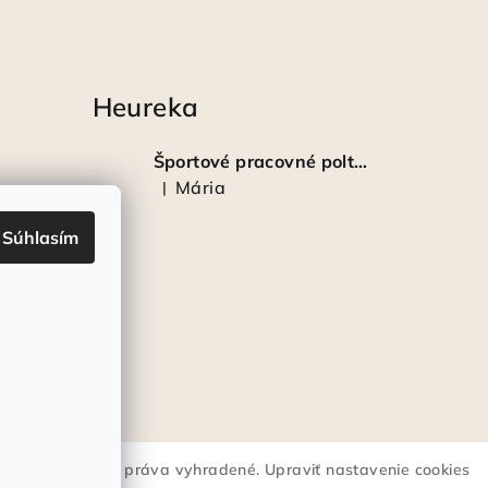
Heureka
Športové pracovné poltopánky PRESTIGE CLASSIC biele
Mária
|
Hodnotenie produktu je 5 z 5 hviezdičiek.
Súhlasím
lstrote®
. Všetky práva vyhradené.
Upraviť nastavenie cookies