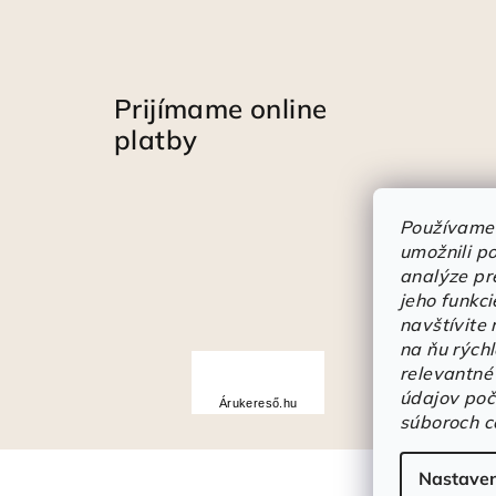
Prijímame online
platby
Používame
umožnili p
analýze pr
jeho funkci
navštívite
na ňu rých
Á
relevantné
r
údajov poč
Árukereső.hu
u
súboroch c
k
Nastaven
e