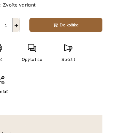
:
Zvoľte variant
+
Do košíka
ač
Opýtať sa
Strážiť
eľať