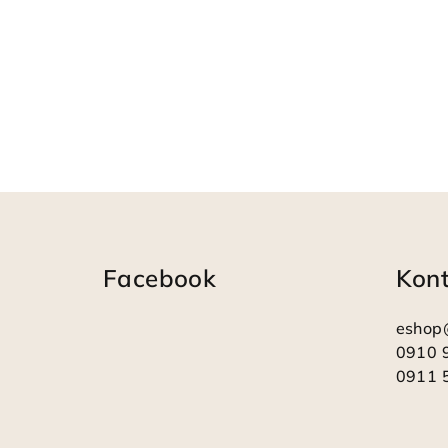
Z
á
Facebook
Kon
p
ä
eshop
t
0910 
0911 
i
e