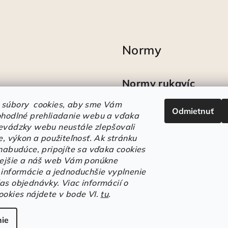
Normy
Normy rukavíc
 súbory cookies, aby sme Vám
Odmietnuť
Ako sa vyznať v
ohodlné prehliadanie webu a vďaka
označeniach obuvi
evádzky webu neustále zlepšovali
e, výkon a použiteľnosť.
Ak stránku
 nabudúce, pripojíte sa vďaka cookies
lejšie a náš web Vám ponúkne
 informácie a jednoduchšie vyplnenie
as objednávky. Viac informácií o
ookies nájdete v bode VI.
tu
.
Copyright 2026
E
ie