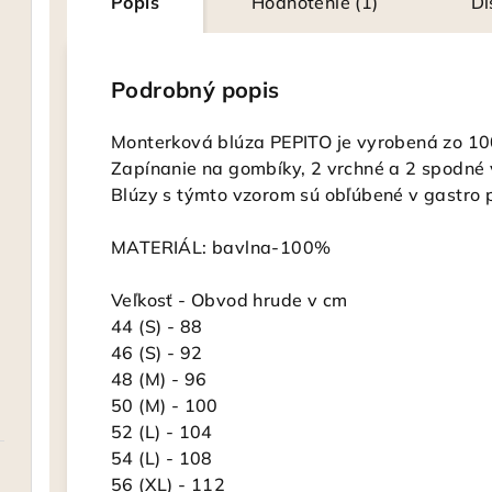
Popis
Hodnotenie (1)
Di
Podrobný popis
Monterková blúza PEPITO je vyrobená zo 10
Zapínanie na gombíky, 2 vrchné a 2 spodné 
Blúzy s týmto vzorom sú obľúbené v gastro p
MATERIÁL: bavlna-100%
Veľkosť - Obvod hrude v cm
44 (S) - 88
46 (S) - 92
48 (M) - 96
50 (M) - 100
52 (L) - 104
54 (L) - 108
56 (XL) - 112