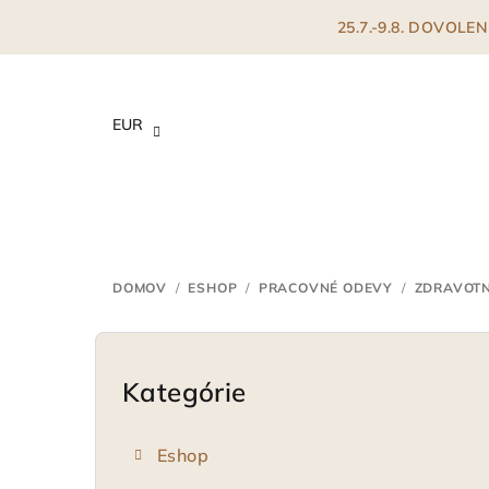
Prejsť
25.7.-9.8. DOVOL
na
obsah
EUR
DOMOV
/
ESHOP
/
PRACOVNÉ ODEVY
/
ZDRAVOTN
B
o
Kategórie
Preskočiť
kategórie
č
Eshop
n