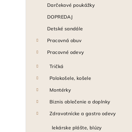
ý
Darčekové poukážky
p
DOPREDAJ
a
Detské sandále
n
Pracovná obuv
e
Pracovné odevy
l
Tričká
Polokošele, košele
Montérky
Biznis oblečenie a doplnky
Zdravotnícke a gastro odevy
lekárske plášte, blúzy