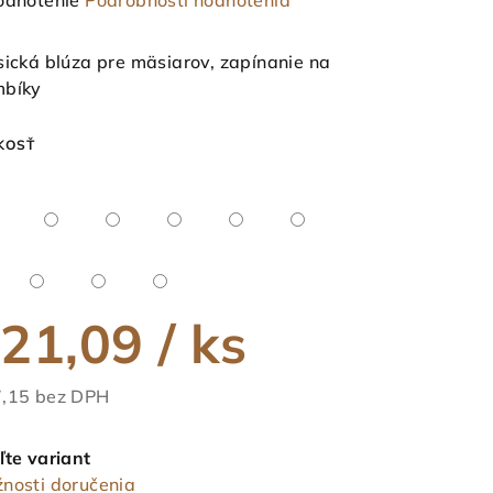
odnotenie
Podrobnosti hodnotenia
notenie
duktu
sická blúza pre mäsiarov, zapínanie na
bíky
KOSŤ
ezdičiek.
21,09
/ ks
,15 bez DPH
notková
a:
ľte variant
nosti doručenia