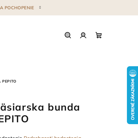
 ZA POCHOPENIE
Hľadať
Prihlásenie
Nákupný
košík
 PEPITO
äsiarska bunda
EPITO
emerné