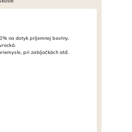
skusia
0% na dotyk príjemnej bavlny.
vrecká.
riemysle, pri zabíjačkách atď.