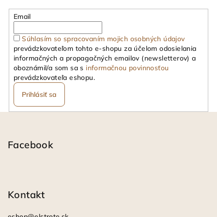
Email
Súhlasím so spracovaním mojich osobných údajov
prevádzkovateľom tohto e-shopu za účelom odosielania
informačných a propagačných emailov (newsletterov) a
oboznámil/a som sa s
informačnou povinnosťou
prevádzkovateľa eshopu.
Prihlásiť sa
Z
á
p
Facebook
ä
t
i
Kontakt
e
eshop
@
elstrote.sk