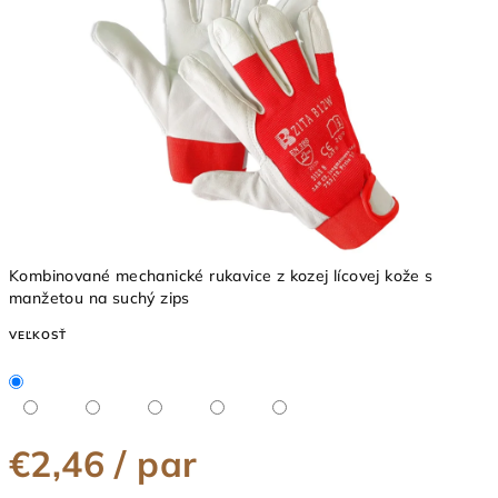
5
hviezdičiek.
Kombinované mechanické rukavice z kozej lícovej kože s
manžetou na suchý zips
VEĽKOSŤ
€2,46
/ par