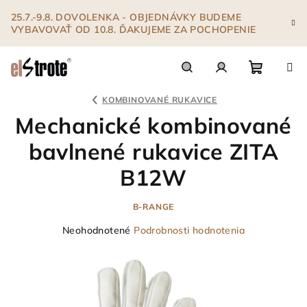
Prejsť
25.7.-9.8. DOVOLENKA - OBJEDNÁVKY BUDEME
na
VYBAVOVAŤ OD 10.8. ĎAKUJEME ZA POCHOPENIE
obsah
Nákupn
Hľadať
Prihlásenie
KOMBINOVANÉ RUKAVICE
Mechanické kombinované
košík
bavlnené rukavice ZITA
B12W
B-RANGE
Priemerné
Neohodnotené
Podrobnosti hodnotenia
hodnotenie
produktu
je
0,0
z