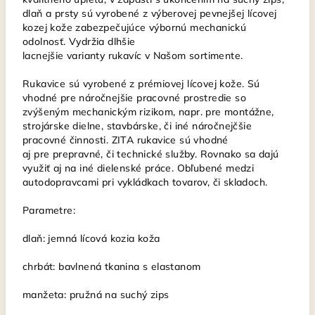
dlaň a prsty sú vyrobené z výberovej pevnejšej lícovej
kozej kože zabezpečujúce výbornú mechanickú
odolnosť. Vydržia dlhšie
lacnejšie varianty rukavíc v Našom sortimente.
Rukavice sú vyrobené z prémiovej lícovej kože. Sú
vhodné pre náročnejšie pracovné prostredie so
zvýšeným mechanickým rizikom, napr. pre montážne,
strojárske dielne, stavbárske, či iné náročnejčšie
pracovné činnosti. ZITA rukavice sú vhodné
aj pre prepravné, či technické služby. Rovnako sa dajú
využiť aj na iné dielenské práce. Obľubené medzi
autodopravcami pri vykládkach tovarov, či skladoch.
Parametre:
dlaň: jemná lícová kozia koža
chrbát: bavlnená tkanina s elastanom
manžeta: pružná na suchý zips