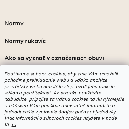
Normy
Normy rukavíc
Ako sa vyznať v označeniach obuvi
Používame súbory cookies, aby sme Vám umožnili
pohodlné prehliadanie webu a vďaka analýze
Heureka
prevádzky webu neustále zlepšovali jeho funkcie,
výkon a použiteľnosť.
Ak stránku navštívite
nabudúce, pripojíte sa vďaka cookies na ňu rýchlejšie
Športové pracovné poltopánky PRESTIGE CLASSIC biele
a náš web Vám ponúkne relevantné informácie a
Mária
|
Hodnotenie produktu je 5 z 5 hviezdičiek.
jednoduchšie vyplnenie údajov počas objednávky.
Á
Viac informácií o súboroch cookies nájdete v bode
VI.
tu
.
r
Árukereső.hu