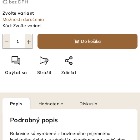
€2 bez DPH
Jednotková
Zvoľte variant
cena:
Možnosti doručenia
Kód:
Zvoľte variant
−
+
Do košíka
Opýtať sa
Strážiť
Zdieľať
Popis
Hodnotenie
Diskusia
Podrobný popis
Rukavice sú vyrobené z bavlneného príjemného
kvalitného úpletu, v zápästí s ukončením na suchý zips,