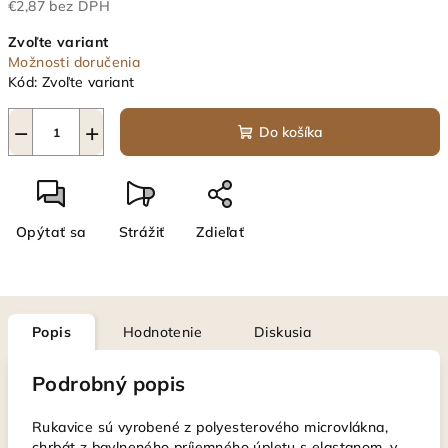
€2,87 bez DPH
Jednotková
Zvoľte variant
cena:
Možnosti doručenia
Kód:
Zvoľte variant
−
+
Do košíka
Opýtať sa
Strážiť
Zdieľať
Popis
Hodnotenie
Diskusia
Podrobný popis
Rukavice sú vyrobené z polyesterového microvlákna,
chrbát z bavlneného príjemného úpletu s elastanom, v