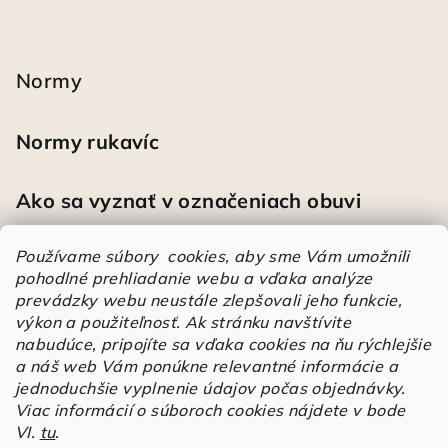
Normy
Normy rukavíc
Ako sa vyznať v označeniach obuvi
Používame súbory cookies, aby sme Vám umožnili
pohodlné prehliadanie webu a vďaka analýze
Heureka
prevádzky webu neustále zlepšovali jeho funkcie,
výkon a použiteľnosť.
Ak stránku navštívite
nabudúce, pripojíte sa vďaka cookies na ňu rýchlejšie
Športové pracovné poltopánky PRESTIGE CLASSIC biele
a náš web Vám ponúkne relevantné informácie a
Mária
|
Hodnotenie produktu je 5 z 5 hviezdičiek.
jednoduchšie vyplnenie údajov počas objednávky.
Á
Viac informácií o súboroch cookies nájdete v bode
VI.
tu
.
r
Árukereső.hu