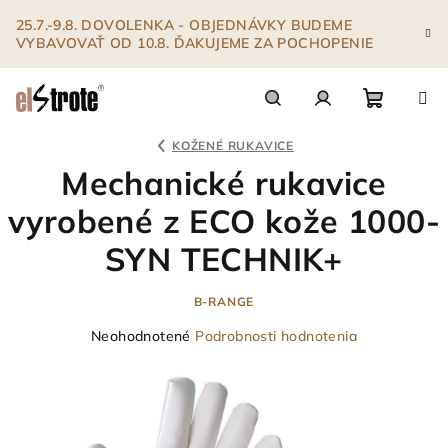
Prejsť
25.7.-9.8. DOVOLENKA - OBJEDNÁVKY BUDEME
na
VYBAVOVAŤ OD 10.8. ĎAKUJEME ZA POCHOPENIE
obsah
Nákupn
Hľadať
Prihlásenie
KOŽENÉ RUKAVICE
Mechanické rukavice
košík
vyrobené z ECO kože 1000-
SYN TECHNIK+
B-RANGE
Priemerné
Neohodnotené
Podrobnosti hodnotenia
hodnotenie
produktu
je
0,0
z