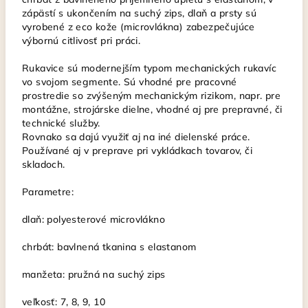
zápästí s ukončením na suchý zips, dlaň a prsty sú
vyrobené z eco kože (microvlákna) zabezpečujúce
výbornú citlivosť pri práci.
Rukavice sú modernejším typom mechanických rukavíc
vo svojom segmente. Sú vhodné pre pracovné
prostredie so zvýšeným mechanickým rizikom, napr. pre
montážne, strojárske dielne, vhodné aj pre prepravné, či
technické služby.
Rovnako sa dajú využiť aj na iné dielenské práce.
Používané aj v preprave pri vykládkach tovarov, či
skladoch.
Parametre:
dlaň: polyesterové microvlákno
chrbát: bavlnená tkanina s elastanom
manžeta: pružná na suchý zips
veľkosť: 7, 8, 9, 10