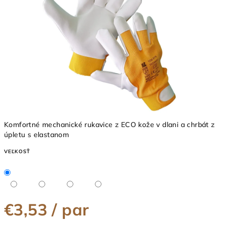
5
hviezdičiek.
Komfortné mechanické rukavice z ECO kože v dlani a chrbát z
úpletu s elastanom
VEĽKOSŤ
€3,53
/ par