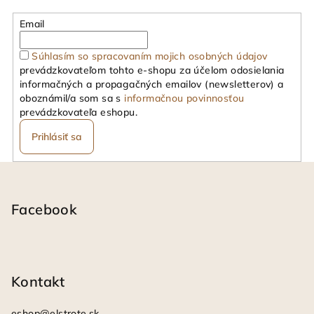
Email
Súhlasím so spracovaním mojich osobných údajov
prevádzkovateľom tohto e-shopu za účelom odosielania
informačných a propagačných emailov (newsletterov) a
oboznámil/a som sa s
informačnou povinnosťou
prevádzkovateľa eshopu.
Prihlásiť sa
Z
á
p
Facebook
ä
t
i
Kontakt
e
eshop
@
elstrote.sk