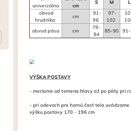
S
M
L
univerzálna
cm
obvod
91-
97-
10
cm
hrudníka
96
102
1
79-
obvod pása
cm
85-90
91-
84
VÝŠKA POSTAVY
-
meriame od temena hlavy až po päty pri r
- pri odevoch pre hornú časť tela uvádzame
výšku postavy 170 - 196 cm