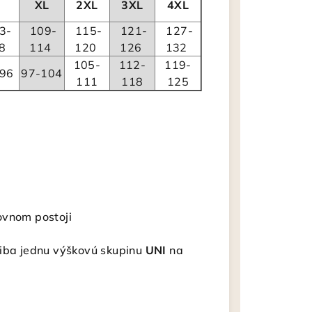
XL
2XL
3XL
4XL
3-
109-
115-
121-
127-
08
114
120
126
132
105-
112-
119-
96
97-104
111
118
125
ovnom postoji
 iba jednu výškovú skupinu
UNI
na