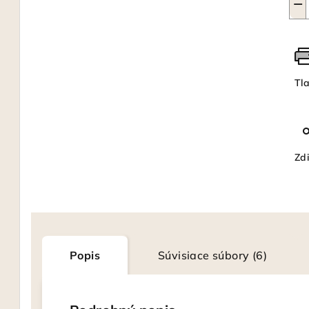
−
Tl
Zdi
Popis
Súvisiace súbory (6)