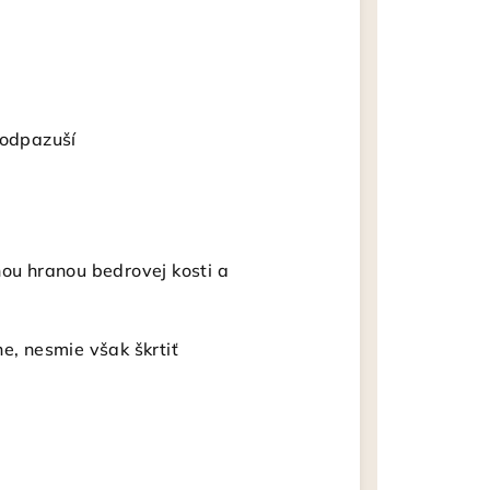
podpazuší
nou hranou bedrovej kosti a
e, nesmie však škrtiť