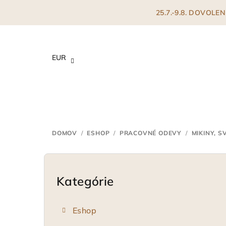
Prejsť
25.7.-9.8. DOVOL
na
obsah
EUR
DOMOV
/
ESHOP
/
PRACOVNÉ ODEVY
/
MIKINY, S
B
o
Kategórie
Preskočiť
kategórie
č
Eshop
n