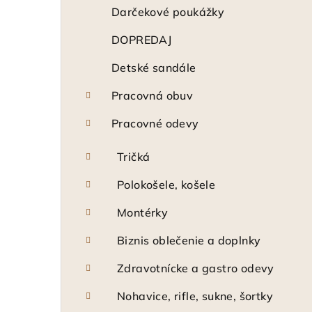
ý
Darčekové poukážky
p
DOPREDAJ
a
Detské sandále
n
Pracovná obuv
e
Pracovné odevy
l
Tričká
Polokošele, košele
Montérky
Biznis oblečenie a doplnky
Zdravotnícke a gastro odevy
Nohavice, rifle, sukne, šortky