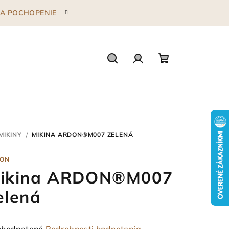
 ZA POCHOPENIE
Hľadať
Prihlásenie
Nákupný
košík
MIKINY
/
MIKINA ARDON®M007 ZELENÁ
ON
ikina ARDON®M007
elená
emerné