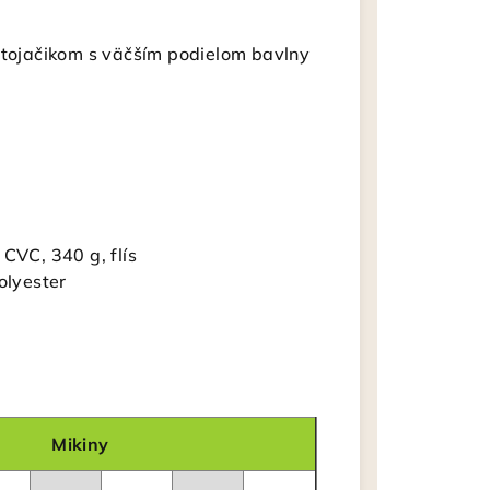
 stojačikom s väčším podielom bavlny
CVC, 340 g, flís
olyester
Mikiny