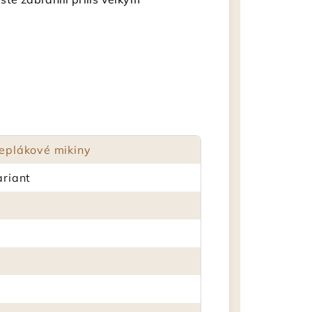
eplákové mikiny
ariant