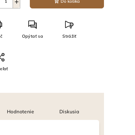
+
Do košíka
ač
Opýtať sa
Strážiť
eľať
Hodnotenie
Diskusia