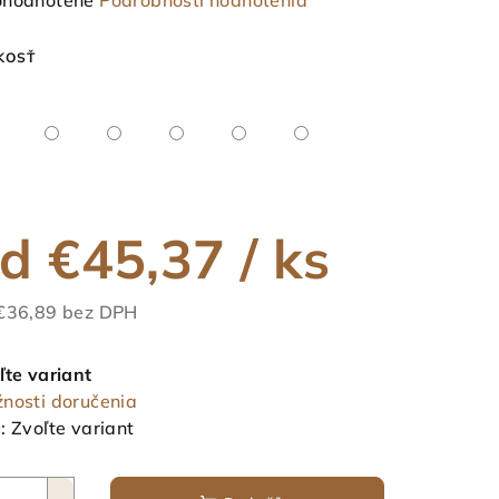
hodnotené
Podrobnosti hodnotenia
notenie
duktu
KOSŤ
ezdičiek.
od
€45,37
/ ks
€36,89
bez DPH
notková
a:
ľte variant
nosti doručenia
:
Zvoľte variant