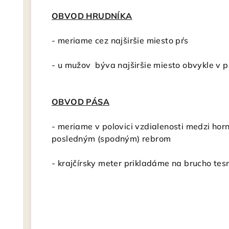
OBVOD HRUDNÍKA
- meriame cez najširšie miesto pŕs
- u mužov býva najširšie miesto obvykle v 
OBVOD PÁSA
- meriame v polovici vzdialenosti medzi hor
posledným (spodným) rebrom
- krajčírsky meter
prikladáme na brucho tesn