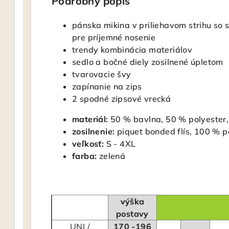
Podrobný popis
pánska mikina v priliehavom strihu so
pre príjemné nosenie
trendy kombinácia materiálov
sedlo a bočné diely zosilnené úpletom
tvarovacie švy
zapínanie na zips
2 spodné zipsové vrecká
materiál:
50 % bavlna, 50 % polyester, 
zosilnenie:
piquet bonded flís, 100 % p
veľkosť:
S - 4XL
farba:
zelená
výška
postavy
UNI /
170 -196