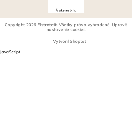
Á
r
Árukereső.hu
u
k
Copyright 2026
Elstrote®
. Všetky práva vyhradené.
Upraviť
e
nastavenie cookies
r
e
Vytvoril Shoptet
s
JavaScript
ő