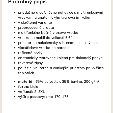
Podrobný popis
priedušné a odľahčené nohavice s multifunkčnými
vreckami a anatomickým tvarovaním kolien
v skrátenej variante
prepracovaná silueta
multifunkčné bočné vrecové vrecko
vrecko na mobil do veľkosti 5,6“
priestor na nákolenníky s istením na suchý zips
viacúčelové vrecko na náradie
reflexné prvky
anatomicky tvarované kolená pre dokonalý pohyb
reverzné zipsy
použitie: vnútorné a vonkajšie priestory pri vyšších
teplotách
materiál:
65% polyester, 35% bavlna, 200 g/m²
farba:
biela
veľkosti:
S-3XL
výška postavy(cm):
170-175