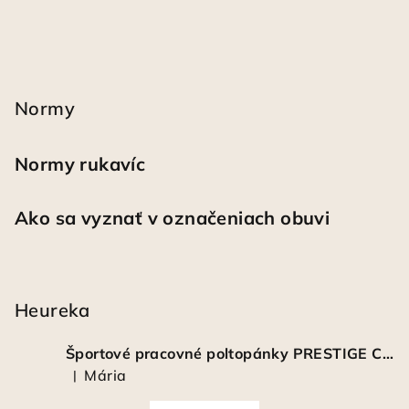
Normy
Normy rukavíc
Ako sa vyznať v označeniach obuvi
Heureka
Športové pracovné poltopánky PRESTIGE CLASSIC biele
Mária
|
Hodnotenie produktu je 5 z 5 hviezdičiek.