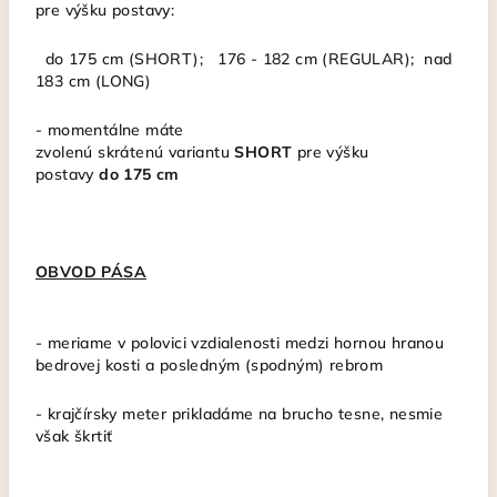
pre výšku postavy:
do 175 cm (SHORT); 176 - 182 cm (REGULAR); nad
183 cm (LONG)
-
momentálne máte
zvolenú
skrátenú
variantu
SHORT
pre výšku
postavy
do
175 cm
OBVOD PÁSA
- meriame v polovici vzdialenosti medzi hornou hranou
bedrovej kosti a posledným (spodným) rebrom
- krajčírsky meter
prikladáme na brucho tesne, nesmie
však škrtiť