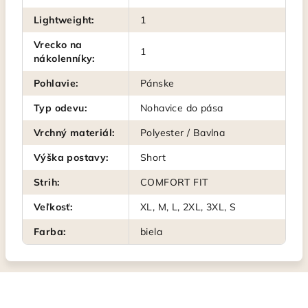
Lightweight
:
1
Vrecko na
1
nákolenníky
:
Pohlavie
:
Pánske
Typ odevu
:
Nohavice do pása
Vrchný materiál
:
Polyester / Bavlna
Výška postavy
:
Short
Strih
:
COMFORT FIT
Veľkosť
:
XL, M, L, 2XL, 3XL, S
Farba
:
biela