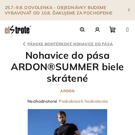
Prejsť
25.7.-9.8. DOVOLENKA - OBJEDNÁVKY BUDEME
na
VYBAVOVAŤ OD 10.8. ĎAKUJEME ZA POCHOPENIE
obsah
Nákupn
Hľadať
Prihlásenie
PÁNSKE MONTÉRKOVÉ NOHAVICE DO PÁSA
Nohavice do pása
košík
ARDON®SUMMER biele
skrátené
ARDON
Priemerné
Neohodnotené
Podrobnosti hodnotenia
hodnotenie
produktu
je
0,0
z