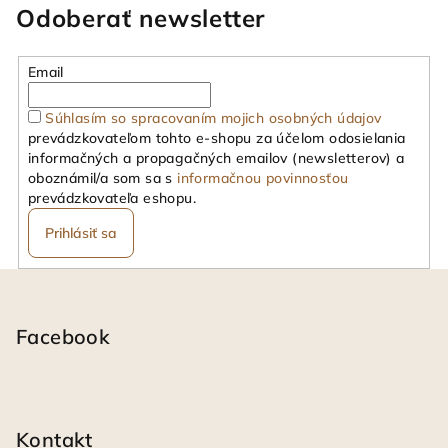
Odoberať newsletter
Email
Súhlasím so spracovaním mojich osobných údajov
prevádzkovateľom tohto e-shopu za účelom odosielania
informačných a propagačných emailov (newsletterov) a
oboznámil/a som sa s
informačnou povinnosťou
prevádzkovateľa eshopu.
Prihlásiť sa
Z
á
p
Facebook
ä
t
i
Kontakt