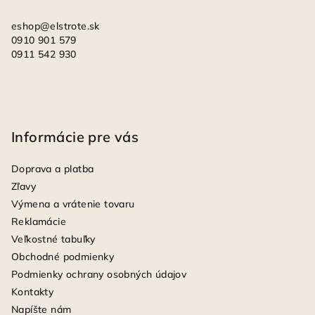
e
eshop
@
elstrote.sk
0910 901 579
0911 542 930
Informácie pre vás
Doprava a platba
Zľavy
Výmena a vrátenie tovaru
Reklamácie
Veľkostné tabuľky
Obchodné podmienky
Podmienky ochrany osobných údajov
Kontakty
Napíšte nám