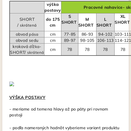
výška
Pracovné nohavice- sk
postavy
S
XL
SHORT
do 175
M
L
SHORT
SHOR
/
cm
SHORT
SHORT
skrátená
obvod
cm
77-85
86-93
94-102
103-11
pása
obvod sedu
cm
89-97
98-105
106-113
114-12
kroková
-
dĺžka
cm
78
78
78
78
SHORT/
skrátená
VÝŠKA POSTAVY
- meriame od temena hlavy až po päty pri rovnom
postoji
-
podľa nameraných hodnôt vyberieme variant produktu