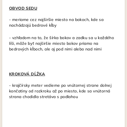
OBVOD SEDU
-
meriame cez najširšie miesto na bokoch, kde sa
nachádzajú bedrové kĺby
- vzhľadom na to, že šírka bokov a zadku sa u každého
líši, môže byť najširšie miesto bokov priamo na
bedrových kĺboch, ale aj pod nimi alebo nad nimi
KROKOVÁ DĹŽKA
-
krajčírsky meter vedieme po vnútornej strane dolnej
končatiny od rozkroku až po miesto, kde sa vnútorná
strana chodidla stretáva s podlahou