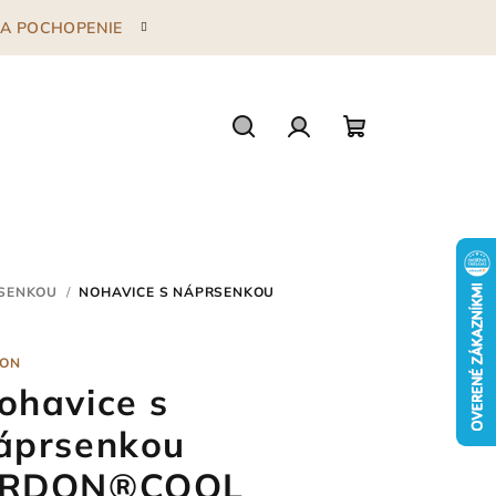
 ZA POCHOPENIE
Hľadať
Prihlásenie
Nákupný
košík
RSENKOU
/
NOHAVICE S NÁPRSENKOU
ON
ohavice s
áprsenkou
RDON®COOL