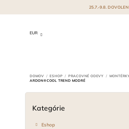
Prejsť
25.7.-9.8. DOVOL
na
obsah
EUR
DOMOV
/
ESHOP
/
PRACOVNÉ ODEVY
/
MONTÉRK
ARDON®COOL TREND MODRÉ
B
o
Kategórie
Preskočiť
kategórie
č
Eshop