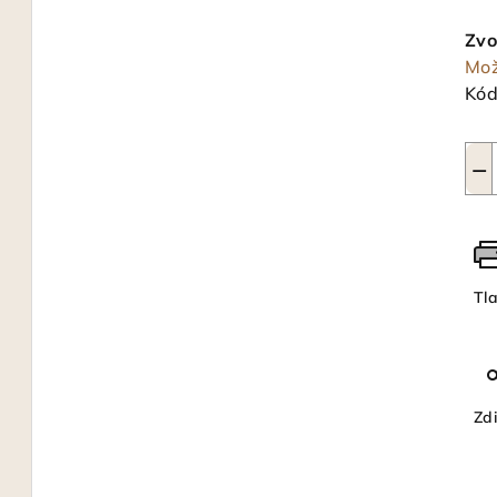
Jed
cen
Zvo
Mož
Kód
−
Tl
Zdi