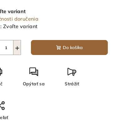
notková
a:
ľte variant
nosti doručenia
:
Zvoľte variant
+
Do košíka
ač
Opýtať sa
Strážiť
eľať