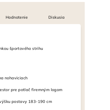
Hodnotenie
Diskusia
nkou športového strihu
na nohaviciach
iestor pre potlač firemným logom
na výšku postavy 183-190 cm