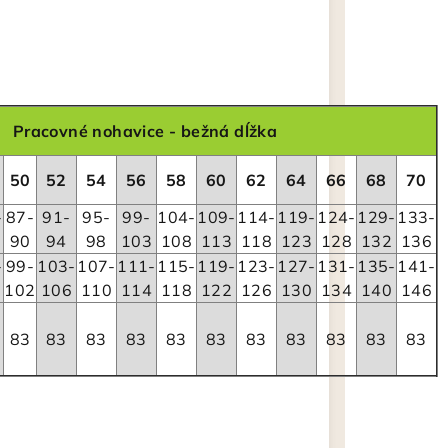
Pracovné nohavice - bežná dĺžka
50
52
54
56
58
60
62
64
66
68
70
-
87-
91-
95-
99-
104-
109-
114-
119-
124-
129-
133-
90
94
98
103
108
113
118
123
128
132
136
-
99-
103-
107-
111-
115-
119-
123-
127-
131-
135-
141-
102
106
110
114
118
122
126
130
134
140
146
83
83
83
83
83
83
83
83
83
83
83