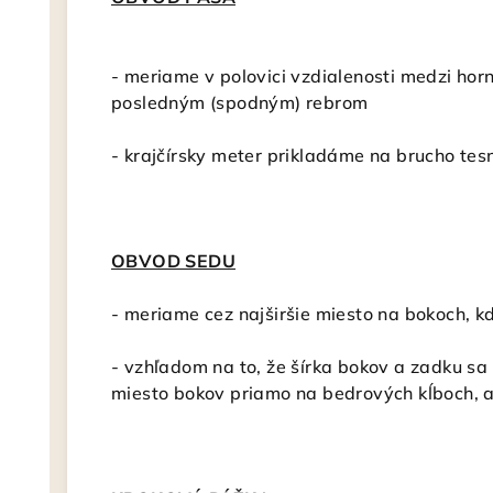
- meriame v polovici vzdialenosti medzi hor
posledným (spodným) rebrom
- krajčírsky meter
prikladáme na brucho tesn
OBVOD SEDU
-
meriame cez najširšie miesto na bokoch, k
- vzhľadom na to, že šírka bokov a zadku sa 
miesto bokov priamo na bedrových kĺboch, a