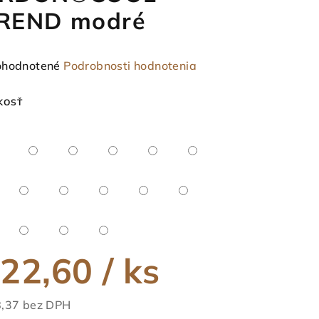
REND modré
emerné
hodnotené
Podrobnosti hodnotenia
notenie
duktu
KOSŤ
ezdičiek.
22,60
/ ks
,37 bez DPH