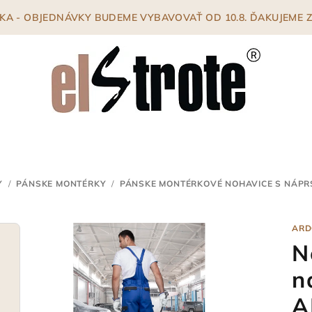
ENKA - OBJEDNÁVKY BUDEME VYBAVOVAŤ OD 10.8. ĎAKUJEME
Y
/
PÁNSKE MONTÉRKY
/
PÁNSKE MONTÉRKOVÉ NOHAVICE S NÁP
ARD
N
n
A