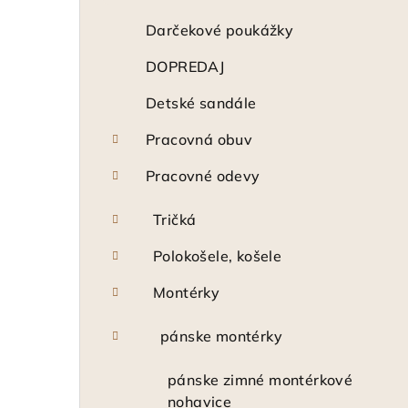
n
ý
Darčekové poukážky
p
DOPREDAJ
a
Detské sandále
n
Pracovná obuv
e
Pracovné odevy
l
Tričká
Polokošele, košele
Montérky
pánske montérky
pánske zimné montérkové
nohavice