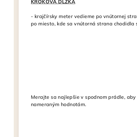
KROKOVÁ DĹŽKA
-
krajčírsky meter vedieme po vnútornej stra
po miesto, kde sa vnútorná strana chodidla
Merajte sa najlepšie v spodnom prádle, aby s
nameraným hodnotám.