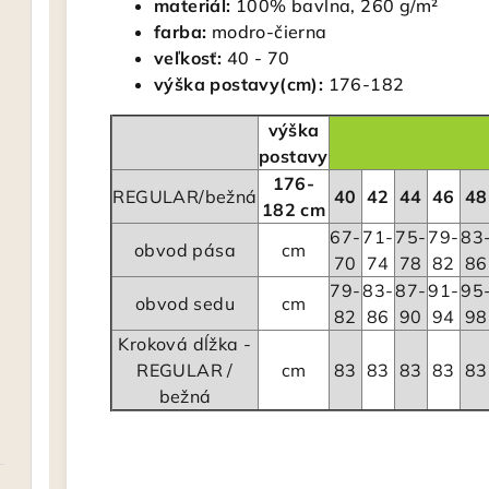
materiál:
100% bavlna, 260 g/m²
farba:
modro-čierna
veľkosť:
40 - 70
výška postavy(cm):
176-182
výška
postavy
176-
REGULAR/bežná
40
42
44
46
48
182 cm
67-
71-
75-
79-
83
obvod pása
cm
70
74
78
82
86
79-
83-
87-
91-
95
obvod sedu
cm
82
86
90
94
98
Kroková dĺžka -
REGULAR /
cm
83
83
83
83
83
bežná