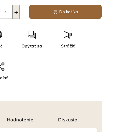
+
Do košíka
ač
Opýtať sa
Strážiť
eľať
Hodnotenie
Diskusia