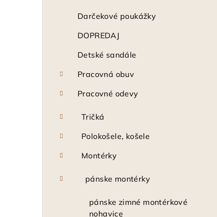
n
ý
Darčekové poukážky
p
DOPREDAJ
a
Detské sandále
n
Pracovná obuv
e
Pracovné odevy
l
Tričká
Polokošele, košele
Montérky
pánske montérky
pánske zimné montérkové
nohavice