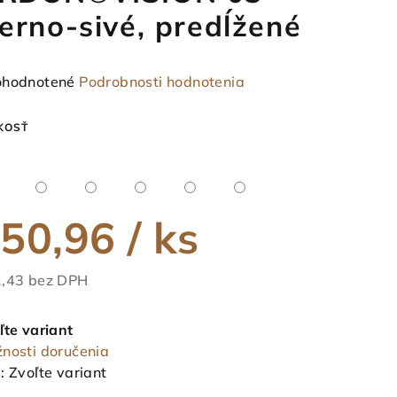
ierno-sivé, predĺžené
emerné
hodnotené
Podrobnosti hodnotenia
notenie
duktu
KOSŤ
50,96
/ ks
ezdičiek.
,43 bez DPH
notková
a:
ľte variant
nosti doručenia
:
Zvoľte variant