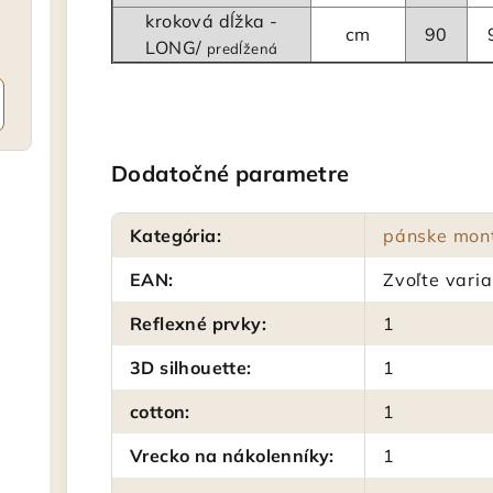
kroková dĺžka -
cm
90
LONG/
predĺžená
Dodatočné parametre
Kategória
:
pánske mont
EAN
:
Zvoľte varia
Reflexné prvky
:
1
3D silhouette
:
1
cotton
:
1
Vrecko na nákolenníky
:
1