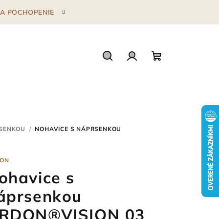
 ZA POCHOPENIE
Hľadať
Prihlásenie
Nákupný
košík
RSENKOU
/
NOHAVICE S NÁPRSENKOU
ON
ohavice s
áprsenkou
RDON®VISION 03