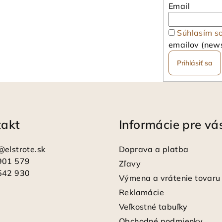
Email
Súhlasím s
emailov (news
Prihlásiť sa
takt
Informácie pre vá
@
elstrote.sk
Doprava a platba
901 579
Zľavy
542 930
Výmena a vrátenie tovaru
Reklamácie
Veľkostné tabuľky
Obchodné podmienky