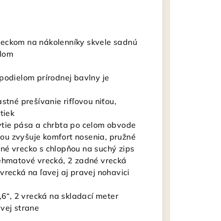
reckom na nákolenníky skvele sadnú
ilom
podielom prírodnej bavlny je
stné prešívanie rifľovou niťou,
tiek
ytie pása a chrbta po celom obvode
ou zvyšuje komfort nosenia, pružné
né vrecko s chlopňou na suchý zips
iehmatové vrecká, 2 zadné vrecká
vrecká na ľavej aj pravej nohavici
,6“, 2 vrecká na skladací meter
vej strane