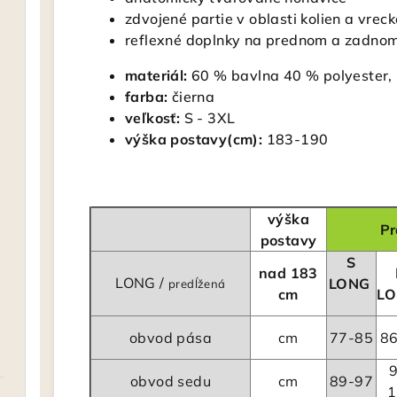
zdvojené partie v oblasti kolien a vrec
reflexné doplnky na prednom a zadnom d
materiál:
60 % bavlna 40 % polyester,
farba:
čierna
veľkosť:
S - 3XL
výška postavy(cm):
183-190
výška
Pr
postavy
S
nad 183
LONG /
LONG
predĺžená
cm
L
obvod pása
cm
77-85
8
obvod sedu
cm
89-97
1