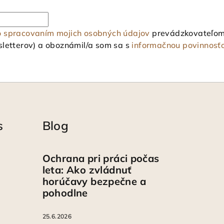
o spracovaním mojich osobných údajov
prevádzkovateľom 
letterov) a oboznámil/a som sa s
informačnou povinnosť
s
Blog
Ochrana pri práci počas
leta: Ako zvládnuť
horúčavy bezpečne a
pohodlne
25.6.2026