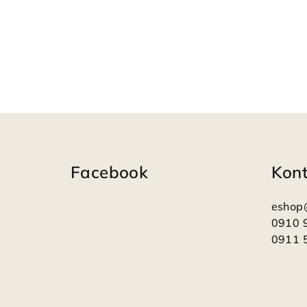
Z
á
Facebook
Kon
p
ä
eshop
t
0910 
0911 
i
e