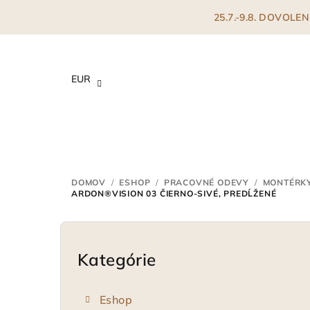
Prejsť
25.7.-9.8. DOVOL
na
obsah
EUR
DOMOV
/
ESHOP
/
PRACOVNÉ ODEVY
/
MONTÉRK
ARDON®VISION 03 ČIERNO-SIVÉ, PREDĹŽENÉ
B
o
Kategórie
Preskočiť
kategórie
č
Eshop