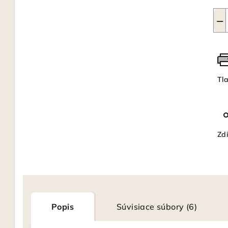
−
Tl
Zdi
Popis
Súvisiace súbory (6)