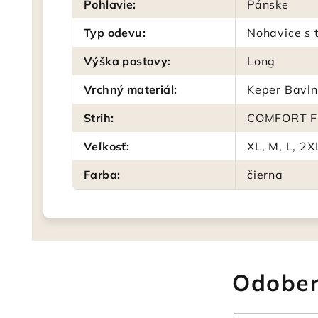
Pohlavie
:
Pánske
Typ odevu
:
Nohavice s 
Výška postavy
:
Long
Vrchný materiál
:
Keper Bavln
Strih
:
COMFORT F
Veľkosť
:
XL, M, L, 2X
Farba
:
čierna
Odober