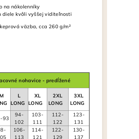
ko na nákolenníky
iele kvôli vyššej viditeľnosti
 keprová väzba, cca 260 g/m²
acovné nohavice - predĺžené
M
L
XL
2XL
3XL
ONG
LONG
LONG
LONG
LONG
94-
103-
112-
123-
6-93
102
111
122
131
98-
106-
114-
122-
130-
05
113
121
129
137