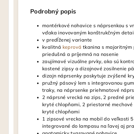
Podrobný popis
montérkové nohavice s náprsenkou s v
vďaka inovovaným konštrukčným deta
v predĺženej variante
kvalitná
keprová
tkanina s majoritným 
priedušná a príjemná na nosenie
zaujímavé vizuálne prvky, ako sú kontra
kostené zipsy a dizajnové zosilnenie pä
dizajn náprsenky poskytuje zvýšené kr
pružný pásový lem s integrovanou gum
traky, na náprsenke priehmatové náprs
2 náprsné vrecká na zips, 2 predné pr
kryté chlopňami, 2 priestorné mechové 
kryté chlopňami
1 zipsové vrecko na mobil do veľkosti 5
integrované do lampasu na ľavej aj pra
anatomicky tvarované nohavice