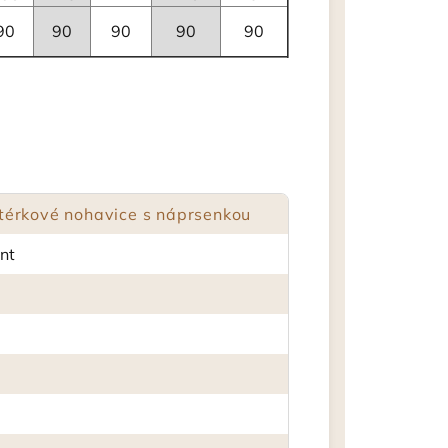
90
90
90
90
90
érkové nohavice s náprsenkou
nt