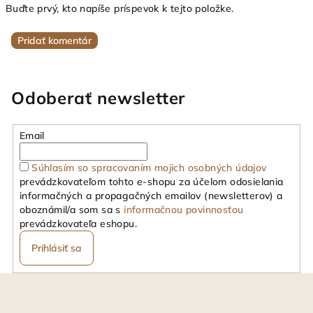
Buďte prvý, kto napíše príspevok k tejto položke.
Pridať komentár
Odoberať newsletter
Email
Súhlasím so spracovaním mojich osobných údajov
prevádzkovateľom tohto e-shopu za účelom odosielania
informačných a propagačných emailov (newsletterov) a
oboznámil/a som sa s
informačnou povinnosťou
prevádzkovateľa eshopu.
Prihlásiť sa
Z
á