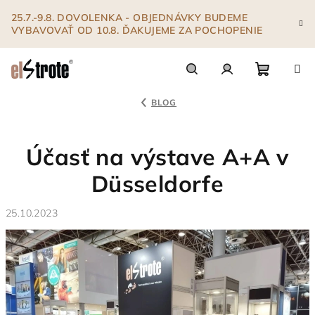
Prejsť
25.7.-9.8. DOVOLENKA - OBJEDNÁVKY BUDEME
na
VYBAVOVAŤ OD 10.8. ĎAKUJEME ZA POCHOPENIE
obsah
Nákupn
Hľadať
Prihlásenie
BLOG
košík
Účasť na výstave A+A v
Düsseldorfe
25.10.2023