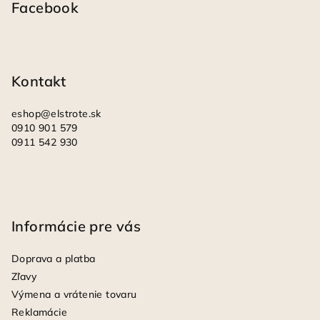
p
Facebook
ä
t
i
Kontakt
e
eshop
@
elstrote.sk
0910 901 579
0911 542 930
Informácie pre vás
Doprava a platba
Zľavy
Výmena a vrátenie tovaru
Reklamácie