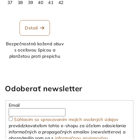
37
38
39
40
41
42
43
44
45
46
47
48
Detail
Bezpečnostná kožená obuv
s oceľovou špicou a
planžetou proti prepichu
Odoberať newsletter
Email
Súhlasím so spracovaním mojich osobných údajov
prevádzkovateľom tohto e-shopu za účelom odosielania
informačných a propagačných emailov (newsletterov) a
oboznámil/a som sa s
informačnou povinnosťou