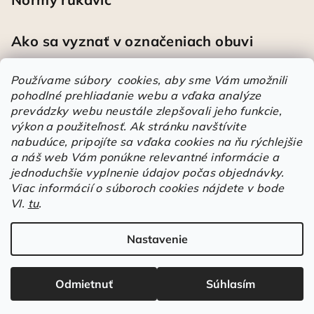
Ako sa vyznať v označeniach obuvi
Používame súbory cookies, aby sme Vám umožnili
pohodlné prehliadanie webu a vďaka analýze
Heureka
prevádzky webu neustále zlepšovali jeho funkcie,
výkon a použiteľnosť.
Ak stránku navštívite
nabudúce, pripojíte sa vďaka cookies na ňu rýchlejšie
Športové pracovné poltopánky PRESTIGE CLASSIC biele
a náš web Vám ponúkne relevantné informácie a
Mária
|
Hodnotenie produktu je 5 z 5 hviezdičiek.
jednoduchšie vyplnenie údajov počas objednávky.
Á
Viac informácií o súboroch cookies nájdete v bode
r
VI.
tu
.
Árukereső.hu
u
k
Nastavenie
Copyright 2026
Elstrote®
. Všetky práva vyhradené.
Upraviť
e
nastavenie cookies
r
e
Odmietnuť
Súhlasím
Vytvoril Shoptet
s
JavaScript