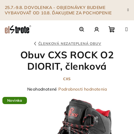
Prejsť
25.7.-9.8. DOVOLENKA - OBJEDNÁVKY BUDEME
na
VYBAVOVAŤ OD 10.8. ĎAKUJEME ZA POCHOPENIE
obsah
Nákupn
Hľadať
Prihlásenie
ČLENKOVÁ NEZATEPLENÁ OBUV
Obuv CXS ROCK O2
košík
DIORIT, členková
CXS
Priemerné
Neohodnotené
Podrobnosti hodnotenia
hodnotenie
Novinka
produktu
je
0,0
z
5
hviezdičiek.