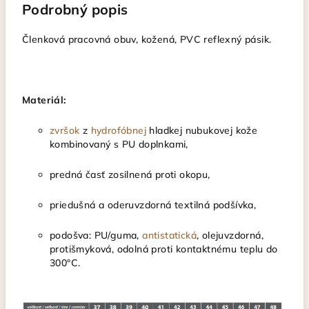
Podrobný popis
Členková pracovná obuv, kožená, PVC reflexný pásik.
Materiál:
zvršok
z
hydrofóbnej
hladkej nubukovej kože
kombinovaný s PU doplnkami,
predná časť zosilnená proti okopu,
priedušná a oderuvzdorná textilná podšívka,
podošva: PU/guma,
antistatická
, olejuvzdorná,
protišmyková, odolná proti kontaktnému teplu do
300°C.