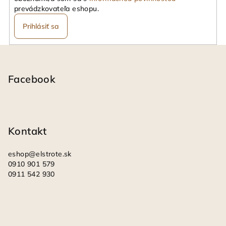
prevádzkovateľa eshopu.
Prihlásiť sa
Z
á
p
Facebook
ä
t
i
Kontakt
e
eshop
@
elstrote.sk
0910 901 579
0911 542 930