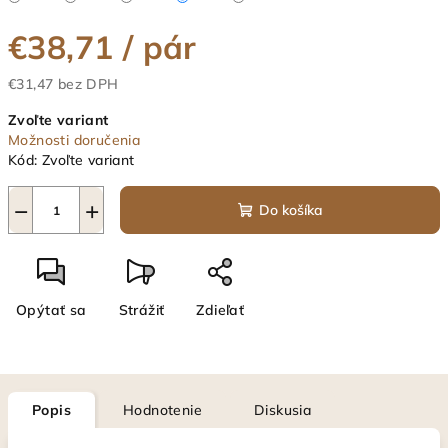
€38,71
/ pár
€31,47 bez DPH
Jednotková
Zvoľte variant
cena:
Možnosti doručenia
Kód:
Zvoľte variant
−
+
Do košíka
Opýtať sa
Strážiť
Zdieľať
Popis
Hodnotenie
Diskusia