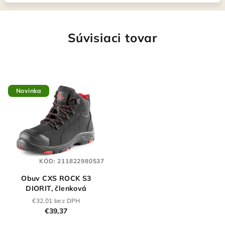
Súvisiaci tovar
Novinka
KÓD:
211822980537
Obuv CXS ROCK S3
DIORIT, členková
€32,01 bez DPH
€39,37