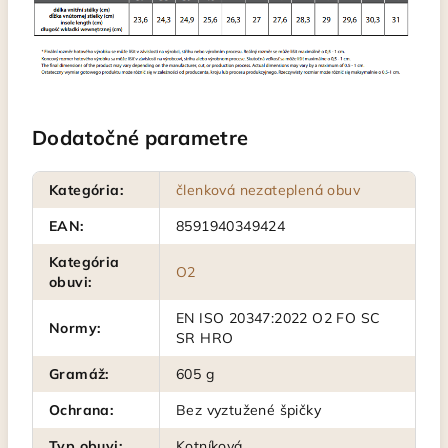
Dodatočné parametre
Kategória
:
členková nezateplená obuv
EAN
:
8591940349424
Kategória
O2
obuvi
:
EN ISO 20347:2022 O2 FO SC
Normy
:
SR HRO
Gramáž
:
605 g
Ochrana
:
Bez vyztužené špičky
Typ obuvi
:
Kotníková