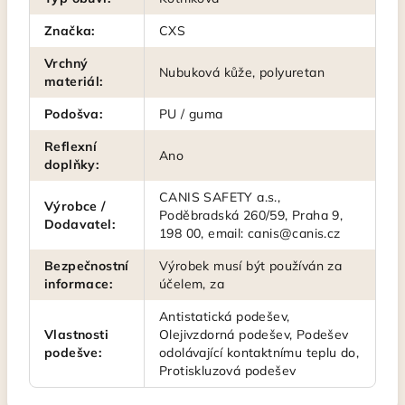
Značka
:
CXS
Vrchný
Nubuková kůže, polyuretan
materiál
:
Podošva
:
PU / guma
Reflexní
Ano
doplňky
:
CANIS SAFETY a.s.,
Výrobce /
Poděbradská 260/59, Praha 9,
Dodavatel
:
198 00, email: canis@canis.cz
Bezpečnostní
Výrobek musí být používán za
informace
:
účelem, za
Antistatická podešev,
Vlastnosti
Olejivzdorná podešev, Podešev
podešve
:
odolávající kontaktnímu teplu do,
Protiskluzová podešev