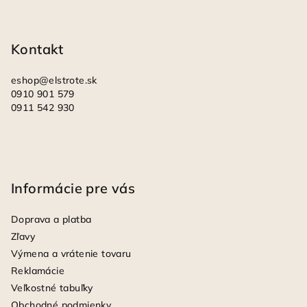
t
i
Kontakt
e
eshop
@
elstrote.sk
0910 901 579
0911 542 930
Informácie pre vás
Doprava a platba
Zľavy
Výmena a vrátenie tovaru
Reklamácie
Veľkostné tabuľky
Obchodné podmienky