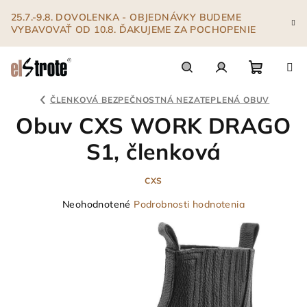
Prejsť
25.7.-9.8. DOVOLENKA - OBJEDNÁVKY BUDEME
na
VYBAVOVAŤ OD 10.8. ĎAKUJEME ZA POCHOPENIE
obsah
Nákupn
Hľadať
Prihlásenie
ČLENKOVÁ BEZPEČNOSTNÁ NEZATEPLENÁ OBUV
Obuv CXS WORK DRAGO
košík
S1, členková
CXS
Priemerné
Neohodnotené
Podrobnosti hodnotenia
hodnotenie
produktu
je
0,0
z
5
hviezdičiek.