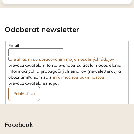
Odoberať newsletter
Email
Súhlasím so spracovaním mojich osobných údajov
prevádzkovateľom tohto e-shopu za účelom odosielania
informačných a propagačných emailov (newsletterov) a
oboznámil/a som sa s
informačnou povinnosťou
prevádzkovateľa eshopu.
Prihlásiť sa
Z
á
p
Facebook
ä