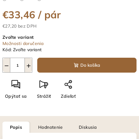
€33,46
/ pár
€27,20 bez DPH
Jednotková
Zvoľte variant
cena:
Možnosti doručenia
Kód:
Zvoľte variant
−
+
Do košíka
Opýtať sa
Strážiť
Zdieľať
Popis
Hodnotenie
Diskusia