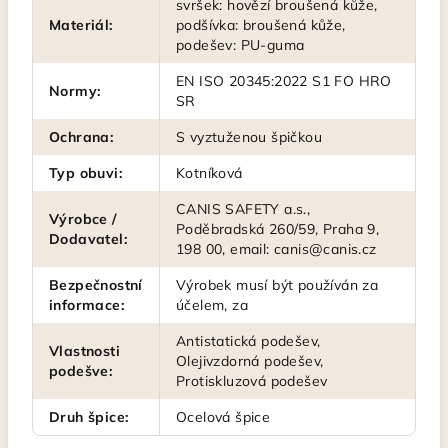
svršek: hovězí broušená kůže,
Materiál
:
podšívka: broušená kůže,
podešev: PU-guma
EN ISO 20345:2022 S1 FO HRO
Normy
:
SR
Ochrana
:
S vyztuženou špičkou
Typ obuvi
:
Kotníková
CANIS SAFETY a.s.,
Výrobce /
Poděbradská 260/59, Praha 9,
Dodavatel
:
198 00, email: canis@canis.cz
Bezpečnostní
Výrobek musí být používán za
informace
:
účelem, za
Antistatická podešev,
Vlastnosti
Olejivzdorná podešev,
podešve
:
Protiskluzová podešev
Druh špice
:
Ocelová špice