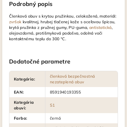
Podrobný popis
Členková obuv s krytou pružinkou, celokožená, materiál:
zvršok
kvalitnej, hrubej tlačenej kože s oceľovou špicou,
krytá pružinka z pružnej gumy, PU-guma,
antistatická
,
olejovzdorná, protišmyková podošva, odolná voči
kontaktnému teplu do 300 °C.
Dodatočné parametre
členková bezpečnostná
Kategória
:
nezateplená obuv
EAN
:
8591940193355
Kategória
S1
obuvi
:
Farba
:
černá