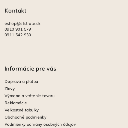
i
Kontakt
e
eshop
@
elstrote.sk
0910 901 579
0911 542 930
Informácie pre vás
Doprava a platba
Zľavy
Výmena a vrátenie tovaru
Reklamácie
Veľkostné tabuľky
Obchodné podmienky
Podmienky ochrany osobných údajov