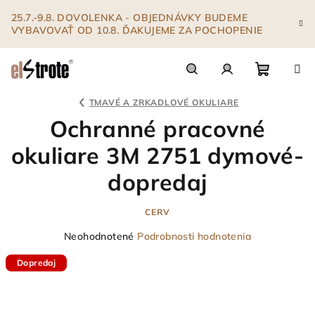
Prejsť
25.7.-9.8. DOVOLENKA - OBJEDNÁVKY BUDEME
na
VYBAVOVAŤ OD 10.8. ĎAKUJEME ZA POCHOPENIE
obsah
Nákupn
Hľadať
Prihlásenie
TMAVÉ A ZRKADLOVÉ OKULIARE
Ochranné pracovné
košík
okuliare 3M 2751 dymové-
dopredaj
CERV
Priemerné
Neohodnotené
Podrobnosti hodnotenia
hodnotenie
Dopredaj
produktu
je
0,0
z