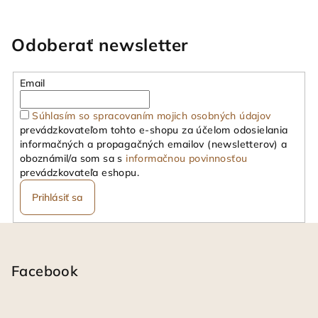
Odoberať newsletter
Email
Súhlasím so spracovaním mojich osobných údajov
prevádzkovateľom tohto e-shopu za účelom odosielania
informačných a propagačných emailov (newsletterov) a
oboznámil/a som sa s
informačnou povinnosťou
prevádzkovateľa eshopu.
Prihlásiť sa
Z
á
p
Facebook
ä
t