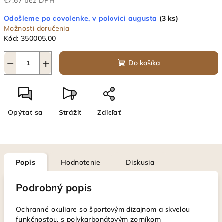
€7,67 bez DPH
Jednotková
Odošleme po dovolenke, v polovici augusta
(3 ks)
cena:
Možnosti doručenia
Kód:
350005.00
−
+
Do košíka
Opýtať sa
Strážiť
Zdieľať
Popis
Hodnotenie
Diskusia
Podrobný popis
Ochranné okuliare so športovým dizajnom a skvelou
funkčnosťou, s polykarbonátovým zorníkom