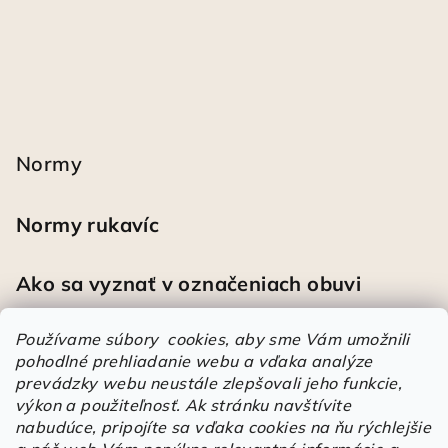
Normy
Normy rukavíc
Ako sa vyznať v označeniach obuvi
Používame súbory cookies, aby sme Vám umožnili
pohodlné prehliadanie webu a vďaka analýze
Heureka
prevádzky webu neustále zlepšovali jeho funkcie,
výkon a použiteľnosť.
Ak stránku navštívite
nabudúce, pripojíte sa vďaka cookies na ňu rýchlejšie
Športové pracovné poltopánky PRESTIGE CLASSIC biele