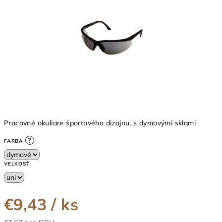
5
hviezdičiek.
Pracovné okuliare športového dizajnu, s dymovými sklami
?
FARBA
VEĽKOSŤ
€9,43
/ ks