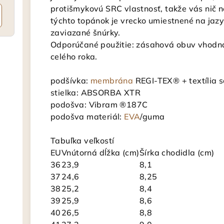
protišmykovú SRC vlastnosť, takže vás nič 
týchto topánok je vrecko umiestnené na jaz
zaviazané šnúrky.
Odporúčané použitie: zásahová obuv vhodná 
celého roka.
podšívka:
membrána
REGI-TEX® + textília
stielka: ABSORBA XTR
podošva: Vibram ®187C
podošva materiál:
EVA
/guma
Tabuľka veľkostí
EU
Vnútorná dĺžka (cm)
Šírka chodidla (cm)
36
23,9
8,1
37
24,6
8,25
38
25,2
8,4
39
25,9
8,6
40
26,5
8,8