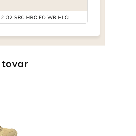
12 O2 SRC HRO FO WR HI CI
 tovar