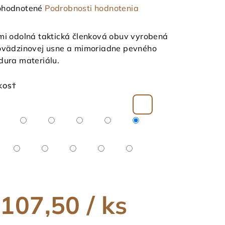
emerné
hodnotené
Podrobnosti hodnotenia
notenie
duktu
mi odolná taktická členková obuv vyrobená
ovädzinovej usne a mimoriadne pevného
dura materiálu.
KOSŤ
ezdičiek.
107,50
/ ks