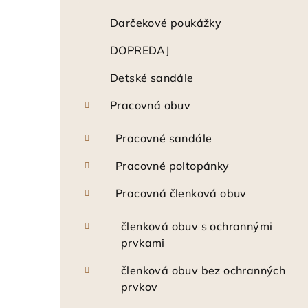
n
ý
Darčekové poukážky
p
DOPREDAJ
a
Detské sandále
n
Pracovná obuv
e
Pracovné sandále
l
Pracovné poltopánky
Pracovná členková obuv
členková obuv s ochrannými
prvkami
členková obuv bez ochranných
prvkov