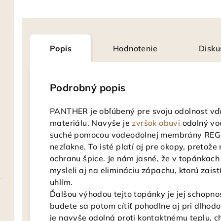
Popis
Hodnotenie
Disku
Podrobný popis
PANTHER je obľúbený pre svoju odolnosť 
materiálu. Navyše je
zvršok obuvi
odolný voč
suché pomocou vodeodolnej membrány REGI
nezľakne. To isté platí aj pre okopy, preto
ochranu špice. Je nám jasné, že v topánkach 
mysleli aj na elimináciu zápachu, ktorú zai
uhlím.
Ďalšou výhodou tejto topánky je jej schopno
budete sa potom cítiť pohodlne aj pri dlh
je navyše odolná proti kontaktnému teplu, 