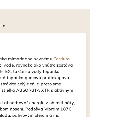
sia
vďaka mimoriadne pevnému
Cordura
i vode, rovnako ako vnútro zostáva
-TEX, takže sa vody topánka
že má topánka gumovú protiokopovú
strávite celý deň, a preto sme
stí stielka ABSORBTA XTR s aktívnym
sť absorbovať energiu v oblasti päty,
odobom nosení. Podošva Vibram 187C
chladu, palivovým olejom a má