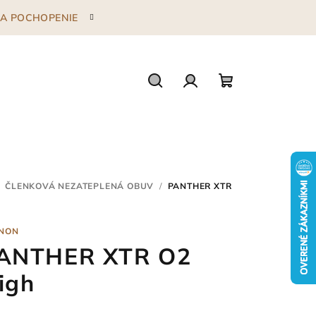
 ZA POCHOPENIE
Hľadať
Prihlásenie
Nákupný
košík
ČLENKOVÁ NEZATEPLENÁ OBUV
/
PANTHER XTR
NON
ANTHER XTR O2
igh