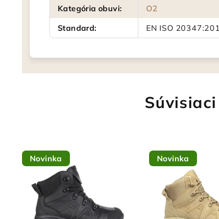
Kategória obuvi
:
O2
Standard
:
EN ISO 20347:20
Súvisiaci
Novinka
Novinka