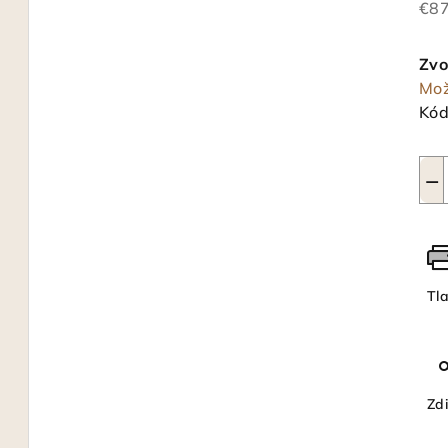
€87
Jed
cen
Zvo
Mož
Kód
−
Tl
Zdi