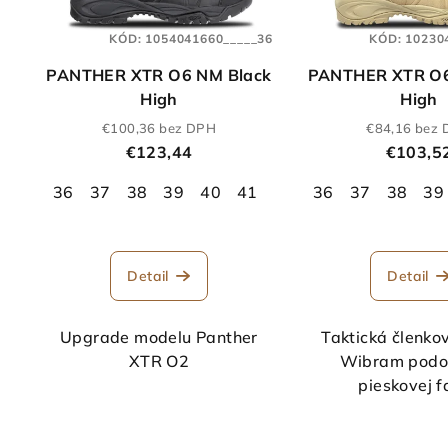
KÓD:
1054041660_____36
KÓD:
10230
PANTHER XTR O6 NM Black
PANTHER XTR O
High
High
€100,36 bez DPH
€84,16 bez
€123,44
€103,5
36
37
38
39
40
41
42
43
36
44
37
45
38
46
39
Detail
Detail
Upgrade modelu Panther
Taktická členko
XTR O2
Wibram podo
pieskovej f