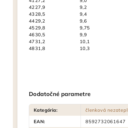
41
27,2
9,0
42
27,9
9,2
43
28,5
9,4
44
29,2
9,6
45
29,8
9,75
46
30,5
9,9
47
31,2
10,1
48
31,8
10,3
Dodatočné parametre
Kategória
:
členková nezatep
EAN
:
8592732061647