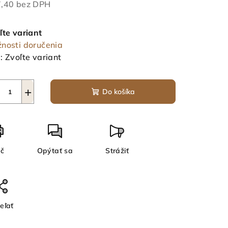
,40 bez DPH
notková
a:
ľte variant
nosti doručenia
:
Zvoľte variant
+
Do košíka
ač
Opýtať sa
Strážiť
eľať