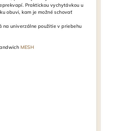
neprekvapí. Praktickou vychytávkou u
yku obuvi, kam je možné schovať
na univerzálne použitie v priebehu
 sandwich
MESH