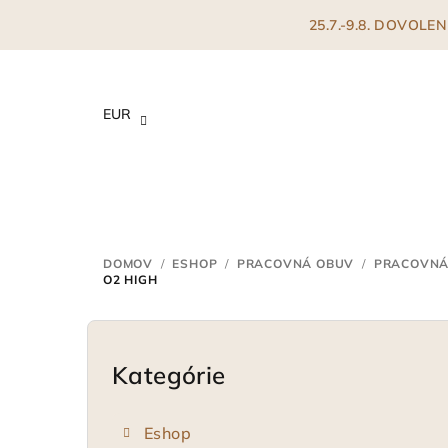
Prejsť
25.7.-9.8. DOVOL
na
obsah
EUR
DOMOV
/
ESHOP
/
PRACOVNÁ OBUV
/
PRACOVNÁ
O2 HIGH
B
o
Kategórie
Preskočiť
kategórie
č
Eshop