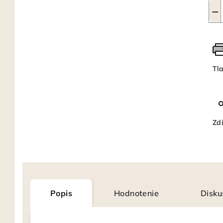
−
Tl
Zdi
Popis
Hodnotenie
Disku