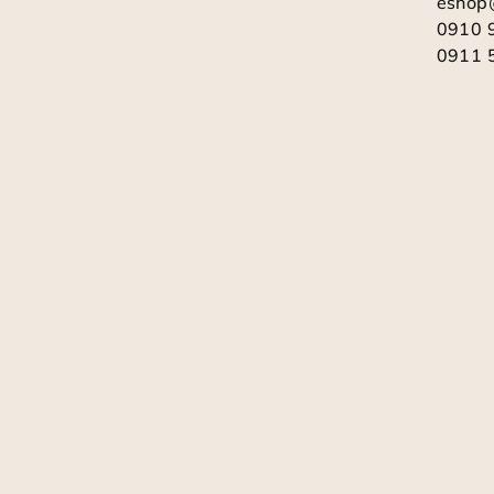
eshop
t
0910 
0911 
i
e