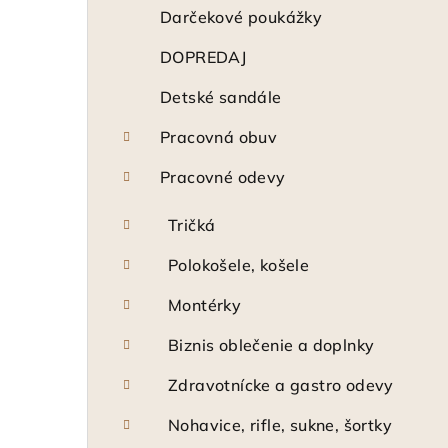
ý
Darčekové poukážky
p
DOPREDAJ
a
Detské sandále
n
Pracovná obuv
e
Pracovné odevy
l
Tričká
Polokošele, košele
Montérky
Biznis oblečenie a doplnky
Zdravotnícke a gastro odevy
Nohavice, rifle, sukne, šortky