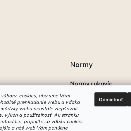
Normy
Normy rukavíc
 súbory cookies, aby sme Vám
Odmietnuť
Ako sa vyznať v
ohodlné prehliadanie webu a vďaka
označeniach obuvi
evádzky webu neustále zlepšovali
e, výkon a použiteľnosť.
Ak stránku
 nabudúce, pripojíte sa vďaka cookies
lejšie a náš web Vám ponúkne