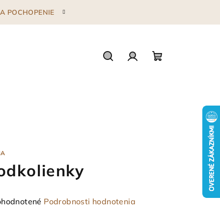
 ZA POCHOPENIE
Hľadať
Prihlásenie
Nákupný
košík
NA
odkolienky
emerné
hodnotené
Podrobnosti hodnotenia
notenie