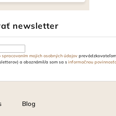
ať newsletter
o spracovaním mojich osobných údajov
prevádzkovateľom 
letterov) a oboznámil/a som sa s
informačnou povinnosť
s
Blog