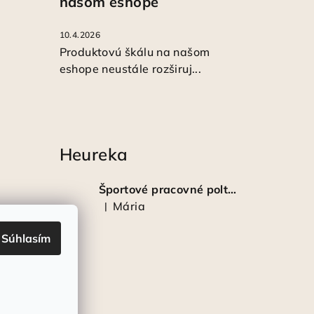
našom eshope
10.4.2026
Produktovú škálu na našom
eshope neustále rozširuj...
Heureka
Športové pracovné poltopánky PRESTIGE CLASSIC biele
Mária
|
Hodnotenie produktu je 5 z 5 hviezdičiek.
Súhlasím