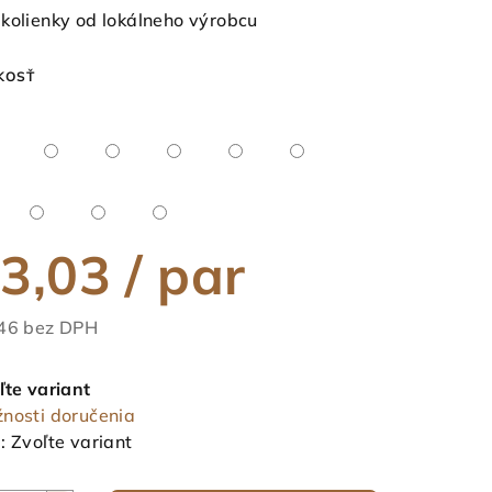
duktu
kolienky od lokálneho výrobcu
KOSŤ
ezdičiek.
3,03
/ par
46 bez DPH
notková
a:
ľte variant
nosti doručenia
:
Zvoľte variant