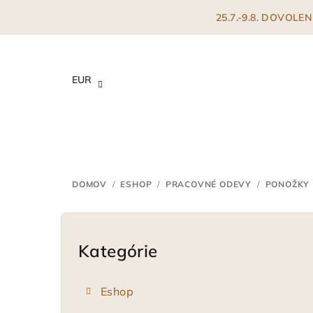
Prejsť
25.7.-9.8. DOVOL
na
obsah
EUR
DOMOV
/
ESHOP
/
PRACOVNÉ ODEVY
/
PONOŽKY
B
o
Kategórie
Preskočiť
kategórie
č
Eshop
n