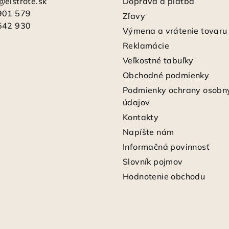
@
elstrote.sk
Doprava a platba
901 579
Zľavy
542 930
Výmena a vrátenie tovaru
Reklamácie
Veľkostné tabuľky
Obchodné podmienky
Podmienky ochrany osobn
údajov
Kontakty
Napíšte nám
Informačná povinnosť
Slovník pojmov
Hodnotenie obchodu