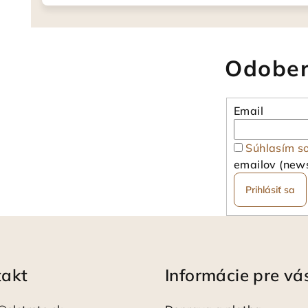
Odober
Email
Súhlasím s
emailov (news
Prihlásiť sa
takt
Informácie pre vá