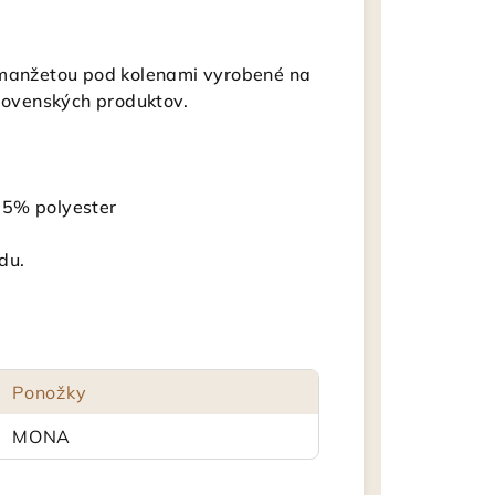
u manžetou pod kolenami vyrobené na
slovenských produktov.
15% polyester
du.
Ponožky
MONA