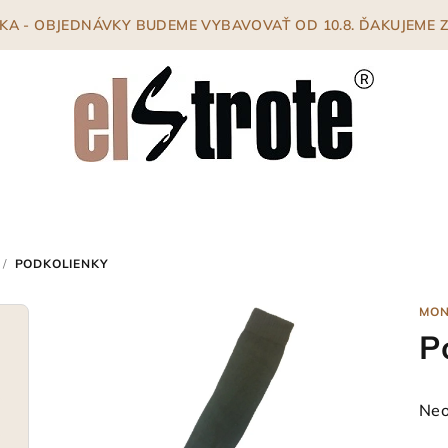
ENKA - OBJEDNÁVKY BUDEME VYBAVOVAŤ OD 10.8. ĎAKUJEME
/
PODKOLIENKY
MO
P
Pri
Neo
hod