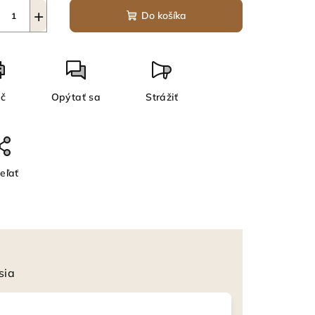
+
Do košíka
ač
Opýtať sa
Strážiť
eľať
sia