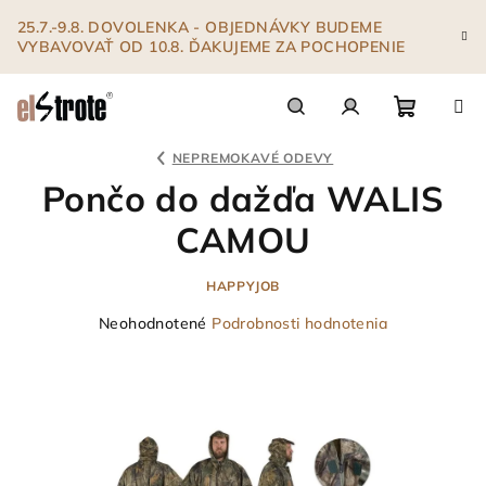
Prejsť
25.7.-9.8. DOVOLENKA - OBJEDNÁVKY BUDEME
na
VYBAVOVAŤ OD 10.8. ĎAKUJEME ZA POCHOPENIE
obsah
Nákupn
Hľadať
Prihlásenie
NEPREMOKAVÉ ODEVY
Pončo do dažďa WALIS
košík
CAMOU
HAPPYJOB
Priemerné
Neohodnotené
Podrobnosti hodnotenia
hodnotenie
produktu
je
0,0
z
5
hviezdičiek.