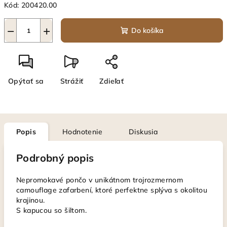
Kód:
200420.00
−
+
Do košíka
Opýtať sa
Strážiť
Zdieľať
Popis
Hodnotenie
Diskusia
Podrobný popis
Nepromokavé pončo v unikátnom trojrozmernom
camouflage zafarbení, ktoré perfektne splýva s okolitou
krajinou.
S kapucou so šiltom.