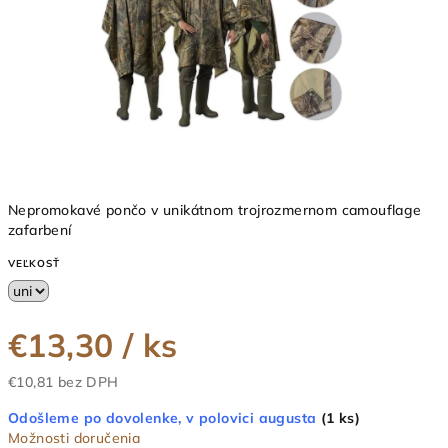
Nepromokavé pončo v unikátnom trojrozmernom camouflage
zafarbení
VEĽKOSŤ
€13,30
/ ks
€10,81 bez DPH
Jednotková
Odošleme po dovolenke, v polovici augusta
(1 ks)
cena:
Možnosti doručenia