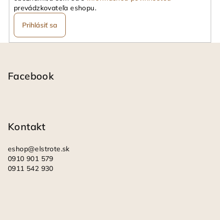
prevádzkovateľa eshopu.
Prihlásiť sa
Z
á
p
Facebook
ä
t
i
Kontakt
e
eshop
@
elstrote.sk
0910 901 579
0911 542 930