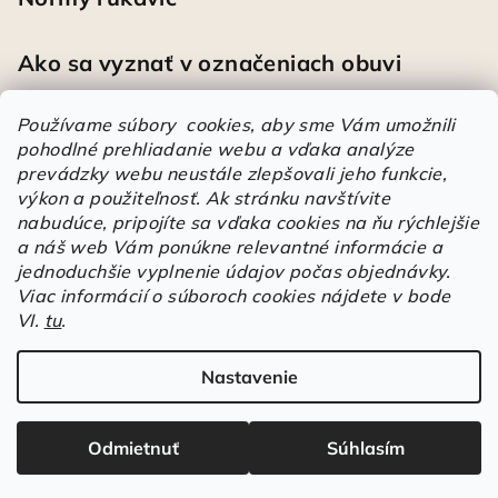
Ako sa vyznať v označeniach obuvi
Používame súbory cookies, aby sme Vám umožnili
pohodlné prehliadanie webu a vďaka analýze
Heureka
prevádzky webu neustále zlepšovali jeho funkcie,
výkon a použiteľnosť.
Ak stránku navštívite
nabudúce, pripojíte sa vďaka cookies na ňu rýchlejšie
Športové pracovné poltopánky PRESTIGE CLASSIC biele
a náš web Vám ponúkne relevantné informácie a
Mária
|
Hodnotenie produktu je 5 z 5 hviezdičiek.
jednoduchšie vyplnenie údajov počas objednávky.
Á
Viac informácií o súboroch cookies nájdete v bode
VI.
tu
.
r
Árukereső.hu
u
k
Nastavenie
Copyright 2026
Elstrote®
. Všetky práva vyhradené.
Upraviť
e
nastavenie cookies
r
Odmietnuť
Súhlasím
e
Vytvoril Shoptet
s
JavaScript