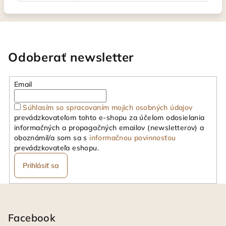
Odoberať newsletter
Email
Súhlasím so spracovaním mojich osobných údajov
prevádzkovateľom tohto e-shopu za účelom odosielania
informačných a propagačných emailov (newsletterov) a
oboznámil/a som sa s
informačnou povinnosťou
prevádzkovateľa eshopu.
Prihlásiť sa
Z
á
p
Facebook