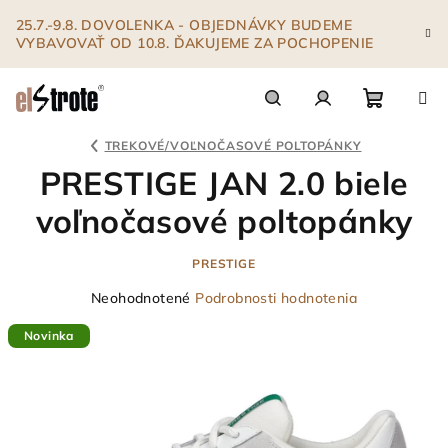
Prejsť
25.7.-9.8. DOVOLENKA - OBJEDNÁVKY BUDEME
na
VYBAVOVAŤ OD 10.8. ĎAKUJEME ZA POCHOPENIE
obsah
Nákupn
Hľadať
Prihlásenie
TREKOVÉ/VOĽNOČASOVÉ POLTOPÁNKY
PRESTIGE JAN 2.0 biele
košík
voľnočasové poltopánky
PRESTIGE
Priemerné
Neohodnotené
Podrobnosti hodnotenia
hodnotenie
Novinka
produktu
je
0,0
z
5
hviezdičiek.