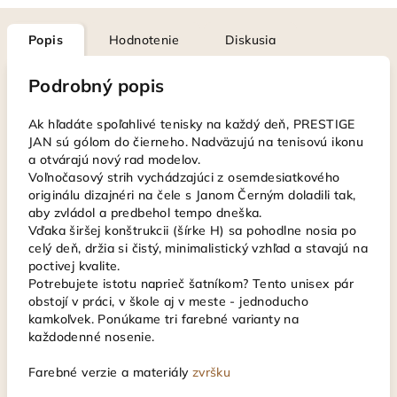
Popis
Hodnotenie
Diskusia
Podrobný popis
Ak hľadáte spoľahlivé tenisky na každý deň, PRESTIGE
JAN sú gólom do čierneho. Nadväzujú na tenisovú ikonu
a otvárajú nový rad modelov.
Voľnočasový strih vychádzajúci z osemdesiatkového
originálu dizajnéri na čele s Janom Černým doladili tak,
aby zvládol a predbehol tempo dneška.
Vďaka širšej konštrukcii (šírke H) sa pohodlne nosia po
celý deň, držia si čistý, minimalistický vzhľad a stavajú na
poctivej kvalite.
Potrebujete istotu naprieč šatníkom? Tento unisex pár
obstojí v práci, v škole aj v meste - jednoducho
kamkoľvek. Ponúkame tri farebné varianty na
každodenné nosenie.
Farebné verzie a materiály
zvršku