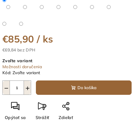
€85,90
/ ks
€69,84 bez DPH
Jednotková
Zvoľte variant
cena:
Možnosti doručenia
Kód:
Zvoľte variant
−
+
Do košíka
Opýtať sa
Strážiť
Zdieľať