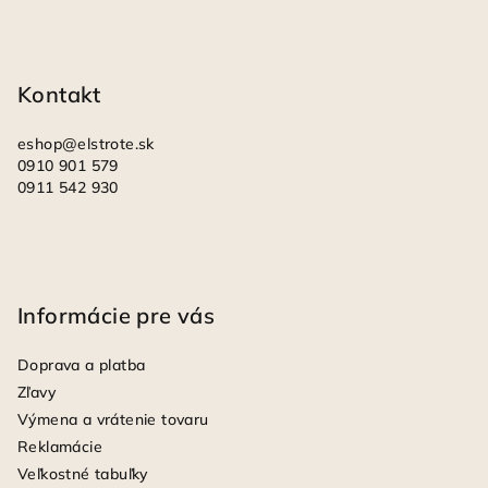
ä
t
i
Kontakt
e
eshop
@
elstrote.sk
0910 901 579
0911 542 930
Informácie pre vás
Doprava a platba
Zľavy
Výmena a vrátenie tovaru
Reklamácie
Veľkostné tabuľky