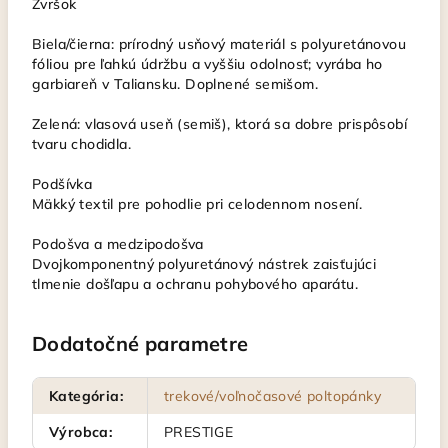
Zvršok
Biela/čierna: prírodný usňový materiál s polyuretánovou
fóliou pre ľahkú údržbu a vyššiu odolnosť; vyrába ho
garbiareň v Taliansku. Doplnené semišom.
Zelená: vlasová useň (semiš), ktorá sa dobre prispôsobí
tvaru chodidla.
Podšívka
Mäkký textil pre pohodlie pri celodennom nosení.
Podošva a medzipodošva
Dvojkomponentný polyuretánový nástrek zaisťujúci
tlmenie došľapu a ochranu pohybového aparátu.
Dodatočné parametre
Kategória
:
trekové/voľnočasové poltopánky
Výrobca
:
PRESTIGE