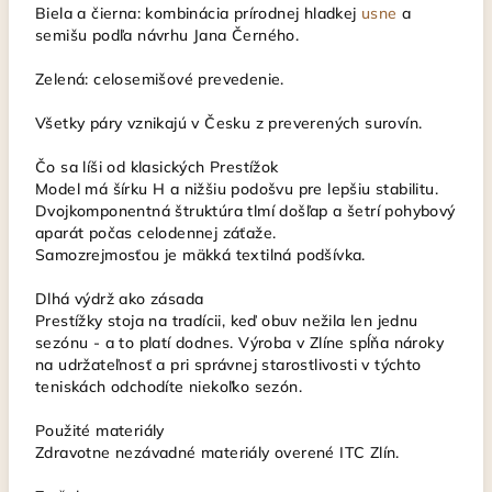
Biela a čierna: kombinácia prírodnej hladkej
usne
a
semišu podľa návrhu Jana Černého.
Zelená: celosemišové prevedenie.
Všetky páry vznikajú v Česku z preverených surovín.
Čo sa líši od klasických Prestížok
Model má šírku H a nižšiu podošvu pre lepšiu stabilitu.
Dvojkomponentná štruktúra tlmí došľap a šetrí pohybový
aparát počas celodennej záťaže.
Samozrejmosťou je mäkká textilná podšívka.
Dlhá výdrž ako zásada
Prestížky stoja na tradícii, keď obuv nežila len jednu
sezónu - a to platí dodnes. Výroba v Zlíne spĺňa nároky
na udržateľnosť a pri správnej starostlivosti v týchto
teniskách odchodíte niekoľko sezón.
Použité materiály
Zdravotne nezávadné materiály overené ITC Zlín.