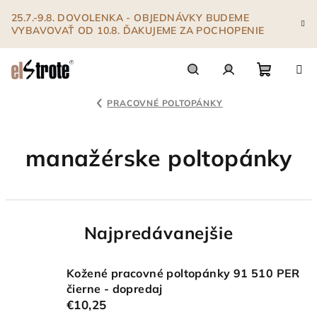
Prejsť
25.7.-9.8. DOVOLENKA - OBJEDNÁVKY BUDEME
na
VYBAVOVAŤ OD 10.8. ĎAKUJEME ZA POCHOPENIE
obsah
Nákupn
Hľadať
Prihlásenie
PRACOVNÉ POLTOPÁNKY
košík
manažérske poltopánky
Najpredávanejšie
Kožené pracovné poltopánky 91 510 PER
čierne - dopredaj
€10,25