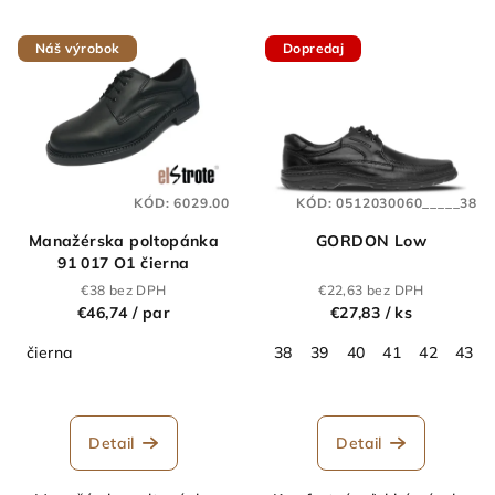
p
V
r
Náš výrobok
Dopredaj
ý
o
p
d
i
u
s
k
p
t
KÓD:
6029.00
KÓD:
0512030060_____38
r
o
Manažérska poltopánka
GORDON Low
o
v
91 017 O1 čierna
d
€38 bez DPH
€22,63 bez DPH
u
€46,74
/ par
€27,83
/ ks
k
čierna
38
39
40
41
42
43
t
Priemerné
o
hodnotenie
v
produktu
Detail
Detail
je
5,0