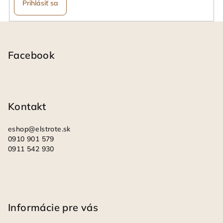
Prihlásiť sa
y
v
Z
ý
á
p
i
p
Facebook
s
ä
u
t
i
Kontakt
e
eshop
@
elstrote.sk
0910 901 579
0911 542 930
Informácie pre vás