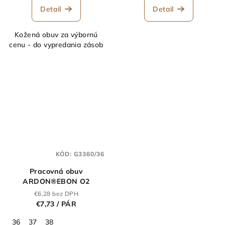
Detail
Detail
Kožená obuv za výbornú
cenu - do vypredania zásob
KÓD:
G3360/36
Pracovná obuv
ARDON®EBON O2
€6,28 bez DPH
€7,73
/ PÁR
36
37
38