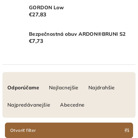
GORDON Low
€27,83
Bezpečnostná obuv ARDON®BRUNI S2
€7,73
R
a
Odporúčame
Najlacnejšie
Najdrahšie
d
e
Najpredávanejšie
Abecedne
n
i
e
Otvoriť filter