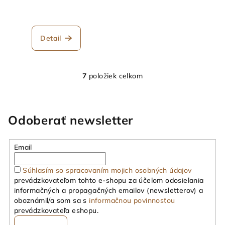
Detail
7
položiek celkom
O
v
l
á
Odoberať newsletter
d
a
Email
c
i
Súhlasím so spracovaním mojich osobných údajov
e
prevádzkovateľom tohto e-shopu za účelom odosielania
p
informačných a propagačných emailov (newsletterov) a
r
oboznámil/a som sa s
informačnou povinnosťou
v
prevádzkovateľa eshopu.
k