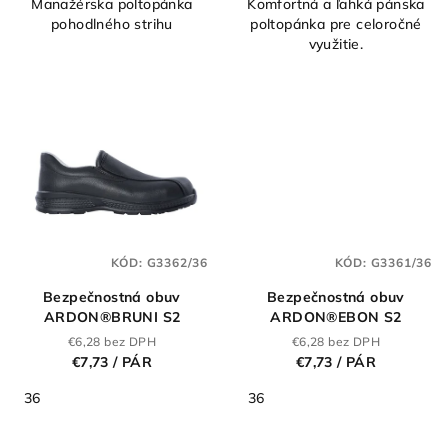
Manažérska poltopánka
Komfortná a ľahká pánska
z
pohodlného strihu
poltopánka pre celoročné
5
využitie.
hviezdičiek.
KÓD:
G3362/36
KÓD:
G3361/36
Bezpečnostná obuv
Bezpečnostná obuv
ARDON®BRUNI S2
ARDON®EBON S2
€6,28 bez DPH
€6,28 bez DPH
€7,73
/ PÁR
€7,73
/ PÁR
36
36