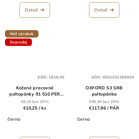
Detail
Detail
Náš výrobok
Dopredaj
KÓD:
1616.00
KÓD:
0201021260039
Kožené pracovné
OXFORD S3 SRB
poltopánky 91 510 PER
poltopánka
čierne - dopredaj
€8,33 bez DPH
€95,90 bez DPH
€10,25
/ ks
€117,96
/ PÁR
čierna
čierna