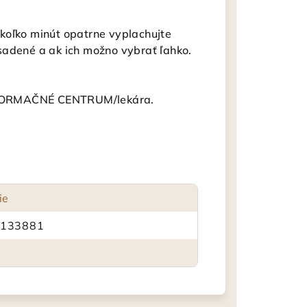
ľko minút opatrne vyplachujte
sadené a ak ich možno vybrať ľahko.
NFORMAČNÉ CENTRUM/lekára.
ie
133881