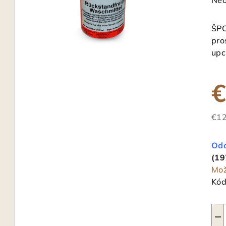
Neo
hod
pro
ŠPO
je
pro
0,0
upc
z
5
€
hvi
€12
Jed
cen
Odo
(19
Mož
Kód
−