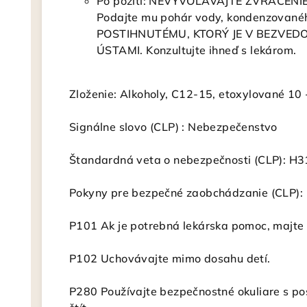
Po požití: NEVYVOLÁVAJTE ZVRACENIE.
Podajte mu pohár vody, kondenzovaného
POSTIHNUTÉMU, KTORÝ JE V BEZVEDO
ÚSTAMI. Konzultujte ihneď s lekárom.
Zloženie: Alkoholy, C12‐15, etoxylované 10 ‐
Signálne slovo (CLP) : Nebezpečenstvo
Štandardná veta o nebezpečnosti (CLP): H3
Pokyny pre bezpečné zaobchádzanie (CLP):
P101 Ak je potrebná lekárska pomoc, majte 
P102 Uchovávajte mimo dosahu detí.
P280 Používajte bezpečnostné okuliare s po