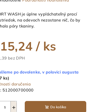
hodnotené
Podrobnosti hodnotenia
notenie
duktu
RT WASH je úplne vypláchateľný prací
striedok, na odevoch nezostane nič, čo by
halo póry tkaniny.
15,24
/ ks
ezdičiek.
,39 bez DPH
notková
a:
šleme po dovolenke, v polovici augusta
7 ks)
nosti doručenia
:
512000700000
+
Do košíka