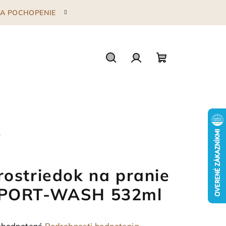
 ZA POCHOPENIE
Hľadať
Prihlásenie
Nákupný
košík
L
rostriedok na pranie
PORT-WASH 532ml
emerné