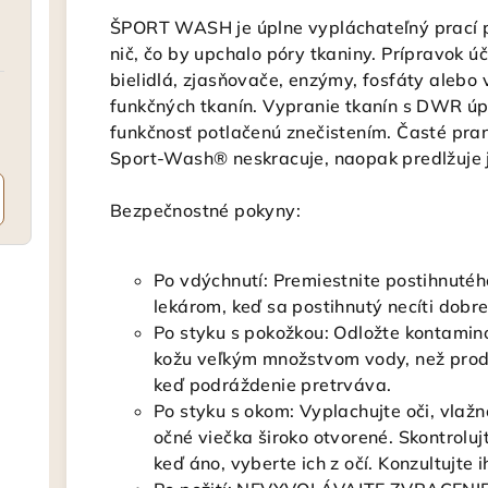
ŠPORT WASH je úplne vypláchateľný prací p
nič, čo by upchalo póry tkaniny. Prípravok ú
bielidlá, zjasňovače, enzýmy, fosfáty alebo
funkčných tkanín. Vypranie tkanín s DWR úp
funkčnosť potlačenú znečistením. Časté pran
Sport-Wash® neskracuje, naopak predlžuje j
Bezpečnostné pokyny:
Po vdýchnutí: Premiestnite postihnutéh
lekárom, keď sa postihnutý necíti dobr
Po styku s pokožkou: Odložte kontami
kožu veľkým množstvom vody, než produ
keď podráždenie pretrváva.
Po styku s okom: Vyplachujte oči, vlaž
očné viečka široko otvorené. Skontroluj
keď áno, vyberte ich z očí. Konzultujte