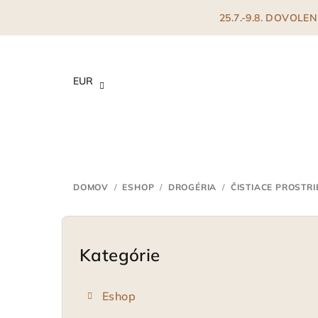
Prejsť
25.7.-9.8. DOVOL
na
obsah
EUR
DOMOV
/
ESHOP
/
DROGÉRIA
/
ČISTIACE PROSTR
B
o
Kategórie
Preskočiť
kategórie
č
Eshop
n