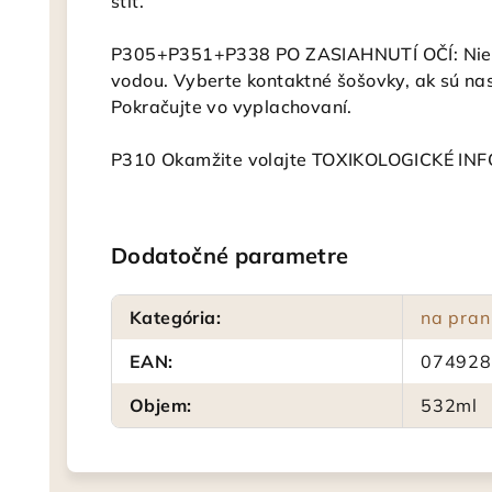
štít.
P305+P351+P338 PO ZASIAHNUTÍ OČÍ: Nieko
vodou. Vyberte kontaktné šošovky, ak sú na
Pokračujte vo vyplachovaní.
P310 Okamžite volajte TOXIKOLOGICKÉ I
Dodatočné parametre
Kategória
:
na pran
EAN
:
074928
Objem
:
532ml