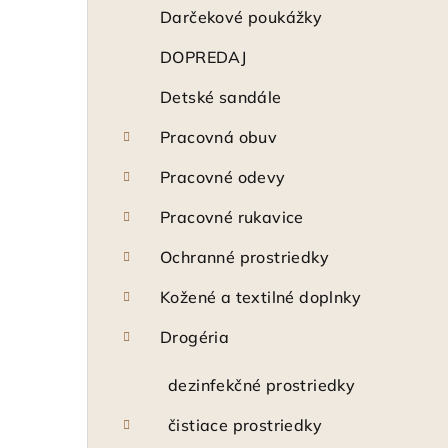
ý
Darčekové poukážky
p
DOPREDAJ
a
Detské sandále
n
Pracovná obuv
e
Pracovné odevy
l
Pracovné rukavice
Ochranné prostriedky
Kožené a textilné doplnky
Drogéria
dezinfekčné prostriedky
čistiace prostriedky