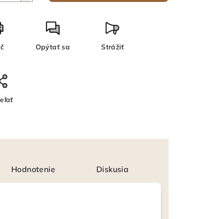
ač
Opýtať sa
Strážiť
eľať
Hodnotenie
Diskusia