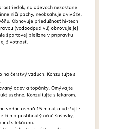
rostriedok, na odevoch nezostane
činne ničí pachy, neobsahuje aviváže,
 vôňu. Obnovuje priedušnosť hi-tech
ravou (vodoodpudivú) obnovuje jej
ie športovej bielizne v prípravku
ej životnosť.
o na čerstvý vzduch. Konzultujte s
e.
novaný odev a topánky. Omývajte
kt uschne. Konzultujte s lekárom,
nou vodou aspoň 15 minút a udržujte
te či má postihnutý očné šošovky,
 ihneď s lekárom.