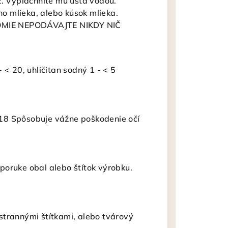
 Vypláchnite mu ústa vodou.
 mlieka, alebo kúsok mlieka.
MIE NEPODÁVAJTE NIKDY NIČ
 < 20, uhličitan sodný 1 ‐ < 5
18 Spôsobuje vážne poškodenie očí
poruke obal alebo štítok výrobku.
strannými štítkami, alebo tvárový