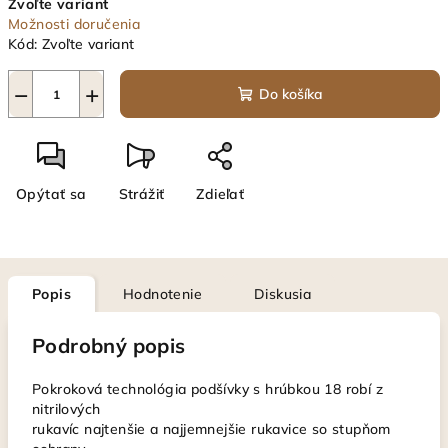
Zvoľte variant
cena:
Možnosti doručenia
Kód:
Zvoľte variant
−
+
Do košíka
Opýtať sa
Strážiť
Zdieľať
Popis
Hodnotenie
Diskusia
Podrobný popis
Pokroková technológia podšívky s hrúbkou 18 robí z
nitrilových
rukavíc najtenšie a najjemnejšie rukavice so stupňom