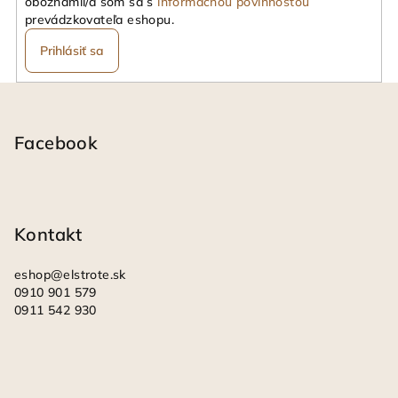
oboznámil/a som sa s
informačnou povinnosťou
prevádzkovateľa eshopu.
Prihlásiť sa
Z
á
p
Facebook
ä
t
i
Kontakt
e
eshop
@
elstrote.sk
0910 901 579
0911 542 930