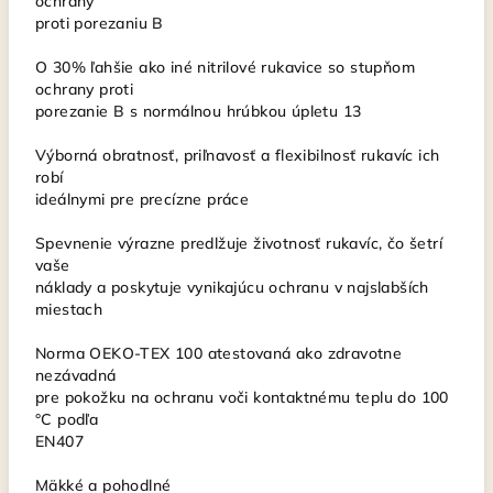
ochrany
proti porezaniu B
O 30% ľahšie ako iné nitrilové rukavice so stupňom
ochrany proti
porezanie B s normálnou hrúbkou úpletu 13
Výborná obratnosť, priľnavosť a flexibilnosť rukavíc ich
robí
ideálnymi pre precízne práce
Spevnenie výrazne predlžuje životnosť rukavíc, čo šetrí
vaše
náklady a poskytuje vynikajúcu ochranu v najslabších
miestach
Norma OEKO-TEX 100 atestovaná ako zdravotne
nezávadná
pre pokožku na ochranu voči kontaktnému teplu do 100
°C podľa
EN407
Mäkké a pohodlné