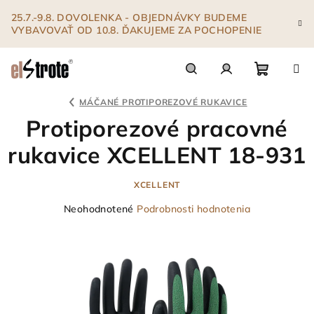
Prejsť
25.7.-9.8. DOVOLENKA - OBJEDNÁVKY BUDEME
na
VYBAVOVAŤ OD 10.8. ĎAKUJEME ZA POCHOPENIE
obsah
Nákupn
Hľadať
Prihlásenie
MÁČANÉ PROTIPOREZOVÉ RUKAVICE
Protiporezové pracovné
košík
rukavice XCELLENT 18-931
XCELLENT
Priemerné
Neohodnotené
Podrobnosti hodnotenia
hodnotenie
produktu
je
0,0
z
5
hviezdičiek.