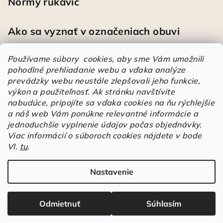
Normy rukavíc
Ako sa vyznať v označeniach obuvi
Používame súbory cookies, aby sme Vám umožnili
pohodlné prehliadanie webu a vďaka analýze
Heureka
prevádzky webu neustále zlepšovali jeho funkcie,
výkon a použiteľnosť.
Ak stránku navštívite
nabudúce, pripojíte sa vďaka cookies na ňu rýchlejšie
Športové pracovné poltopánky PRESTIGE CLASSIC biele
a náš web Vám ponúkne relevantné informácie a
Mária
|
Hodnotenie produktu je 5 z 5 hviezdičiek.
jednoduchšie vyplnenie údajov počas objednávky.
Á
Viac informácií o súboroch cookies nájdete v bode
VI.
tu
.
r
Árukereső.hu
u
k
Nastavenie
Copyright 2026
Elstrote®
. Všetky práva vyhradené.
Upraviť
e
nastavenie cookies
r
Odmietnuť
Súhlasím
e
Vytvoril Shoptet
s