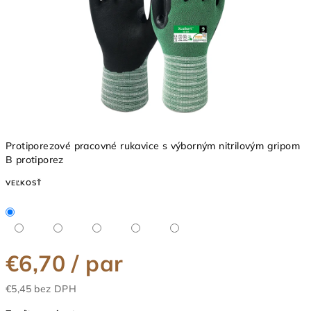
Protiporezové pracovné rukavice s výborným nitrilovým gripom
B protiporez
VEĽKOSŤ
€6,70
/ par
€5,45 bez DPH
Jednotková