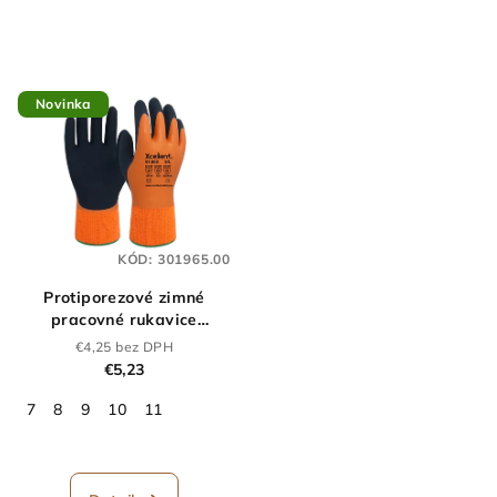
Novinka
KÓD:
301965.00
Protiporezové zimné
pracovné rukavice
XCELLENT 51-802
€4,25 bez DPH
€5,23
7
8
9
10
11