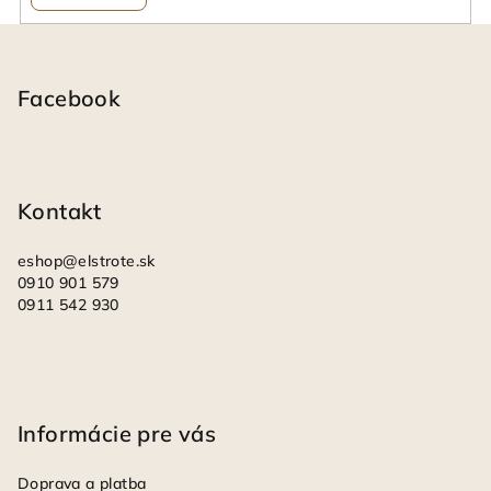
Z
á
p
Facebook
ä
t
i
Kontakt
e
eshop
@
elstrote.sk
0910 901 579
0911 542 930
Informácie pre vás
Doprava a platba