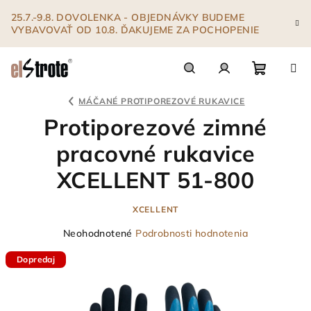
Prejsť
25.7.-9.8. DOVOLENKA - OBJEDNÁVKY BUDEME
na
VYBAVOVAŤ OD 10.8. ĎAKUJEME ZA POCHOPENIE
obsah
Nákupn
Hľadať
Prihlásenie
MÁČANÉ PROTIPOREZOVÉ RUKAVICE
Protiporezové zimné
košík
pracovné rukavice
XCELLENT 51-800
XCELLENT
Priemerné
Neohodnotené
Podrobnosti hodnotenia
hodnotenie
Dopredaj
produktu
je
0,0
z