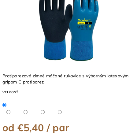
5
hviezdičiek.
Protiporezové zimné máčané rukavice s výborným latexovým
gripom C protiporez
VEĽKOSŤ
od
€5,40
/ par