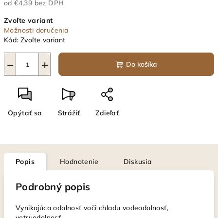
od
€4,39
bez DPH
Jednotková
Zvoľte variant
cena:
Možnosti doručenia
Kód:
Zvoľte variant
−
+
Do košíka
Opýtať sa
Strážiť
Zdieľať
Popis
Hodnotenie
Diskusia
Podrobný popis
Vynikajúca odolnosť voči chladu vodeodolnosť,
vetruodolnosť