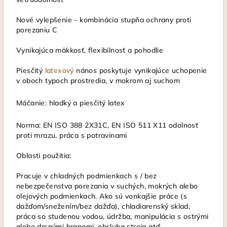
Nové vylepšenie - kombinácia stupňa ochrany proti
porezaniu C
Vynikajúca mäkkosť, flexibilnosť a pohodlie
Piesčitý
latexový
nános poskytuje vynikajúce uchopenie
v oboch typoch prostredia, v mokrom aj suchom
Máčanie: hladký a piesčitý latex
Norma: EN ISO 388 2X31C, EN ISO 511 X11 odolnosť
proti mrazu, práca s potravinami
Oblasti použitia:
Pracuje v chladných podmienkach s / bez
nebezpečenstva porezania v suchých, mokrých alebo
olejových podmienkach.
Ako sú vonkajšie práce (s
dažďom/snežením/bez dažďa), chladiarenský sklad,
práca so studenou vodou, údržba, manipulácia s ostrými
alebo drsnými hranami, obsluha stroja atď.