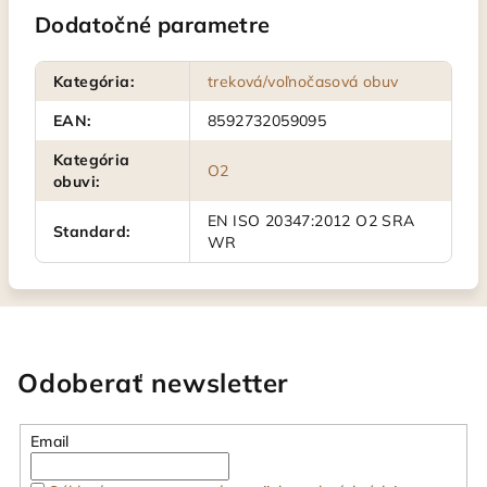
Dodatočné parametre
Kategória
:
treková/voľnočasová obuv
EAN
:
8592732059095
Kategória
O2
obuvi
:
EN ISO 20347:2012 O2 SRA
Standard
:
WR
Odoberať newsletter
Email