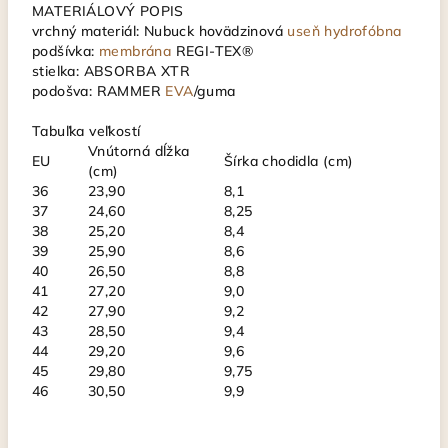
MATERIÁLOVÝ POPIS
vrchný materiál: Nubuck hovädzinová
useň
hydrofóbna
podšívka:
membrána
REGI-TEX®
stielka: ABSORBA XTR
podošva: RAMMER
EVA
/guma
Tabuľka veľkostí
Vnútorná dĺžka
EU
Šírka chodidla (cm)
(cm)
36
23,90
8,1
37
24,60
8,25
38
25,20
8,4
39
25,90
8,6
40
26,50
8,8
41
27,20
9,0
42
27,90
9,2
43
28,50
9,4
44
29,20
9,6
45
29,80
9,75
46
30,50
9,9