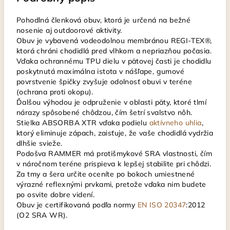
Pohodlná členková obuv, ktorá je určená na bežné
nosenie aj outdoorové aktivity.
Obuv je vybavená vodeodolnou membránou REGI-TEX®,
ktorá chráni chodidlá pred vlhkom a nepriazňou počasia.
Vďaka ochrannému TPU dielu v pätovej časti je chodidlu
poskytnutá maximálna istota v nášľape, gumové
povrstvenie špičky zvyšuje odolnosť obuvi v teréne
(ochrana proti okopu).
Ďalšou výhodou je odpruženie v oblasti päty, ktoré tlmí
nárazy spôsobené chôdzou, čím šetrí svalstvo nôh.
Stielka ABSORBA XTR vďaka podielu
aktívneho uhlia
,
ktorý eliminuje zápach, zaisťuje, že vaše chodidlá vydržia
dlhšie svieže.
Podošva RAMMER má protišmykové SRA vlastnosti, čím
v náročnom teréne prispieva k lepšej stabilite pri chôdzi.
Za tmy a šera určite oceníte po bokoch umiestnené
výrazné reflexnými prvkami, pretože vďaka nim budete
po osvite dobre videní.
Obuv je certifikovaná podľa normy
EN ISO 20347
:2012
(O2 SRA WR).