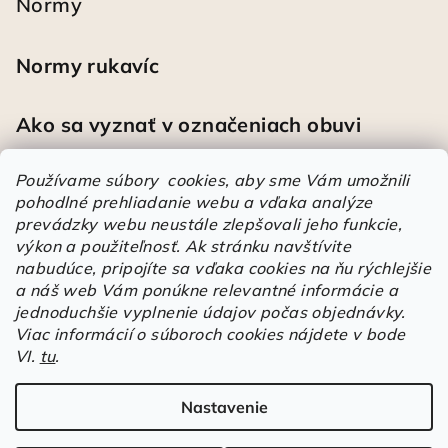
Normy
Normy rukavíc
Ako sa vyznať v označeniach obuvi
Používame súbory cookies, aby sme Vám umožnili
pohodlné prehliadanie webu a vďaka analýze
Heureka
prevádzky webu neustále zlepšovali jeho funkcie,
výkon a použiteľnosť.
Ak stránku navštívite
nabudúce, pripojíte sa vďaka cookies na ňu rýchlejšie
Športové pracovné poltopánky PRESTIGE CLASSIC biele
a náš web Vám ponúkne relevantné informácie a
Mária
|
Hodnotenie produktu je 5 z 5 hviezdičiek.
jednoduchšie vyplnenie údajov počas objednávky.
Á
Viac informácií o súboroch cookies nájdete v bode
VI.
tu
.
r
Árukereső.hu
u
k
Nastavenie
Copyright 2026
Elstrote®
. Všetky práva vyhradené.
Upraviť
e
nastavenie cookies