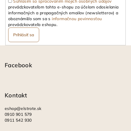
Súhlasím so spracovaním mojich osobných údajov
prevádzkovateľom tohto e-shopu za účelom odosielania
informačných a propagačných emailov (newsletterov) a
oboznámil/a som sa s
informačnou povinnosťou
prevádzkovateľa eshopu.
Prihlásiť sa
Z
á
p
Facebook
ä
t
i
Kontakt
e
eshop
@
elstrote.sk
0910 901 579
0911 542 930