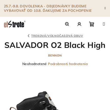
Prejsť
25.7.-9.8. DOVOLENKA - OBJEDNÁVKY BUDEME
na
VYBAVOVAŤ OD 10.8. ĎAKUJEME ZA POCHOPENIE
obsah
Nákupn
Hľadať
Prihlásenie
TREKOVÁ/VOĽNOČASOVÁ OBUV
SALVADOR O2 Black High
košík
BENNON
Priemerné
Neohodnotené
Podrobnosti hodnotenia
hodnotenie
produktu
je
0,0
z
5
hviezdičiek.