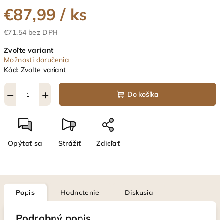
€87,99
/ ks
€71,54 bez DPH
Jednotková
Zvoľte variant
cena:
Možnosti doručenia
Kód:
Zvoľte variant
−
+
Do košíka
Opýtať sa
Strážiť
Zdieľať
Popis
Hodnotenie
Diskusia
Podrobný popis