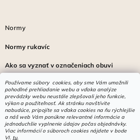
Normy
Normy rukavíc
Ako sa vyznať v označeniach obuvi
Používame súbory cookies, aby sme Vám umožnili
pohodlné prehliadanie webu a vďaka analýze
Heureka
prevádzky webu neustále zlepšovali jeho funkcie,
výkon a použiteľnosť.
Ak stránku navštívite
nabudúce, pripojíte sa vďaka cookies na ňu rýchlejšie
Športové pracovné poltopánky PRESTIGE CLASSIC biele
a náš web Vám ponúkne relevantné informácie a
Mária
|
Hodnotenie produktu je 5 z 5 hviezdičiek.
jednoduchšie vyplnenie údajov počas objednávky.
Á
Viac informácií o súboroch cookies nájdete v bode
VI.
tu
.
r