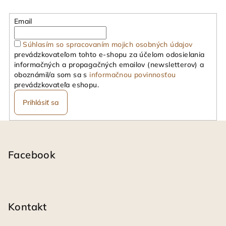
Email
Súhlasím so spracovaním mojich osobných údajov
prevádzkovateľom tohto e-shopu za účelom odosielania
informačných a propagačných emailov (newsletterov) a
oboznámil/a som sa s
informačnou povinnosťou
prevádzkovateľa eshopu.
Prihlásiť sa
Z
á
p
Facebook
ä
t
i
Kontakt
e