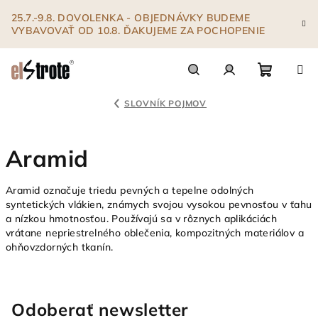
Prejsť
25.7.-9.8. DOVOLENKA - OBJEDNÁVKY BUDEME
na
VYBAVOVAŤ OD 10.8. ĎAKUJEME ZA POCHOPENIE
obsah
Nákupn
Hľadať
Prihlásenie
SLOVNÍK POJMOV
košík
Aramid
Aramid označuje triedu pevných a tepelne odolných
syntetických vlákien, známych svojou vysokou pevnosťou v ťahu
a nízkou hmotnosťou. Používajú sa v rôznych aplikáciách
vrátane nepriestrelného oblečenia, kompozitných materiálov a
ohňovzdorných tkanín.
Odoberať newsletter