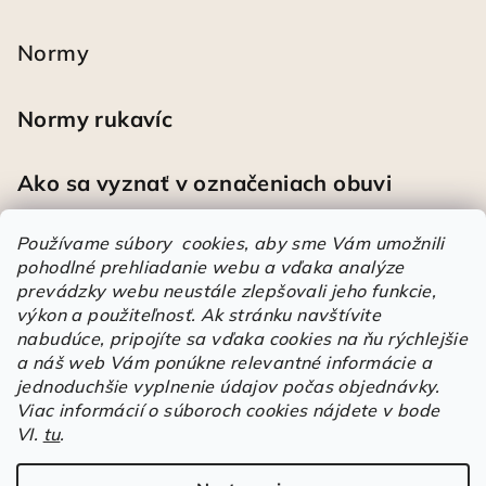
Normy
Normy rukavíc
Ako sa vyznať v označeniach obuvi
Používame súbory cookies, aby sme Vám umožnili
pohodlné prehliadanie webu a vďaka analýze
Heureka
prevádzky webu neustále zlepšovali jeho funkcie,
výkon a použiteľnosť.
Ak stránku navštívite
nabudúce, pripojíte sa vďaka cookies na ňu rýchlejšie
Športové pracovné poltopánky PRESTIGE CLASSIC biele
a náš web Vám ponúkne relevantné informácie a
Mária
|
Hodnotenie produktu je 5 z 5 hviezdičiek.
jednoduchšie vyplnenie údajov počas objednávky.
Á
Viac informácií o súboroch cookies nájdete v bode
VI.
tu
.
r
Árukereső.hu
u