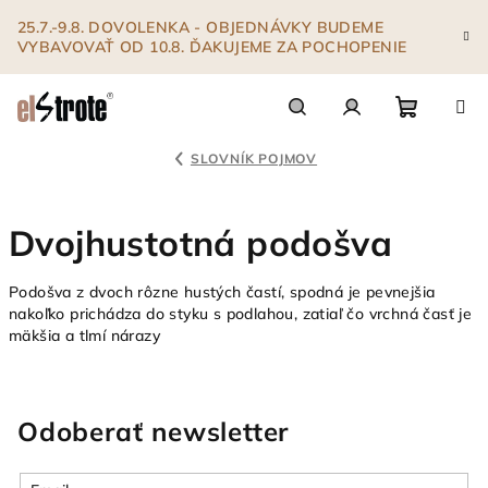
Prejsť
25.7.-9.8. DOVOLENKA - OBJEDNÁVKY BUDEME
na
VYBAVOVAŤ OD 10.8. ĎAKUJEME ZA POCHOPENIE
obsah
Nákupn
Hľadať
Prihlásenie
SLOVNÍK POJMOV
košík
Dvojhustotná podošva
Podošva z dvoch rôzne hustých častí, spodná je pevnejšia
nakoľko prichádza do styku s podlahou, zatiaľ čo vrchná časť je
mäkšia a tlmí nárazy
Odoberať newsletter