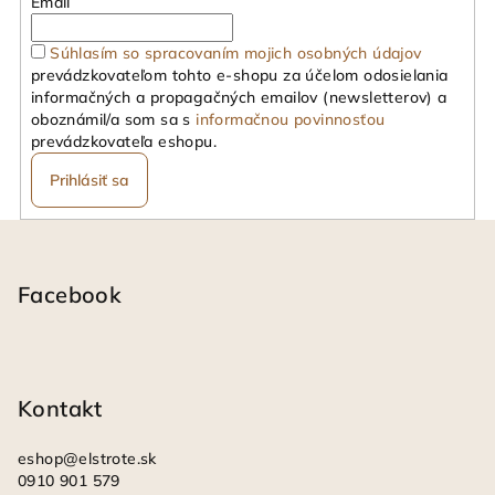
Email
Súhlasím so spracovaním mojich osobných údajov
prevádzkovateľom tohto e-shopu za účelom odosielania
informačných a propagačných emailov (newsletterov) a
oboznámil/a som sa s
informačnou povinnosťou
prevádzkovateľa eshopu.
Prihlásiť sa
Z
á
p
Facebook
ä
t
i
Kontakt
e
eshop
@
elstrote.sk
0910 901 579