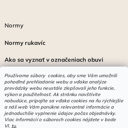
Normy
Normy rukavíc
Ako sa vyznať v označeniach obuvi
Používame súbory cookies, aby sme Vám umožnili
pohodlné prehliadanie webu a vďaka analýze
Heureka
prevádzky webu neustále zlepšovali jeho funkcie,
výkon a použiteľnosť.
Ak stránku navštívite
nabudúce, pripojíte sa vďaka cookies na ňu rýchlejšie
Športové pracovné poltopánky PRESTIGE CLASSIC biele
a náš web Vám ponúkne relevantné informácie a
Mária
|
Hodnotenie produktu je 5 z 5 hviezdičiek.
jednoduchšie vyplnenie údajov počas objednávky.
Á
Viac informácií o súboroch cookies nájdete v bode
VI.
tu
.
r