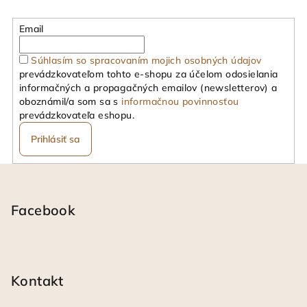
Email
Súhlasím so spracovaním mojich osobných údajov
prevádzkovateľom tohto e-shopu za účelom odosielania
informačných a propagačných emailov (newsletterov) a
oboznámil/a som sa s
informačnou povinnosťou
prevádzkovateľa eshopu.
Prihlásiť sa
Z
á
p
Facebook
ä
t
i
Kontakt
e