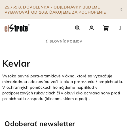
Prejsť
25.7.-9.8. DOVOLENKA - OBJEDNÁVKY BUDEME
na
VYBAVOVAŤ OD 10.8. ĎAKUJEME ZA POCHOPENIE
obsah
Nákupn
Hľadať
Prihlásenie
SLOVNÍK POJMOV
košík
Kevlar
Vysoko pevné para-aramidové vlákno, ktoré sa vyznačuje
mimoriadnou odolnosťou voči teplu a prerezaniu / prepichnutiu.
V ochranných pomôckach ho nájdeme napríklad v
protiporezových rukaviciach či v obuvi ako ochrana nohy proti
prepichnutiu zospodu (klincom, sklom a pod) .
Odoberať newsletter