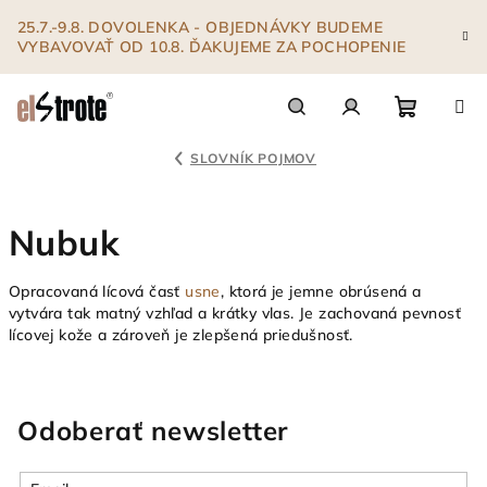
Prejsť
25.7.-9.8. DOVOLENKA - OBJEDNÁVKY BUDEME
na
VYBAVOVAŤ OD 10.8. ĎAKUJEME ZA POCHOPENIE
obsah
Nákupn
Hľadať
Prihlásenie
SLOVNÍK POJMOV
košík
Nubuk
Opracovaná lícová časť
usne
, ktorá je jemne obrúsená a
vytvára tak matný vzhľad a krátky vlas. Je zachovaná pevnosť
lícovej kože a zároveň je zlepšená priedušnosť.
Odoberať newsletter