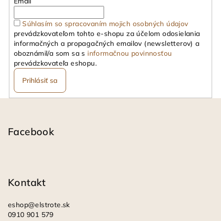
Email
Súhlasím so spracovaním mojich osobných údajov
prevádzkovateľom tohto e-shopu za účelom odosielania
informačných a propagačných emailov (newsletterov) a
oboznámil/a som sa s
informačnou povinnosťou
prevádzkovateľa eshopu.
Prihlásiť sa
Z
á
p
Facebook
ä
t
i
Kontakt
e
eshop
@
elstrote.sk
0910 901 579