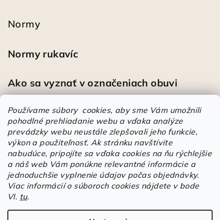
Normy
Normy rukavíc
Ako sa vyznať v označeniach obuvi
Používame súbory cookies, aby sme Vám umožnili
pohodlné prehliadanie webu a vďaka analýze
Heureka
prevádzky webu neustále zlepšovali jeho funkcie,
výkon a použiteľnosť.
Ak stránku navštívite
nabudúce, pripojíte sa vďaka cookies na ňu rýchlejšie
Športové pracovné poltopánky PRESTIGE CLASSIC biele
a náš web Vám ponúkne relevantné informácie a
Mária
|
Hodnotenie produktu je 5 z 5 hviezdičiek.
jednoduchšie vyplnenie údajov počas objednávky.
Á
Viac informácií o súboroch cookies nájdete v bode
VI.
tu
.
r
Árukereső.hu
u