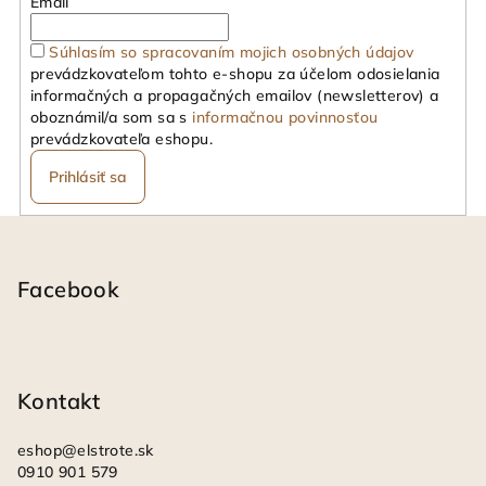
Email
Súhlasím so spracovaním mojich osobných údajov
prevádzkovateľom tohto e-shopu za účelom odosielania
informačných a propagačných emailov (newsletterov) a
oboznámil/a som sa s
informačnou povinnosťou
prevádzkovateľa eshopu.
Prihlásiť sa
Z
á
p
Facebook
ä
t
i
Kontakt
e
eshop
@
elstrote.sk
0910 901 579