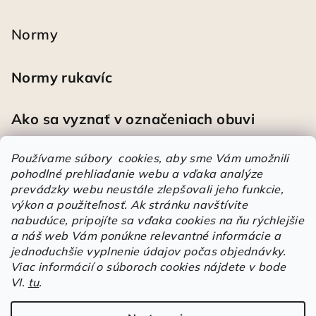
Normy
Normy rukavíc
Ako sa vyznať v označeniach obuvi
Používame súbory cookies, aby sme Vám umožnili
pohodlné prehliadanie webu a vďaka analýze
Heureka
prevádzky webu neustále zlepšovali jeho funkcie,
výkon a použiteľnosť.
Ak stránku navštívite
nabudúce, pripojíte sa vďaka cookies na ňu rýchlejšie
Športové pracovné poltopánky PRESTIGE CLASSIC biele
a náš web Vám ponúkne relevantné informácie a
Mária
|
Hodnotenie produktu je 5 z 5 hviezdičiek.
jednoduchšie vyplnenie údajov počas objednávky.
Á
Viac informácií o súboroch cookies nájdete v bode
VI.
tu
.
r
Árukereső.hu
u