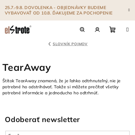
Prejsť
25.7.-9.8. DOVOLENKA - OBJEDNÁVKY BUDEME
na
VYBAVOVAŤ OD 10.8. ĎAKUJEME ZA POCHOPENIE
obsah
Nákupn
Hľadať
Prihlásenie
SLOVNÍK POJMOV
košík
TearAway
Štítok TearAway znamená, že je ľahko odtrhnuteľný, nie je
potrebné ho odstrihávať. Takže si môžete prečítať všetky
potrebné informácie a jednoducho ho odtrhnúť.
Odoberať newsletter