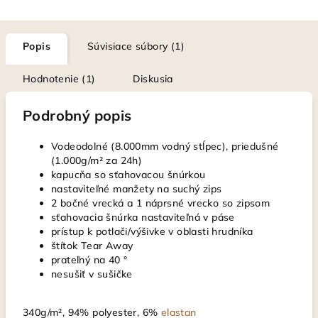
Popis
Súvisiace súbory (1)
Hodnotenie (1)
Diskusia
Podrobný popis
Vodeodolné (8.000mm vodný stĺpec), priedušné
(1.000g/m² za 24h)
kapucňa so sťahovacou šnúrkou
nastaviteľné manžety na suchý zips
2 bočné vrecká a 1 náprsné vrecko so zipsom
sťahovacia šnúrka nastaviteľná v páse
prístup k potlači/výšivke v oblasti hrudníka
štítok Tear Away
prateľný na 40 °
nesušiť v sušičke
340g/m², 94% polyester, 6%
elastan