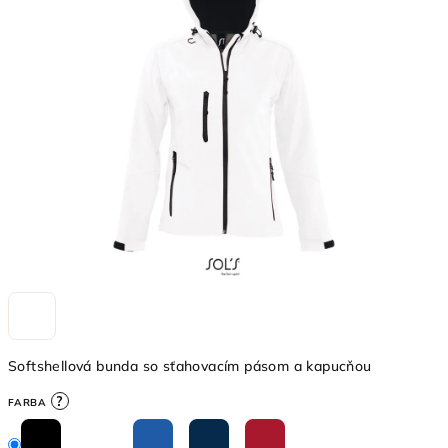
5,0
z
5
hviezdičiek.
Softshellová bunda so sťahovacím pásom a kapucňou
?
FARBA