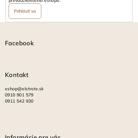
prevádzkovateľa eshopu.
Prihlásiť sa
Z
á
p
Facebook
ä
t
i
Kontakt
e
eshop
@
elstrote.sk
0910 901 579
0911 542 930
Informácie pre vás