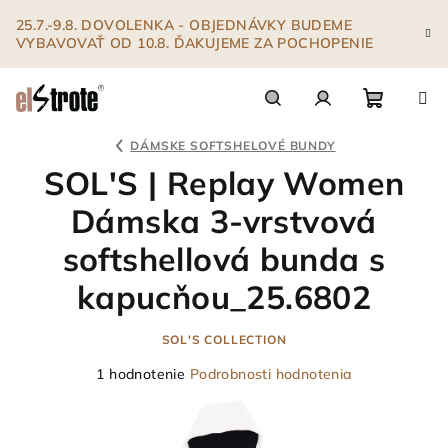
Prejsť
25.7.-9.8. DOVOLENKA - OBJEDNÁVKY BUDEME
na
VYBAVOVAŤ OD 10.8. ĎAKUJEME ZA POCHOPENIE
obsah
Nákupn
Hľadať
Prihlásenie
DÁMSKE SOFTSHELOVÉ BUNDY
SOL'S | Replay Women
košík
Dámska 3-vrstvová
softshellová bunda s
kapucňou_25.6802
SOL'S COLLECTION
Priemerné
1 hodnotenie
Podrobnosti hodnotenia
hodnotenie
produktu
je