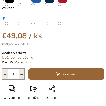
VEĽKOSŤ
€49,08
/ ks
€39,90 bez DPH
Jednotková
Zvoľte variant
cena:
Možnosti doručenia
Kód:
Zvoľte variant
−
+
Do košíka
Opýtať sa
Strážiť
Zdieľať