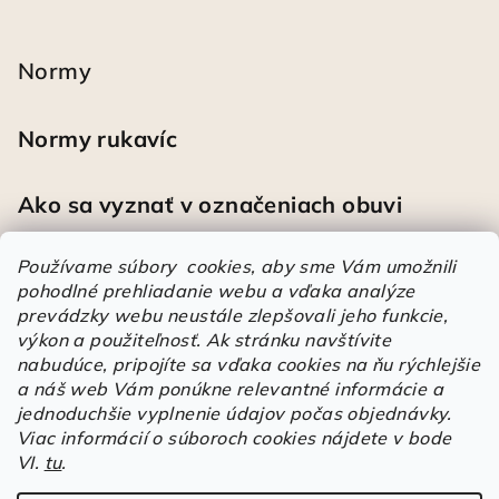
Normy
Normy rukavíc
Ako sa vyznať v označeniach obuvi
Používame súbory cookies, aby sme Vám umožnili
pohodlné prehliadanie webu a vďaka analýze
Heureka
prevádzky webu neustále zlepšovali jeho funkcie,
výkon a použiteľnosť.
Ak stránku navštívite
nabudúce, pripojíte sa vďaka cookies na ňu rýchlejšie
Športové pracovné poltopánky PRESTIGE CLASSIC biele
a náš web Vám ponúkne relevantné informácie a
Mária
|
Hodnotenie produktu je 5 z 5 hviezdičiek.
jednoduchšie vyplnenie údajov počas objednávky.
Á
Viac informácií o súboroch cookies nájdete v bode
VI.
tu
.
r
Árukereső.hu
u