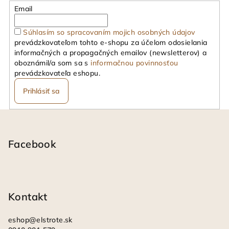
Email
Súhlasím so spracovaním mojich osobných údajov
prevádzkovateľom tohto e-shopu za účelom odosielania
informačných a propagačných emailov (newsletterov) a
oboznámil/a som sa s
informačnou povinnosťou
prevádzkovateľa eshopu.
Prihlásiť sa
Z
á
p
Facebook
ä
t
i
Kontakt
e
eshop
@
elstrote.sk