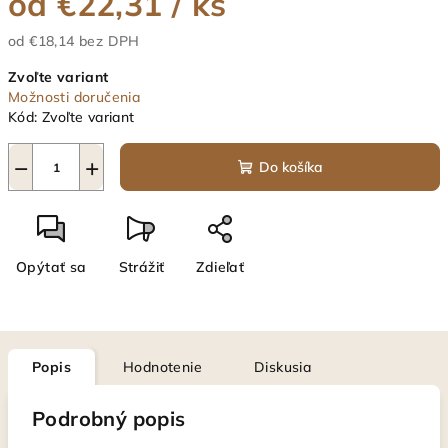
od
€22,31
/ ks
od
€18,14
bez DPH
Jednotková
Zvoľte variant
cena:
Možnosti doručenia
Kód:
Zvoľte variant
−
+
Do košíka
Opýtať sa
Strážiť
Zdieľať
Popis
Hodnotenie
Diskusia
Podrobný popis