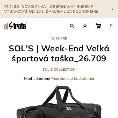
Prejsť
25.7.-9.8. DOVOLENKA - OBJEDNÁVKY BUDEME
na
VYBAVOVAŤ OD 10.8. ĎAKUJEME ZA POCHOPENIE
obsah
Nákupn
Hľadať
Prihlásenie
KUFRE
SOL'S | Week-End Veľká
košík
športová taška_26.709
SOL'S COLLECTION
Priemerné
Neohodnotené
Podrobnosti hodnotenia
hodnotenie
produktu
je
0,0
z
5
hviezdičiek.